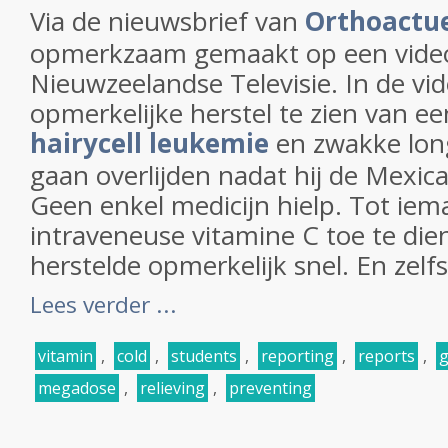
Via de nieuwsbrief van
Orthoactu
opmerkzaam gemaakt op een vide
Nieuwzeelandse Televisie. In de vid
opmerkelijke herstel te zien van 
hairycell leukemie
en zwakke long
gaan overlijden nadat hij de Mexic
Geen enkel medicijn hielp. Tot ie
intraveneuse vitamine C toe te di
herstelde opmerkelijk snel. En zelfs 
Lees verder ...
vitamin
,
cold
,
students
,
reporting
,
reports
,
g
megadose
,
relieving
,
preventing