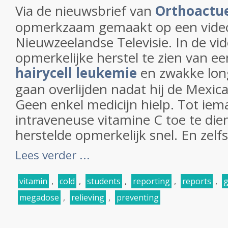
Via de nieuwsbrief van
Orthoactu
opmerkzaam gemaakt op een vide
Nieuwzeelandse Televisie. In de vid
opmerkelijke herstel te zien van 
hairycell leukemie
en zwakke long
gaan overlijden nadat hij de Mexic
Geen enkel medicijn hielp. Tot ie
intraveneuse vitamine C toe te di
herstelde opmerkelijk snel. En zelfs 
Lees verder ...
vitamin
,
cold
,
students
,
reporting
,
reports
,
g
megadose
,
relieving
,
preventing