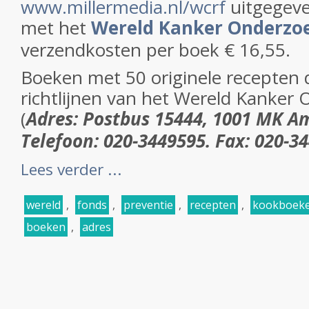
www.millermedia.nl/wcrf
uitgegev
met het
Wereld Kanker Onderzo
verzendkosten per boek € 16,55.
Boeken met 50 originele recepten 
richtlijnen van het Wereld Kanker
(
Adres: Postbus 15444, 1001 MK A
Telefoon: 020-3449595. Fax: 020-3
Lees verder ...
wereld
,
fonds
,
preventie
,
recepten
,
kookboek
boeken
,
adres