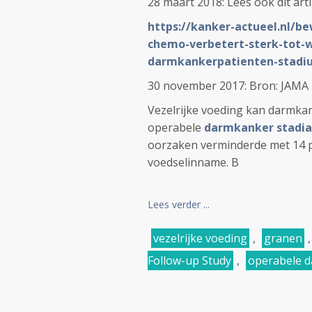
28 maart 2018: Lees ook dit arti
https://kanker-actueel.nl/be
chemo-verbetert-sterk-tot-w
darmkankerpatienten-stadiu
30 november 2017: Bron: JAMA
Vezelrijke voeding kan darmkan
operabele
darmkanker stadia I
oorzaken verminderde met 14 pr
voedselinname. B
Lees verder ...
vezelrijke voeding
,
granen
Follow-up Study
,
operabele da