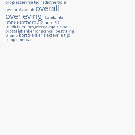
progressievrije tijd
radiotherapie
overall
pembrolizumab
overleving
darmkanker
immuuntherapie
anti-PD
medicijnen
progressievrije ziekte
prostaatkanker
bestraling
longkanker
borstkanker
ziektevrije tijd
chemo
complementair