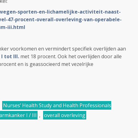
kel:
wegen-sporten-en-lichamelijke-activiteit-naast-
el-47-procent-overall-overleving-van-operabele-
m-iii.html
ker voorkomen en vermindert specifiek overlijden aan
 tot III.
met 18 procent. Ook het overlijden door alle
ocent en is geassocieerd met vezelrijke
,
Nurses’ Health Study and Health Professionals
rmkanker I / III
,
overall overleving