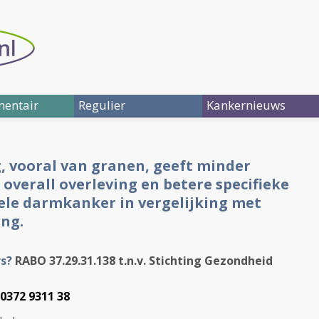
entair
Regulier
Kankernieuws
g, vooral van granen, geeft minder
verall overleving en betere specifieke
ele darmkanker in vergelijking met
ing.
rs?
RABO 37.29.31.138 t.n.v. Stichting Gezondheid
0372 9311 38