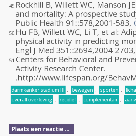
Rockhill B, Willett WC, Manson JE, 
49.
and mortality: A prospective st
Public Health 91::
578
,
2001
-583,
Hu FB, Willett WC, Li T, et al: Ad
50.
physical activity in predicting 
Engl J Med 351::
2694
,
2004
-2703
Centers for Behavioral and Preve
51.
Activity Research Center.
.
http://www.lifespan.org/BehavM
darmkanker stadium III
,
bewegen
,
sporten
,
lich
overall overleving
,
recidief
,
complementair
,
aanv
Plaats een reactie ...