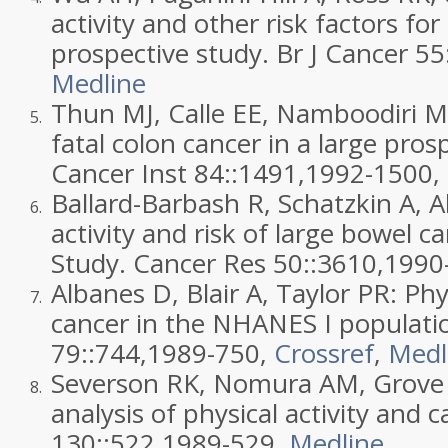
activity and other risk factors for
prospective study. Br J Cancer 55:
Medline
Thun MJ, Calle EE, Namboodiri MM,
5.
fatal colon cancer in a large prosp
Cancer Inst 84::
1491
,
1992
-1500,
Ballard-Barbash R, Schatzkin A, Al
6.
activity and risk of large bowel 
Study. Cancer Res 50::
3610
,
1990
Albanes D, Blair A, Taylor PR: Phys
7.
cancer in the NHANES I populatio
79::
744
,
1989
-750,
Crossref
,
Medl
Severson RK, Nomura AM, Grove JS
8.
analysis of physical activity and 
130::
522
,
1989
-529,
Medline