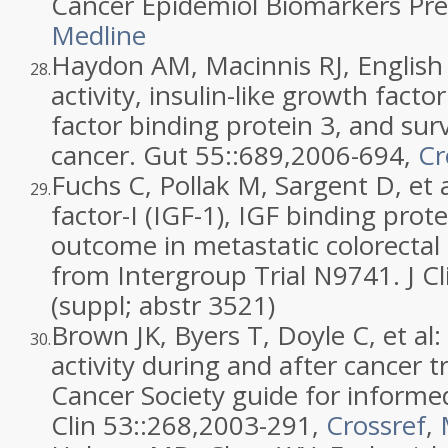
Cancer Epidemiol Biomarkers Prev
Medline
Haydon AM, Macinnis RJ, English D
28.
activity, insulin-like growth factor
factor binding protein 3, and surv
cancer. Gut 55::
689
,
2006
-694,
Cr
Fuchs C, Pollak M, Sargent D, et a
29.
factor-I (IGF-1), IGF binding prot
outcome in metastatic colorectal 
from Intergroup Trial N9741. J Cl
(suppl; abstr 3521)
Brown JK, Byers T, Doyle C, et al:
30.
activity during and after cancer
Cancer Society guide for informe
Clin 53::
268
,
2003
-291,
Crossref
,