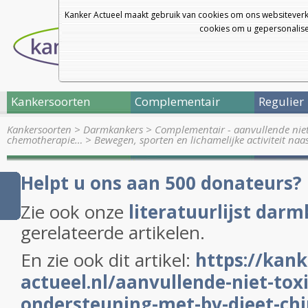
Kanker Actueel maakt gebruik van cookies om ons websiteverk
cookies om u gepersonalisee
Kankersoorten
Complementair
Regulier
Kankersoorten
>
Darmkankers
>
Complementair - aanvullende nie
chemotherapie…
>
Bewegen, sporten en lichamelijke activiteit naa
Helpt u ons aan 500 donateurs?
Zie ook onze
literatuurlijst dar
gerelateerde artikelen.
En zie ook dit artikel:
https://kank
actueel.nl/aanvullende-niet-tox
ondersteuning-met-bv-dieet-chi