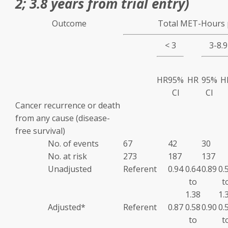
2; 3.8 years from trial entry)
Outcome
Total MET-Hours
< 3
3-8.9
HR
95%
HR
95%
H
CI
CI
Cancer recurrence or death
from any cause (disease-
free survival)
No. of events
67
42
30
No. at risk
273
187
137
Unadjusted
Referent
0.94
0.64
0.89
0.
to
t
1.38
1.
Adjusted
*
Referent
0.87
0.58
0.90
0.
to
t