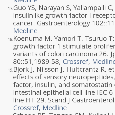
Guo YS, Narayan S, Yallampalli C, 
17.
insulinlike growth factor I recep
cancer. Gastroenterology 102::
11
Medline
Koenuma M, Yamori T, Tsuruo T: I
18.
growth factor 1 stimulate prolife
variants of colon carcinoma 26. J
80::
51
,
1989
-58,
Crossref
,
Medlin
Bjork J, Nilsson J, Hultcrantz R, e
19.
effects of sensory neuropeptides
factor, insulin, and somatostati
intestinal epithelial cell line IEC-
line HT 29. Scand J Gastroenterol
Crossref
,
Medline