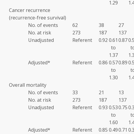
1.29
1.
Cancer recurrence
(recurrence-free survival)
No. of events
62
38
27
No. at risk
273
187
137
Unadjusted
Referent
0.92
0.61
0.87
0.
to
t
1.37
1.
Adjusted
*
Referent
0.86
0.57
0.89
0.
to
t
1.30
1.
Overall mortality
No. of events
33
21
13
No. at risk
273
187
137
Unadjusted
Referent
0.93
0.53
0.75
0.
to
t
1.60
1.
Adjusted
*
Referent
0.85
0.49
0.71
0.