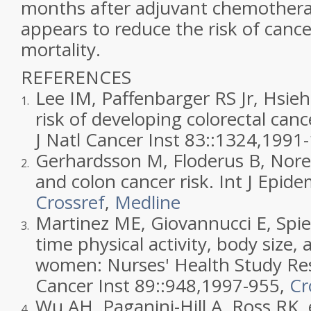
months after adjuvant chemotherapy
appears to reduce the risk of canc
mortality.
REFERENCES
Lee IM, Paffenbarger RS Jr, Hsieh 
1.
risk of developing colorectal can
J Natl Cancer Inst 83::
1324
,
1991
Gerhardsson M, Floderus B, Norell
2.
and colon cancer risk. Int J Epide
Crossref
,
Medline
Martinez ME, Giovannucci E, Spie
3.
time physical activity, body size,
women: Nurses' Health Study Res
Cancer Inst 89::
948
,
1997
-955,
Cr
Wu AH, Paganini-Hill A, Ross RK, e
4.