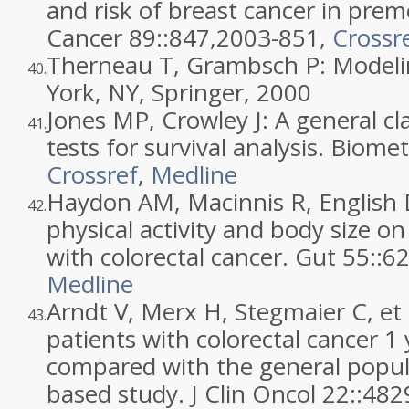
and risk of breast cancer in pre
Cancer 89::
847
,
2003
-851,
Crossr
Therneau T, Grambsch P: Modelin
40.
York, NY, Springer,
2000
Jones MP, Crowley J: A general c
41.
tests for survival analysis. Biomet
Crossref
,
Medline
Haydon AM, Macinnis R, English D,
42.
physical activity and body size on
with colorectal cancer. Gut 55::
6
Medline
Arndt V, Merx H, Stegmaier C, et al
43.
patients with colorectal cancer 1 
compared with the general popul
based study. J Clin Oncol 22::
482