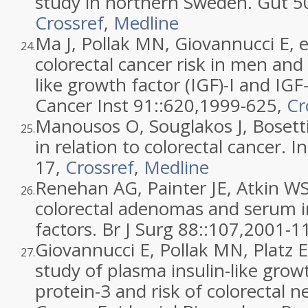
study in northern Sweden. Gut 50
Crossref
,
Medline
Ma J, Pollak MN, Giovannucci E, e
24.
colorectal cancer risk in men and 
like growth factor (IGF)-I and IGF
Cancer Inst 91::
620
,
1999
-625,
Cr
Manousos O, Souglakos J, Bosetti C
25.
in relation to colorectal cancer. In
17,
Crossref
,
Medline
Renehan AG, Painter JE, Atkin WS,
26.
colorectal adenomas and serum in
factors. Br J Surg 88::
107
,
2001
-1
Giovannucci E, Pollak MN, Platz EA
27.
study of plasma insulin-like grow
protein-3 and risk of colorectal 