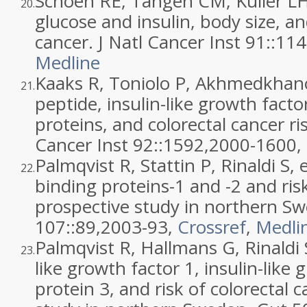
Schoen RE, Tangen CM, Kuller LH,
20.
glucose and insulin, body size, an
cancer. J Natl Cancer Inst 91::
114
Medline
Kaaks R, Toniolo P, Akhmedkhano
21.
peptide, insulin-like growth factor
proteins, and colorectal cancer ri
Cancer Inst 92::
1592
,
2000
-1600,
Palmqvist R, Stattin P, Rinaldi S, 
22.
binding proteins-1 and -2 and risk
prospective study in northern Sw
107::
89
,
2003
-93,
Crossref
,
Medli
Palmqvist R, Hallmans G, Rinaldi S
23.
like growth factor 1, insulin-like
protein 3, and risk of colorectal 