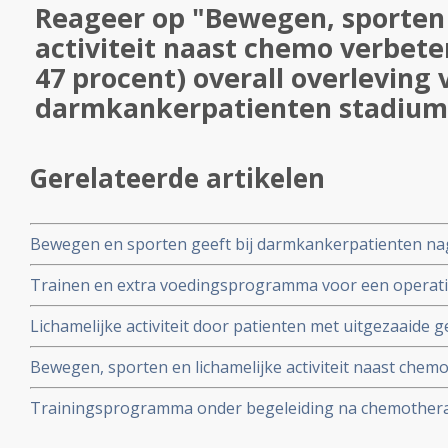
Reageer op "Bewegen, sporten 
activiteit naast chemo verbeter
47 procent) overall overleving
darmkankerpatienten stadium 
Gerelateerde artikelen
Bewegen en sporten geeft bij darmkankerpatienten na
beduidend minder kans op een recidief als mensen zond
Trainen en extra voedingsprogramma voor een operati
vergelijkende studie onder 3000 darmkankerpatienten
ziekenhuisverblijf en minder complicaties bewijst Fit4s
Lichamelijke activiteit door patienten met uitgezaaide
Nijmegen copy 1
langere progressievrije ziekte en geeft minder graad 3 
Bewegen, sporten en lichamelijke activiteit naast chemo 
behandelingen.
procent) overall overleving van operabele darmkankerp
Trainingsprogramma onder begeleiding na chemotherapie
langere kankervrije overleving bij darmkankerpatienten