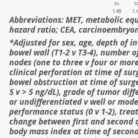
to
t
1.49
1.
Abbreviations: MET, metabolic equ
hazard ratio; CEA, carcinoembryon
*Adjusted for sex, age, depth of i
bowel wall (T1-2 v T3-4), number o
nodes (one to three v four or more
clinical perforation at time of sur
bowel obstruction at time of surge
5 v > 5 ng/dL), grade of tumor diff
or undifferentiated v well or mode
performance status (0 v 1-2), tre
change between first and second 
body mass index at time of second