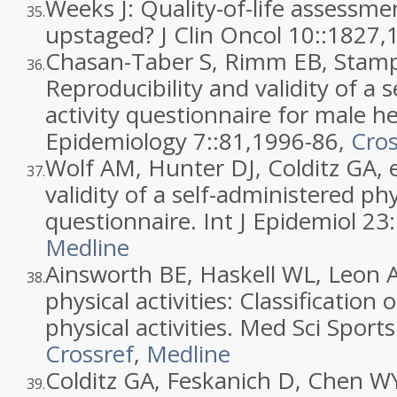
Weeks J: Quality-of-life assessm
35.
upstaged? J Clin Oncol 10::
1827
,
Chasan-Taber S, Rimm EB, Stampf
36.
Reproducibility and validity of a 
activity questionnaire for male he
Epidemiology 7::
81
,
1996
-86,
Cros
Wolf AM, Hunter DJ, Colditz GA, e
37.
validity of a self-administered phy
questionnaire. Int J Epidemiol 23:
Medline
Ainsworth BE, Haskell WL, Leon 
38.
physical activities: Classificatio
physical activities. Med Sci Sports
Crossref
,
Medline
Colditz GA, Feskanich D, Chen WY, 
39.