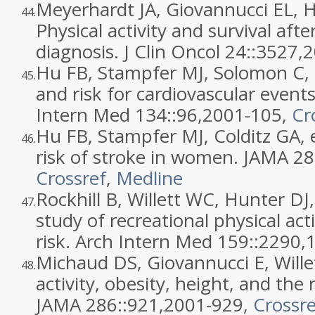
Meyerhardt JA, Giovannucci EL, H
44.
Physical activity and survival afte
diagnosis. J Clin Oncol 24::
3527
,
2
Hu FB, Stampfer MJ, Solomon C, et
45.
and risk for cardiovascular event
Intern Med 134::
96
,
2001
-105,
Cr
Hu FB, Stampfer MJ, Colditz GA, et
46.
risk of stroke in women. JAMA 28
Crossref
,
Medline
Rockhill B, Willett WC, Hunter DJ,
47.
study of recreational physical act
risk. Arch Intern Med 159::
2290
,
Michaud DS, Giovannucci E, Willet
48.
activity, obesity, height, and the 
JAMA 286::
921
,
2001
-929,
Crossre