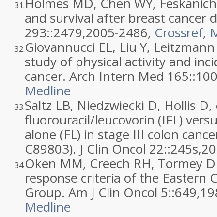
Holmes MD, Chen WY, Feskanich D,
31.
and survival after breast cancer 
293::
2479
,
2005
-2486,
Crossref
,
M
Giovannucci EL, Liu Y, Leitzmann 
32.
study of physical activity and inc
cancer. Arch Intern Med 165::
10
Medline
Saltz LB, Niedzwiecki D, Hollis D, 
33.
fluorouracil/leucovorin (IFL) vers
alone (FL) in stage III colon canc
C89803). J Clin Oncol 22::
245s
,
20
Oken MM, Creech RH, Tormey DC, 
34.
response criteria of the Eastern
Group. Am J Clin Oncol 5::
649
,
19
Medline