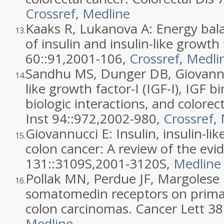
Crossref
,
Medline
Kaaks R, Lukanova A: Energy bala
13.
of insulin and insulin-like growth
60::
91
,
2001
-106,
Crossref
,
Medli
Sandhu MS, Dunger DB, Giovannucc
14.
like growth factor-I (IGF-I), IGF b
biologic interactions, and colorec
Inst 94::
972
,
2002
-980,
Crossref
,
Giovannucci E: Insulin, insulin-li
15.
colon cancer: A review of the evi
131::
3109S
,
2001
-3120S,
Medline
Pollak MN, Perdue JF, Margolese 
16.
somatomedin receptors on prim
colon carcinomas. Cancer Lett 38:
Medline