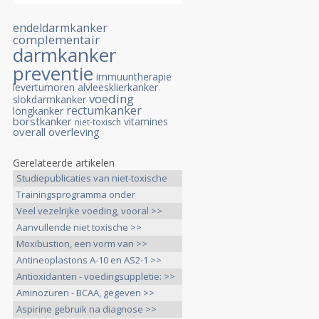
endeldarmkanker
complementair
darmkanker
preventie
immuuntherapie
levertumoren
alvleesklierkanker
voeding
slokdarmkanker
rectumkanker
longkanker
borstkanker
vitamines
niet-toxisch
overall overleving
Gerelateerde artikelen
Studiepublicaties van niet-toxische
>>
Trainingsprogramma onder
begeleiding >>
Veel vezelrijke voeding, vooral >>
Aanvullende niet toxische >>
Moxibustion, een vorm van >>
Antineoplastons A-10 en AS2-1 >>
Antioxidanten - voedingsuppletie: >>
Aminozuren - BCAA, gegeven >>
Aspirine gebruik na diagnose >>