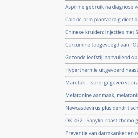
TACE - LITT - ondergaan, verkor
Aspirine gebruik na diagnose v
vermindert significant complicat
aspirinegebruik een betere ove
Calorie-arm plantaardig dieet 
blijkt uitstekende niet-toxisc
Chinese kruiden: Injecties met 
spijsverteringskanker, waarond
FU bij gevorderde darmkanker gee
Curcumine toegevoegd aan FO
significant betere kwaliteit van
stadium IV geeft veel langere 
Gezonde leefstijl aanvullend o
kans op recidief en overlijden
Hyperthermie uitgevoerd naast
ziektevrije periode en meer ov
Maretak - Isorel gegeven voor
daarmee de anale functies.
spijsverteringskanker geeft si
Melatonine aanmaak, melatonine
kwaliteit van leven
ons immuunsysteem en prevent
Newcastlevirus plus dendritisch
waaronder slokdarmkanker cop
langere overleving - bij patië
OK-432 - Sapylin naast chemo g
lever bij een recidief en betere
Preventie van darmkanker en r
darmkanker stadium II en III co