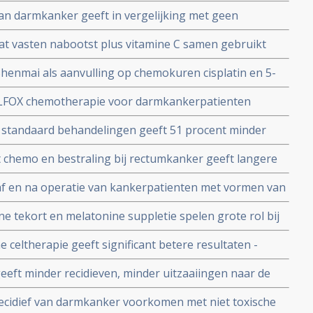
t significant de ligduur in het ziekenhuis en
an darmkanker geeft in vergelijking met geen
ies en versnelt herstel van leverfunctie
rleving met 12,5 procent op 3 jaars meting
dat vasten nabootst plus vitamine C samen gebruikt
he behandeling voor KRAS gemuteerde kankercellen van
Shenmai als aanvulling op chemokuren cisplatin en 5-
er darmkanker en alvleesklierkanker. copy 1
ft een significant betere 5 jaars ziektevrije tijd en
LFOX chemotherapie voor darmkankerpatienten
 leven
mediane overall overleving. 200 dagen versus 502 dagen
p standaard behandelingen geeft 51 procent minder
 voor darmkankerpatienten
 chemo en bestraling bij rectumkanker geeft langere
erlevingen en bespaart bovendien significant vaker
af en na operatie van kankerpatienten met vormen van
gnificant betere mediane overleving en superieure
 tekort en melatonine suppletie spelen grote rol bij
ie en behandelen van spijsverteringskanker
e celtherapie geeft significant betere resultaten -
y 1
nten met uitgezaaide darmkanker
eeft minder recidieven, minder uitzaaiingen naar de
 driejaars overleving 73.3% vs. 54.2% van operabele
ecidief van darmkanker voorkomen met niet toxische
py 1