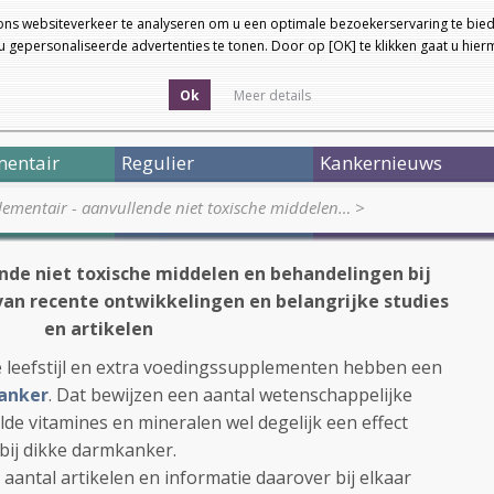
ons websiteverkeer te analyseren om u een optimale bezoekerservaring te bied
 gepersonaliseerde advertenties te tonen. Door op [OK] te klikken gaat u hie
Ok
Meer details
entair
Regulier
Kankernieuws
ementair - aanvullende niet toxische middelen…
>
de niet toxische middelen en behandelingen bij
van recente ontwikkelingen en belangrijke studies
en artikelen
e leefstijl en extra voedingssupplementen hebben een
anker
. Dat bewijzen een aantal wetenschappelijke
de vitamines en mineralen wel degelijk een effect
bij dikke darmkanker.
antal artikelen en informatie daarover bij elkaar