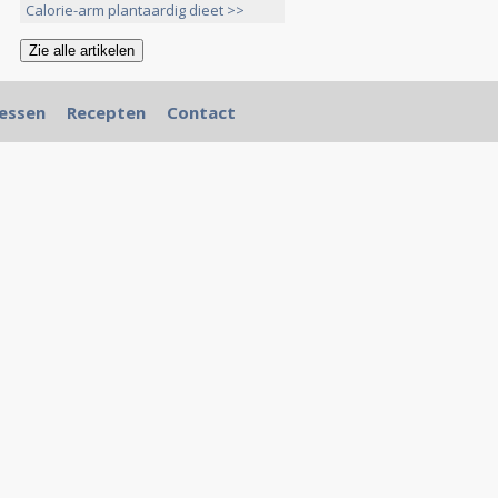
Calorie-arm plantaardig dieet >>
essen
Recepten
Contact