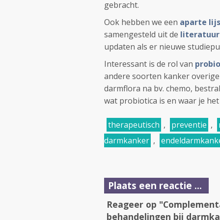
gebracht.
Ook hebben we een
aparte li
samengesteld uit de
literatuur
updaten als er nieuwe studiepub
Interessant is de rol van
probio
andere soorten kanker overigens
darmflora na bv. chemo, bestral
wat probiotica is en waar je h
therapeutisch
,
preventie
,
darmkanker
,
endeldarmkank
Plaats een reactie ...
Reageer op "Complementai
behandelingen bij darmka