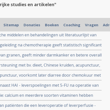
ijke studies en artikelen"
Sitemap
Donaties
Boeken
Coaching
Vragen
Adr
sche middelen en behandelingen uit literatuurlijst van
lstar, gerelateerd aan vormen van darmkanker
eiding na chemotherapie geeft statistisch significant
 bij darmkankerpatienten, blijkt uit gerandomiseerde
l van granen, geeft minder darmkanker en betere overall
e overleving van operabele darmkanker in vergelijking
rsteuning met bv. dieet, Chinese kruiden, acupunctuur,
ndelingen bij darmkanker, vermindert kans op
punctuur, voorkomt later diarree door chemokuur met
aar.
ienten met gevorderde darmkanker. copy 1
naast HAI - leverspoelingen met 5-FU na operatie van
kanker zorgen voor opmerkelijk langere levensduur
tie: calcium en meerdere soorten vitaminen hebben
rleving op 5 jaar
ling en ter voorkoming van recidief van darmkanker
 patiënten die een leveroperatie of leverperfusie -