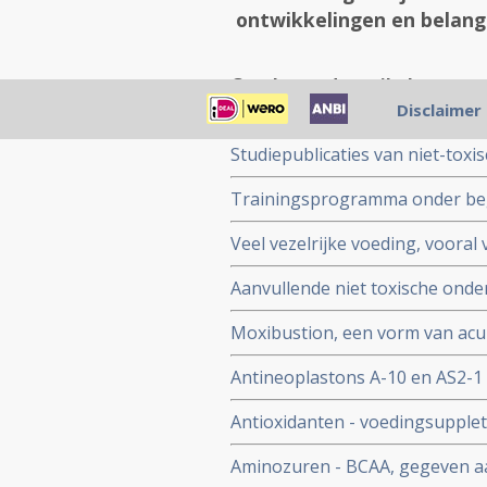
ontwikkelingen en belangr
Gerelateerde artikelen
Disclaimer
Studiepublicaties van niet-toxi
arts-bioloog drs. Engelbert Va
Trainingsprogramma onder begel
langere kankervrije overleving
Veel vezelrijke voeding, voora
fase III studie
overleving en betere specifiek
Aanvullende niet toxische onde
met weinig vezelrijke voeding.
yoga enz. naast reguliere beha
Moxibustion, een vorm van acu
overlijden met 26 procent op 5 j
irinotecan veroorzaakt bij pat
Antineoplastons A-10 en AS2-1 
leveruitzaaiingen vanuit darm
Antioxidanten - voedingsupple
(plus 28 procent) en overall ove
positief effect op een behande
Aminozuren - BCAA, gegeven aan