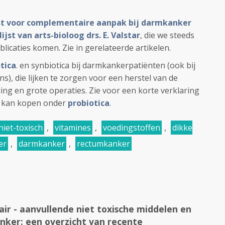
jst voor complementaire aanpak bij darmkanker
lijst van arts-bioloog drs. E. Valstar
, die we steeds
licaties komen. Zie in gerelateerde artikelen.
tica
. en synbiotica bij darmkankerpatiënten (ook bij
), die lijken te zorgen voor een herstel van de
ing en grote operaties. Zie voor een korte verklaring
et kan kopen onder
probiotica
.
niet-toxisch
,
vitamines
,
voedingstoffen
,
dikke
er
,
darmkanker
,
rectumkanker
r - aanvullende niet toxische middelen en
nker: een overzicht van recente