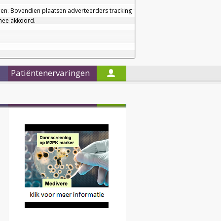
a
a
Startpagina
Nieuwsbrief
a
en. Bovendien plaatsen adverteerders tracking
rmee akkoord.
Alleen in de titels zoeken
Patiëntenervaringen