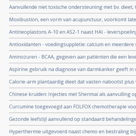
overleving en betere specifieke overleving van operabe
Aanvullende niet toxische ondersteuning met bv. dieet,
met weinig vezelrijke voeding.
yoga enz. naast reguliere behandelingen bij darmkanke
Moxibustion, een vorm van acupunctuur, voorkomt lat
overlijden met 26 procent op 5 jaar.
irinotecan veroorzaakt bij patienten met gevorderde d
Antineoplastons A-10 en AS2-1 naast HAI - leverspoeli
leveruitzaaiingen vanuit darmkanker zorgen voor opme
Antioxidanten - voedingsuppletie: calcium en meerdere
(plus 28 procent) en overall overleving op 5 jaar
positief effect op een behandeling en ter voorkoming v
Aminozuren - BCAA, gegeven aan patiënten die een lever
TACE - LITT - ondergaan, verkort significant de ligduur 
Aspirine gebruik na diagnose van darmkanker geeft in 
vermindert significant complicaties en versnelt herstel 
aspirinegebruik een betere overleving met 12,5 procent
Calorie-arm plantaardig dieet dat vasten nabootst plus
blijkt uitstekende niet-toxische behandeling voor KRA
Chinese kruiden: Injecties met Shenmai als aanvulling 
spijsverteringskanker, waaronder darmkanker en alvlee
FU bij gevorderde darmkanker geeft een significant beter
Curcumine toegevoegd aan FOLFOX chemotherapie voo
significant betere kwaliteit van leven
stadium IV geeft veel langere mediane overall overlevi
Gezonde leefstijl aanvullend op standaard behandeling
kans op recidief en overlijden voor darmkankerpatient
Hyperthermie uitgevoerd naast chemo en bestraling bi