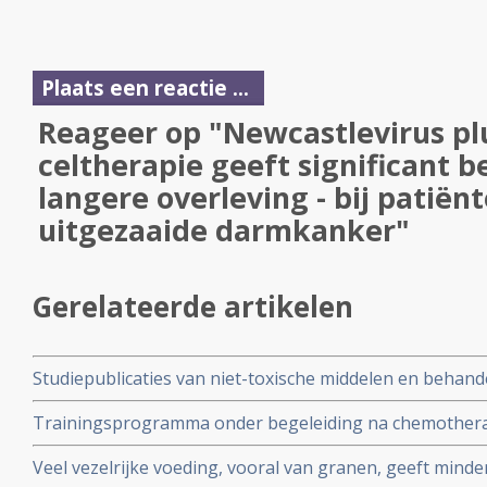
Plaats een reactie ...
Reageer op "Newcastlevirus pl
celtherapie geeft significant b
langere overleving - bij patiën
uitgezaaide darmkanker"
Gerelateerde artikelen
Studiepublicaties van niet-toxische middelen en behandel
arts-bioloog drs. Engelbert Valstar, gerelateerd aan 
Trainingsprogramma onder begeleiding na chemotherapie
langere kankervrije overleving bij darmkankerpatienten
Veel vezelrijke voeding, vooral van granen, geeft mind
fase III studie