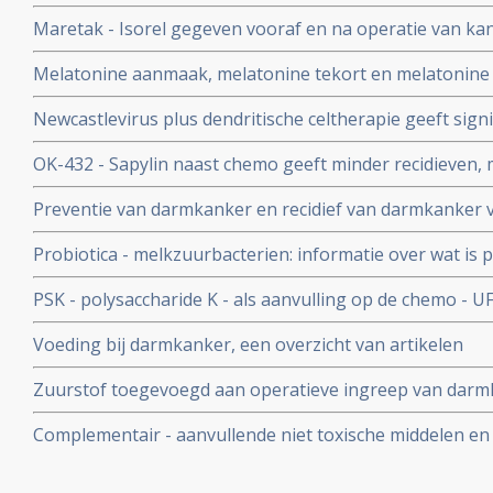
ziektevrije periode en meer overlevingen en bespaart b
Maretak - Isorel gegeven vooraf en na operatie van k
daarmee de anale functies.
spijsverteringskanker geeft significant betere mediane
Melatonine aanmaak, melatonine tekort en melatonine s
kwaliteit van leven
ons immuunsysteem en preventie en behandelen van sp
Newcastlevirus plus dendritische celtherapie geeft signi
waaronder slokdarmkanker copy 1
langere overleving - bij patiënten met uitgezaaide dar
OK-432 - Sapylin naast chemo geeft minder recidieven, 
lever bij een recidief en betere driejaars overleving 73
Preventie van darmkanker en recidief van darmkanker 
darmkanker stadium II en III copy 1
middelen en specifieke voedingstoffen is heel goed mog
Probiotica - melkzuurbacterien: informatie over wat is p
voor.
probiotica bij o.a. darmkanker en ziekte van Crohn
PSK - polysaccharide K - als aanvulling op de chemo - U
bij darmkanker stadium II en III significant betere resul
Voeding bij darmkanker, een overzicht van artikelen
definitieve overleving
Zuurstof toegevoegd aan operatieve ingreep van dar
vermindert de kans op wondinfecties met meer dan de h
Complementair - aanvullende niet toxische middelen en
darmkanker: een overzicht van recente ontwikkelingen 
artikelen