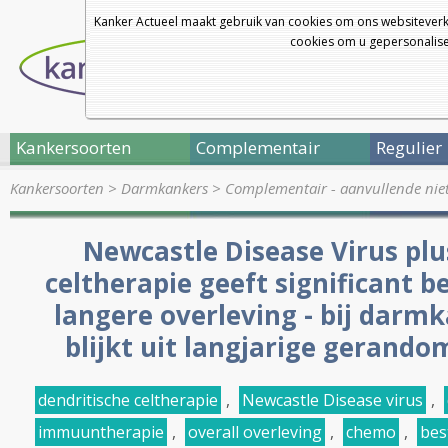
Kanker Actueel maakt gebruik van cookies om ons websiteverk
cookies om u gepersonalisee
Kankersoorten
Complementair
Regulier
Kankersoorten
>
Darmkankers
>
Complementair - aanvullende nie
Newcastle Disease Virus plu
celtherapie geeft significant b
langere overleving - bij darm
blijkt uit langjarige gerando
dendritische celtherapie
,
Newcastle Disease virus
,
immuuntherapie
,
overall overleving
,
chemo
,
bes