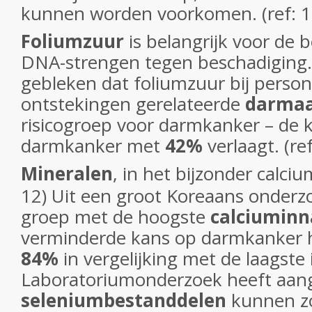
kunnen worden voorkomen. (ref: 1
Foliumzuur
is belangrijk voor de
DNA-strengen tegen beschadiging. 
gebleken dat foliumzuur bij perso
ontstekingen gerelateerde
darmaa
risicogroep voor darmkanker – de 
darmkanker met
42%
verlaagt. (ref
Mineralen
, in het bijzonder calciu
12) Uit een groot Koreaans onderz
groep met de hoogste
calciumin
verminderde kans op darmkanker h
84%
in vergelijking met de laagste 
Laboratoriumonderzoek heeft aan
seleniumbestanddelen
kunnen z