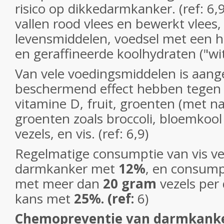
risico op dikkedarmkanker. (ref: 6
vallen rood vlees en bewerkt vlees
levensmiddelen, voedsel met een h
en geraffineerde koolhydraten ("wit
Van vele voedingsmiddelen is aange
beschermend
effect hebben tegen
vitamine D, fruit, groenten (met 
groenten zoals broccoli, bloemkool 
vezels, en vis. (ref: 6,9)
Regelmatige consumptie van vis ve
darmkanker met
12%
, en consump
met meer dan
20 gram
vezels per 
kans met
25%. (ref:
6)
Chemopreventie van darmkank