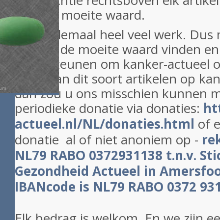
zoekfucntie rechtsboven elk artikel.
echt de moeite waard.
Dit is allemaal heel veel werk. Dus
actueel de moeite waard vinden en
ondersteunen om kanker-actueel o
meer van dit soort artikelen op kan
dan zou u ons misschien kunnen m
periodieke donatie via donaties:
ht
actueel.nl/NL/donaties.html
of 
donatie al of niet anoniem op -
re
NL79 RABO 0372931138 t.n.v. Sti
Gezondheid Actueel in Amersfoo
IBANcode is NL79 RABO 0372 9
Elk bedrag is welkom. En we zijn e