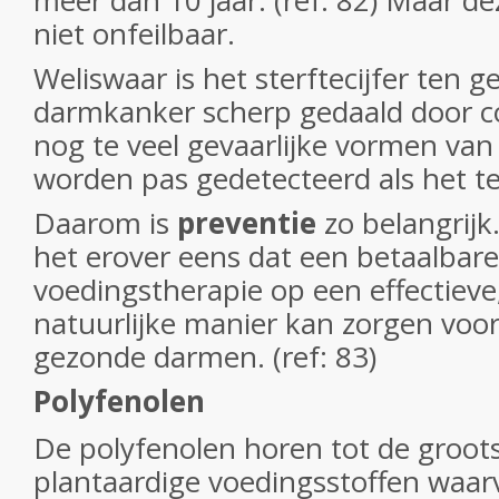
meer dan 10 jaar. (ref: 82) Maar de
niet onfeilbaar.
Weliswaar is het sterftecijfer ten g
darmkanker scherp gedaald door c
nog te veel gevaarlijke vormen va
worden pas gedetecteerd als het te 
Daarom is
preventie
zo belangrijk
het erover eens dat een betaalbar
voedingstherapie op een effectiev
natuurlijke manier kan zorgen voor
gezonde darmen. (ref: 83)
Polyfenolen
De polyfenolen horen tot de groot
plantaardige voedingsstoffen waar