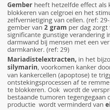
Gember
heeft hetzelfde effect als
blokkeren van celgroei en het stim
zelfvernietiging van cellen. (ref: 2
gember van
2 gram
per dag zorgt
significante gunstige verandering i
darmwand bij mensen met een verh
darmkanker. (ref: 29)
Mariadistelextracten
,
in het bij
silymarin
, voorkomen kanker door 
van kankercellen (apoptose) te tri
ontstekingsprocessen af te remmen,
te blokkeren. Ook wordt de verspr
bestaande tumoren tegengegaan d
productie wordt verminderd van
e