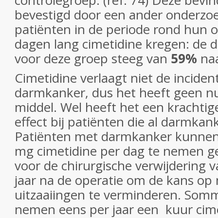
controlegroep. (ref: 74) Deze bev
bevestigd door een ander onderzoe
patiënten in de periode rond hun 
dagen lang cimetidine kregen: de d
voor deze groep steeg van
59%
na
Cimetidine verlaagt niet de inciden
darmkanker, dus het heeft geen nu
middel. Wel heeft het een krachti
effect bij patiënten die al darmka
Patiënten met darmkanker kunne
mg cimetidine per dag te nemen g
voor de chirurgische verwijdering 
jaar na de operatie om de kans op
uitzaaiingen te verminderen. So
nemen eens per jaar een kuur cime