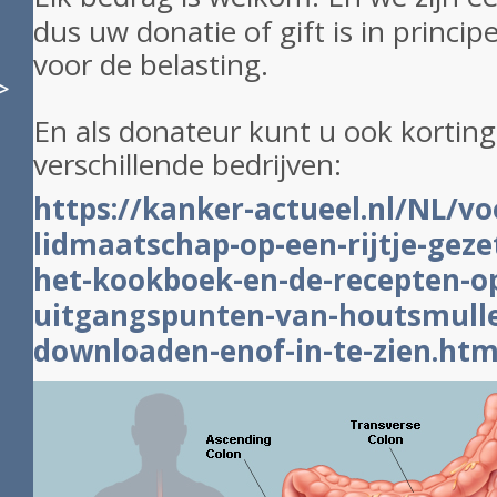
dus uw donatie of gift is in princi
voor de belasting.
>
En als donateur kunt u ook korting 
verschillende bedrijven:
https://kanker-actueel.nl/NL/vo
lidmaatschap-op-een-rijtje-gezet
het-kookboek-en-de-recepten-op
uitgangspunten-van-houtsmulle
downloaden-enof-in-te-zien.htm