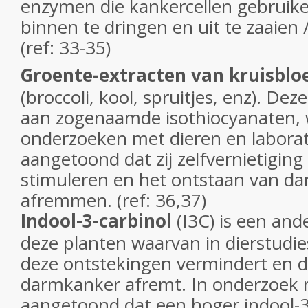
enzymen die kankercellen gebruik
binnen te dringen en uit te zaaien
(ref: 33-35)
Groente-extracten van kruisblo
(broccoli, kool, spruitjes, enz). Deze
aan zogenaamde isothiocyanaten, 
onderzoeken met dieren en laborat
aangetoond dat zij zelfvernietiging
stimuleren en het ontstaan van d
afremmen. (ref: 36,37)
Indool-3-carbinol
(I3C) is een an
deze planten waarvan in dierstudie
deze ontstekingen vermindert en d
darmkanker afremt. In onderzoek 
aangetoond dat een hoger indool-3