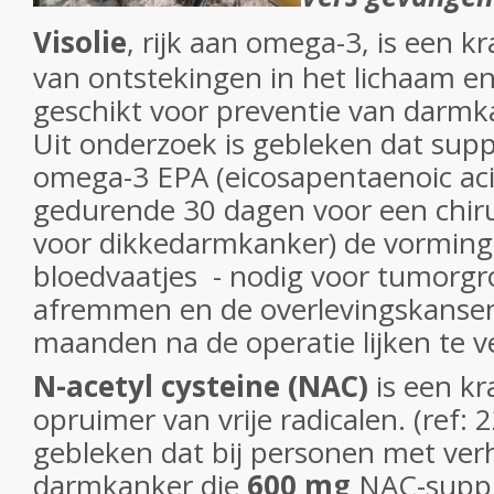
Visolie
, rijk aan omega-3, is een 
van ontstekingen in het lichaam e
geschikt voor preventie van darmka
Uit onderzoek is gebleken dat su
omega-3 EPA (eicosapentaenoic ac
gedurende 30 dagen voor een chiru
voor dikkedarmkanker) de vorming
bloedvaatjes - nodig voor tumorgr
afremmen en de overlevingskansen
maanden na de operatie lijken te ve
N-acetyl cysteine
(NAC)
is een kr
opruimer van vrije radicalen. (ref: 
gebleken dat bij personen met ver
darmkanker die
600 mg
NAC-suppl