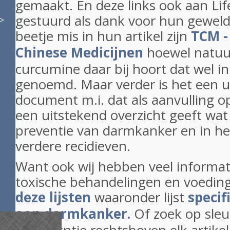
gemaakt. En deze links ook aan Li
gestuurd als dank voor hun geweldi
>
beetje mis in hun artikel zijn
TCM -
Chinese Medicijnen
hoewel natuur
curcumine daar bij hoort dat wel in
genoemd. Maar verder is het een u
document m.i. dat als aanvulling o
een uitstekend overzicht geeft wat 
preventie van darmkanker en in h
verdere recidieven.
Want ook wij hebben veel informati
toxische behandelingen en voedings
deze lijsten
waaronder lijst
specif
aan darmkanker.
Of zoek op sle