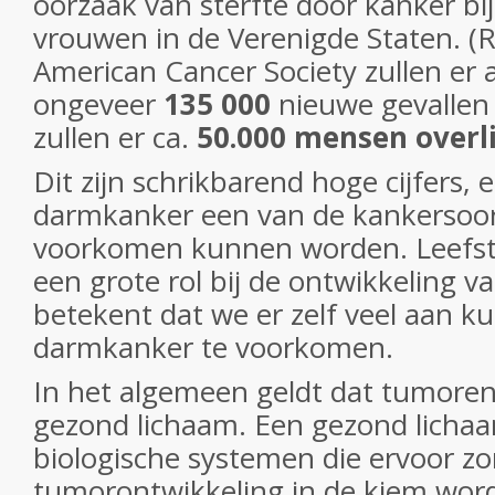
oorzaak van sterfte door kanker b
vrouwen in de Verenigde Staten. (R
American Cancer Society zullen er al
ongeveer
135 000
nieuwe gevallen
zullen er ca.
50.000 mensen overl
Dit zijn schrikbarend hoge cijfers, e
darmkanker een van de kankersoort
voorkomen kunnen worden. Leefsti
een grote rol bij de ontwikkeling v
betekent dat we er zelf veel aan 
darmkanker te voorkomen.
In het algemeen geldt dat tumoren 
gezond lichaam. Een gezond lichaa
biologische systemen die ervoor zo
tumorontwikkeling in de kiem wor