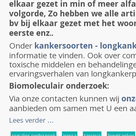
elkaar gezet in min of meer alf
volgorde, Zo hebben we alle art
bv bij elkaar gezet met het woo
eerste enz..
Onder
kankersoorten - longkan
informatie te vinden. Ook over co
toxische middelen en behandeling
ervaringsverhalen van longkankerp
Biomoleculair onderzoek:
Via onze contacten kunnen wij
onz
aanbieden om samen met U een aan
Lees verder ...
regulier onderzoek
,
iressa
,
tarceva
,
longkanker