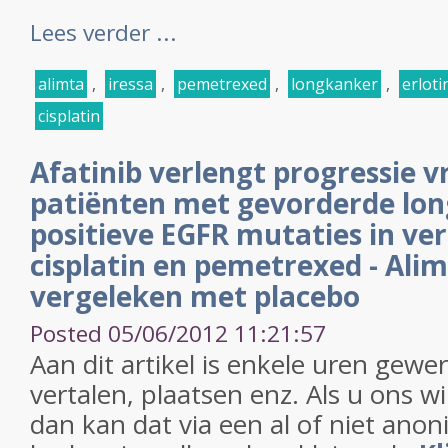
Lees verder ...
alimta
,
iressa
,
pemetrexed
,
longkanker
,
erloti
cisplatin
Afatinib verlengt progressie vr
patiënten met gevorderde lo
positieve EGFR mutaties in ver
cisplatin en pemetrexed - Ali
vergeleken met placebo
Posted 05/06/2012 11:21:57
Aan dit artikel is enkele uren gewe
vertalen, plaatsen enz. Als u ons w
dan kan dat via een al of niet anon