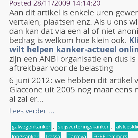
Posted 28/11/2009 14:14:20
Aan dit artikel is enkele uren gewe
vertalen, plaatsen enz. Als u ons w
dan kan dat via een al of niet anon
bedrag is welkom hoe klein ook.
Kl
wilt helpen kanker-actueel onli
zijn een ANBI organisatie en dus i
aftrekbaar voor de belasting
6 juni 2012: we hebben dit artikel v
Giaccone uit 2005 nog maar eens 
al zal er...
Lees verder ...
galwegenkanker
,
spijsverteringskanker
,
alvleeskl
longkanker
,
Iressa
,
Tarceva
,
EGRF remmers