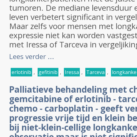
tumoren. De mediane levensduur e
leven verbetert significant in verg
Maar zelfs voor mensen met longk
expressie niet kan worden vastgeste
met Iressa of Tarceva in vergeljiki
Lees verder ...
erlotinib
,
gefitinib
,
Iressa
,
Tarceva
,
longkanke
Palliatieve behandeling met c
gemcitabine of erlotinib - tar
chemo - carboplatin - geeft v
progressie vrije tijd en klein b
bij niet-klein-cellige longkanke
observatie maar is niet signifi