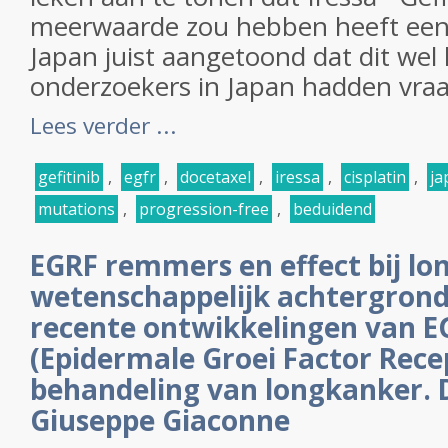
meerwaarde zou hebben heeft een 
Japan juist aangetoond dat dit wel 
onderzoekers in Japan hadden vraag
Lees verder ...
gefitinib
,
egfr
,
docetaxel
,
iressa
,
cisplatin
,
ja
mutations
,
progression-free
,
beduidend
EGRF remmers en effect bij lo
wetenschappelijk achtergrond 
recente ontwikkelingen van 
(Epidermale Groei Factor Recep
behandeling van longkanker. D
Giuseppe Giaconne