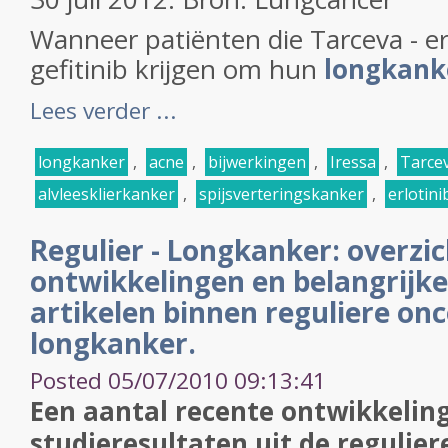
Wanneer patiënten die Tarceva - erl
gefitinib krijgen om hun
longkanke
Lees verder ...
longkanker
,
acne
,
bijwerkingen
,
Iressa
,
Tarce
alvleesklierkanker
,
spijsverteringskanker
,
erlotini
Regulier - Longkanker: overzi
ontwikkelingen en belangrijke
artikelen binnen reguliere onc
longkanker.
Posted 05/07/2010 09:13:41
Een aantal recente ontwikkeling
studieresultaten uit de regulier