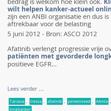
bedrag is welkom hoe klein ook.
Kl
wilt helpen kanker-actueel onli
zijn een ANBI organisatie en dus i
aftrekbaar voor de belasting
5 juni 2012 - Bron: ASCO 2012
Afatinib verlengt progressie vrije ov
patiënten met gevorderde long
positieve EGFR...
Lees verder ...
Tarceva
,
Iressa
,
afatinib
,
pemetrexed
,
Alimta
longkanker