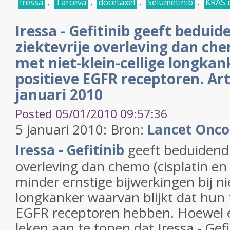
Iressa
,
Tarceva
,
docetaxel
,
Selumetinib
,
KRAS 
Iressa - Gefitinib geeft bedui
ziektevrije overleving dan che
met niet-klein-cellige longka
positieve EGFR receptoren. Art
januari 2010
Posted 05/01/2010 09:57:36
5 januari 2010: Bron:
Lancet Onco
Iressa - Gefitinib
geeft beduidend 
overleving dan chemo (cisplatin en
minder ernstige bijwerkingen bij nie
longkanker waarvan blijkt dat hun
EGFR receptoren hebben. Hoewel e
leken aan te tonen dat Iressa - Gef