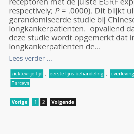
receptoren met de juiste EGRF exp
respectively;
P
= .0000). Dit blijkt u
gerandomiseerde studie bij Chines
longkankerpatienten. opvallend dat
deze studie wordt opgemerkt dat i
longkankerpatienten de...
Lees verder ...
ziektevrije tijd
,
eerste lijns behandeling
,
overlevin
Tarceva
Vorige
1
2
Volgende