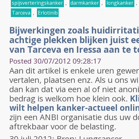
spijsverteringskanker
,
darmkanker
,
longkanker
,
Tarceva
,
Erlotinib
Bijwerkingen zoals huidirritat
achtige plekken blijken juist e
van Tarceva en Iressa aan te 
Posted 30/07/2012 09:28:17
Aan dit artikel is enkele uren gewe
vertalen, plaatsen enz. Als u ons w
dan kan dat via een al of niet anon
bedrag is welkom hoe klein ook.
Kl
wilt helpen kanker-actueel onli
zijn een ANBI organisatie dus uw do
aftrekbaar voor de belasting.
30 juli 2012: Bron: Lungcancer