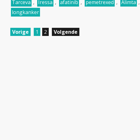
Tarceva
,
Iressa
,
afatinib
,
pemetrexed
,
Alimta
longkanker
Vorige
1
2
Volgende