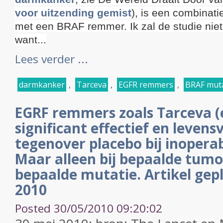
voor uitzending gemist
), is een combina
met een BRAF remmer. Ik zal de studie niet 
want...
Lees verder ...
darmkanker
,
Tarceva
,
EGFR remmers
,
BRAF muta
EGRF remmers zoals Tarceva (en
significant effectief en leven
tegenover placebo bij inopera
Maar alleen bij bepaalde tum
bepaalde mutatie. Artikel gep
2010
Posted 30/05/2010 09:20:02