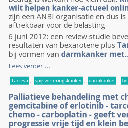
wilt helpen kanker-actueel onli
zijn een ANBI organisatie en dus i
aftrekbaar voor de belasting
6 juni 2012: een review studie bev
resultaten van bexarotene plus
Tar
bij vormen van
darmkanker met..
Lees verder ...
Tarceva
,
spijsverteringskanker
,
darmkanker
,
be
Palliatieve behandeling met c
gemcitabine of erlotinib - tar
chemo - carboplatin - geeft v
progressie vrije tijd en klein b