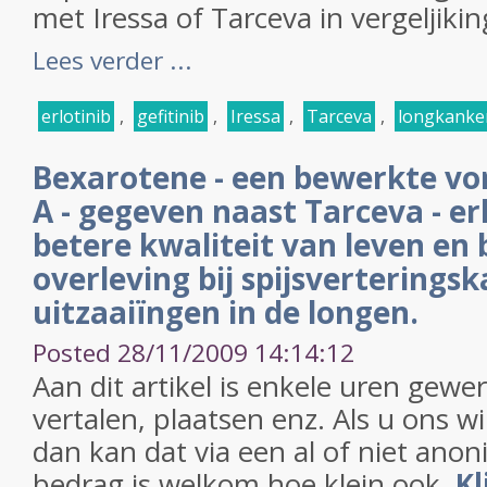
met Iressa of Tarceva in vergeljiki
Lees verder ...
erlotinib
,
gefitinib
,
Iressa
,
Tarceva
,
longkanke
Bexarotene - een bewerkte v
A - gegeven naast Tarceva - er
betere kwaliteit van leven en 
overleving bij spijsverterings
uitzaaiïngen in de longen.
Posted 28/11/2009 14:14:12
Aan dit artikel is enkele uren gewe
vertalen, plaatsen enz. Als u ons w
dan kan dat via een al of niet anon
bedrag is welkom hoe klein ook.
Kl