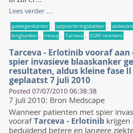
Lees verder ...
galwegenkanker
,
spijsverteringskanker
,
alvleeskl
longkanker
,
Iressa
,
Tarceva
,
EGRF remmers
Tarceva - Erlotinib vooraf aan
spier invasieve blaaskanker g
resultaten, aldus kleine fase II
geplaatst 7 juli 2010
Posted 07/07/2010 06:38:38
7 juli 2010: Bron Medscape
Wanneer patienten met spier invas
vooraf
Tarceva - Erlotinib
krijgen
beduidend betere en langere ziektev