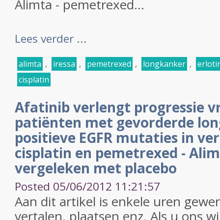
Alimta - pemetrexed...
Lees verder ...
alimta
,
iressa
,
pemetrexed
,
longkanker
,
erloti
cisplatin
Afatinib verlengt progressie vr
patiënten met gevorderde lo
positieve EGFR mutaties in ver
cisplatin en pemetrexed - Ali
vergeleken met placebo
Posted 05/06/2012 11:21:57
Aan dit artikel is enkele uren gewe
vertalen, plaatsen enz. Als u ons w