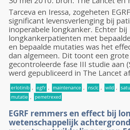
30 mei 2010: bron: The Lancet en
Tarceva en Iressa, zogeheten EGR
significant levensverlenging bij pa
inoperabele longkanker. Echter bij
longkankerpatienten met bepaald
en bepaalde mutaties was het effec
dan algemeen. Dit toont een grote
gecontroleerde fase III studie aan 
werd gepubliceerd in The Lancet a
erlotinib
,
egfr
,
maintenance
,
nsclc
,
wild
,
sat
mutatie
,
pemetrexed
EGRF remmers en effect bij lo
wetenschappelijk achtergrond 