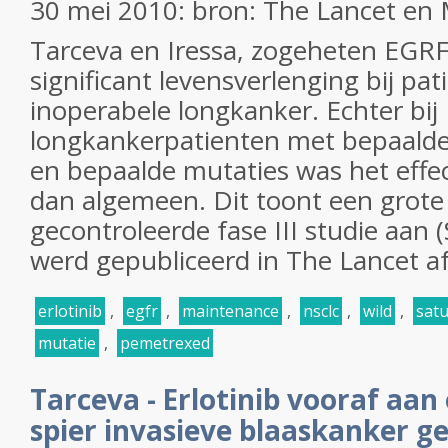
30 mei 2010: bron: The Lancet en
Tarceva en Iressa, zogeheten EGR
significant levensverlenging bij pa
inoperabele longkanker. Echter bij
longkankerpatienten met bepaald
en bepaalde mutaties was het effec
dan algemeen. Dit toont een grote
gecontroleerde fase III studie aan 
werd gepubliceerd in The Lancet a
erlotinib
,
egfr
,
maintenance
,
nsclc
,
wild
,
sat
mutatie
,
pemetrexed
Tarceva - Erlotinib vooraf aan
spier invasieve blaaskanker g