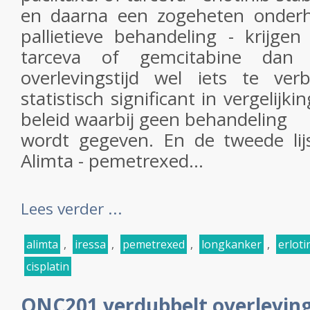
en daarna een zogeheten onderh
pallietieve behandeling - krijgen
tarceva of gemcitabine dan b
overlevingstijd wel iets te ve
statistisch significant in vergelijk
beleid waarbij geen behandeling
wordt gegeven. En de tweede li
Alimta - pemetrexed...
Lees verder ...
alimta
,
iressa
,
pemetrexed
,
longkanker
,
erloti
cisplatin
ONC201 verdubbelt overleving