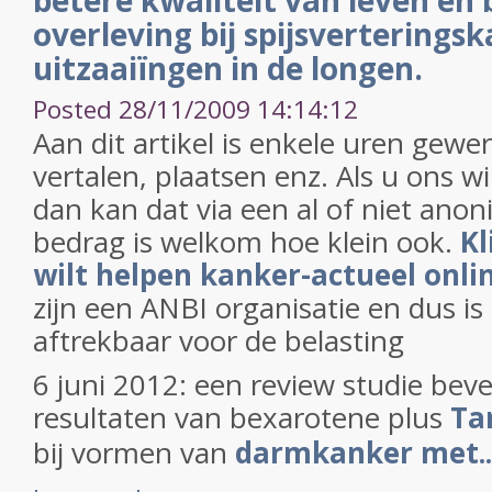
betere kwaliteit van leven en 
overleving bij spijsverterings
uitzaaiïngen in de longen.
Posted 28/11/2009 14:14:12
Aan dit artikel is enkele uren gewe
vertalen, plaatsen enz. Als u ons w
dan kan dat via een al of niet anon
bedrag is welkom hoe klein ook.
Kl
wilt helpen kanker-actueel onli
zijn een ANBI organisatie en dus i
aftrekbaar voor de belasting
6 juni 2012: een review studie bev
resultaten van bexarotene plus
Tar
bij vormen van
darmkanker met..