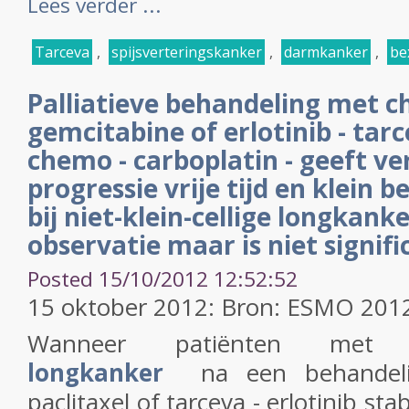
Lees verder ...
Tarceva
,
spijsverteringskanker
,
darmkanker
,
be
Palliatieve behandeling met c
gemcitabine of erlotinib - tar
chemo - carboplatin - geeft v
progressie vrije tijd en klein b
bij niet-klein-cellige longkanke
observatie maar is niet signifi
Posted 15/10/2012 12:52:52
15 oktober 2012: Bron: ESMO 201
Wanneer patiënten me
longkanker
na een behandel
paclitaxel of tarceva - erlotinib sta