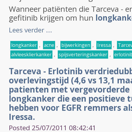
Wanneer patiënten die Tarceva - erl
gefitinib krijgen om hun
longkanke
Lees verder ...
longkanker
,
acne
,
bijwerkingen
,
Iressa
,
Tarce
alvleesklierkanker
,
spijsverteringskanker
,
erlotini
Tarceva - Erlotinib verdriedu
overlevingstijd (4,6 vs 13,1 ma
patienten met vergevorderde n
longkanker die een positieve 
hebben voor EGFR remmers al
Iressa.
Posted 25/07/2011 08:42:41