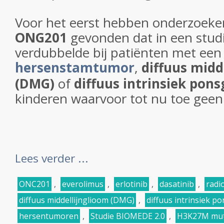
Voor het eerst hebben onderzoeker
ONG201
gevonden dat in een studi
verdubbelde bij patiënten met een
hersenstamtumor
,
diffuus midd
(DMG)
of
diffuus intrinsiek pons
kinderen waarvoor tot nu toe geen e
Lees verder ...
ONC201
,
everolimus
,
erlotinib
,
dasatinib
,
radi
diffuus middellijnglioom (DMG)
,
diffuus intrinsiek p
hersentumoren
,
Studie BIOMEDE 2.0
,
H3K27M mut