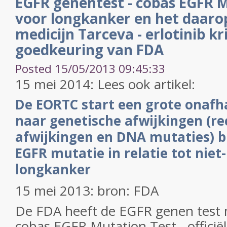
EGFR genentest - cobas EGFR M
voor longkanker en het daaro
medicijn Tarceva - erlotinib kri
goedkeuring van FDA
Posted 15/05/2013 09:45:33
15 mei 2014: Lees ook artikel:
De EORTC start een grote onafha
naar genetische afwijkingen (r
afwijkingen en DNA mutaties) b
EGFR mutatie in relatie tot
niet-
longkanker
15 mei 2013: bron: FDA
De FDA heeft de EGFR genen test 
cobas EGFR Mutation Test - officië