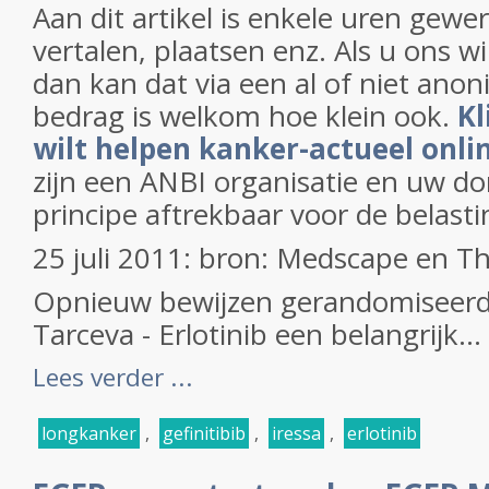
Aan dit artikel is enkele uren gewe
vertalen, plaatsen enz. Als u ons w
dan kan dat via een al of niet anon
bedrag is welkom hoe klein ook.
Kl
wilt helpen kanker-actueel onli
zijn een ANBI organisatie en uw don
principe aftrekbaar voor de belasti
25 juli 2011: bron: Medscape en T
Opnieuw bewijzen gerandomiseerde
Tarceva - Erlotinib een belangrijk...
Lees verder ...
longkanker
,
gefinitibib
,
iressa
,
erlotinib