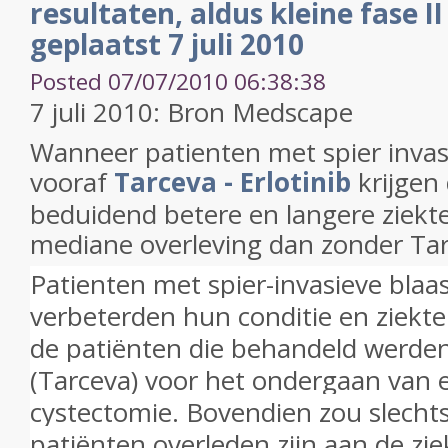
resultaten, aldus kleine fase II
geplaatst 7 juli 2010
Posted 07/07/2010 06:38:38
7 juli 2010: Bron Medscape
Wanneer patienten met spier invas
vooraf
Tarceva - Erlotinib
krijgen
beduidend betere en langere ziektev
mediane overleving dan zonder Tarc
Patienten met spier-invasieve blaa
verbeterden hun conditie en ziekt
de patiënten die behandeld werden
(Tarceva) voor het ondergaan van e
cystectomie.
Bovendien zou slecht
patiënten overleden zijn aan de zie