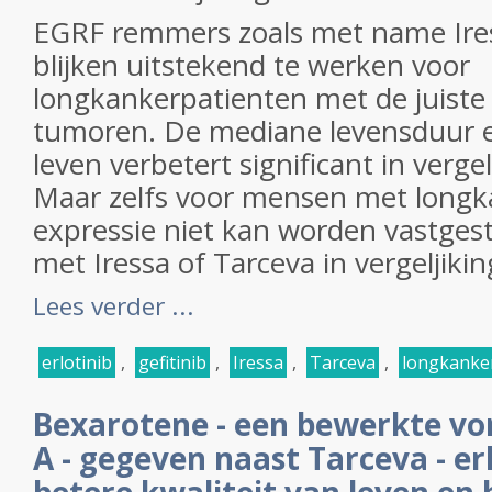
EGRF remmers zoals met name Ire
blijken uitstekend te werken voor
longkankerpatienten met de juiste
tumoren. De mediane levensduur e
leven verbetert significant in verg
Maar zelfs voor mensen met longk
expressie niet kan worden vastgeste
met Iressa of Tarceva in vergeljiki
Lees verder ...
erlotinib
,
gefitinib
,
Iressa
,
Tarceva
,
longkanke
Bexarotene - een bewerkte v
A - gegeven naast Tarceva - er