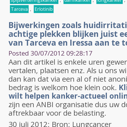
spijsverteringskanker
,
darmkanker
,
longkanker
,
Tarceva
,
Erlotinib
Bijwerkingen zoals huidirritat
achtige plekken blijken juist e
van Tarceva en Iressa aan te 
Posted 30/07/2012 09:28:17
Aan dit artikel is enkele uren gewe
vertalen, plaatsen enz. Als u ons w
dan kan dat via een al of niet anon
bedrag is welkom hoe klein ook.
Kl
wilt helpen kanker-actueel onli
zijn een ANBI organisatie dus uw do
aftrekbaar voor de belasting.
30 juli 2012: Bron: Lungcancer