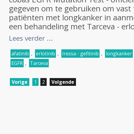
gegeven om te gebruiken om vast t
patiënten met longkanker in aan
een behandeling met Tarceva - erloti
Lees verder ...
afatinib
,
erlotinib
,
Iressa - gefitinib
,
longkanker
EGFR
,
Tarceva
Vorige
1
2
Volgende