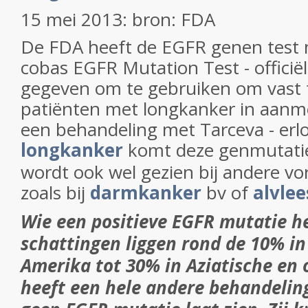
15 mei 2013: bron: FDA
De FDA heeft de EGFR genen test 
cobas EGFR Mutation Test - officië
gegeven om te gebruiken om vast t
patiënten met longkanker in aan
een behandeling met Tarceva - erlot
longkanker
komt deze genmutatie
wordt ook wel gezien bij andere v
zoals bij
darmkanker
bv of
alvle
Wie een positieve EGFR mutatie he
schattingen liggen rond de 10% i
Amerika tot 30% in Aziatische en 
heeft een hele andere behandelin