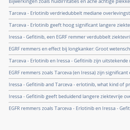
Bijwerkingen zoals huidirritaties en acne achtige plekken
niet-klein-cellige longkanker, (stadium IIIB en IV) copy 1
van Tarceva en Iressa aan te tonen
Tarceva - Erlotinib verdriedubbelt mediane overlevingsti
patienten met vergevorderde niet klein-cellige longkank
Tarceva - Erlotinib geeft hoog significant langere ziektev
tumorexpressie hebben voor EGFR remmers als Tarceva
eerste lijnsbehandeling voor niet-klein-cellige longkan
Iressa - Gefitinib, een EGRF remmer verdubbelt ziektevrij
expressie.
longkankerpatienten (5,4 t.o. 10,8 maanden) in vergeli
EGRF remmers en effect bij longkanker: Groot wetenscha
chemo.
over recente ontwikkelingen van EGRF remmers (Epiderm
Tarceva - Erlotinib en Iressa - Gefitinib zijn uitstekend
de behandeling van longkanker. Door prof. dr. Giusepp
longkankerpatienten met juiste EGRF expressie en geeft
EGRF remmers zoals Tarceva (en Iressa) zijn significant
en betere kwaliteit van leven.
tegenover placebo bij inoperabele longkanker. Maar all
Iressa - Gefitinib and Tarceva - erlotinib, what kind of p
tumorreceptoren en bepaalde mutatie. Artikel geplaats
Iressa - Gefitinib geeft beduidend langere ziektevrije o
patienten met niet-klein-cellige longkanker met positie
EGFR remmers zoals Tarceva - Erlotinib en Iressa - Gefit
geplaatst 5 januari 2010
artikelen en recente ontwikkelingen.