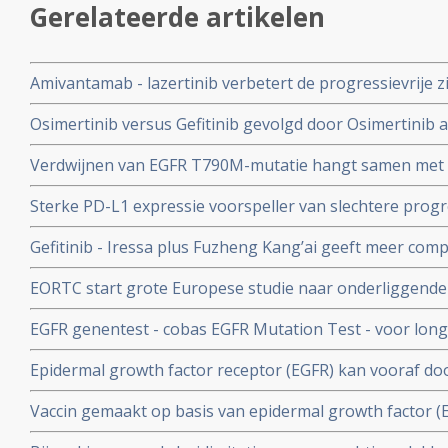
Gerelateerde artikelen
Amivantamab - lazertinib verbetert de progressievrije zie
vergelijking met osimertinib bij patiënten met niet ee
Osimertinib versus Gefitinib gevolgd door Osimertinib 
niet kleincellige longkanker (NSCLC), inclusief degenen
gevorderde EGFR-mutante niet-kleincellige longkanker
Verdwijnen van EGFR T790M-mutatie hangt samen met v
maar overleving blijft gelijk copy 1
behandelingsfalen en ontwikkeling van resistentie tegen
Sterke PD-L1 expressie voorspeller van slechtere progr
kleincellige longkanker
veroorzaakt nieuwe mutaties bij gebruik van Tyrosine 
Gefitinib - Iressa plus Fuzheng Kang’ai geeft meer comp
patienten met longkanker met EGFR mutaties.
procent) en langere mediane overall overleving met min
EORTC start grote Europese studie naar onderliggende g
vergelijking met alleen gefitinib bij longkankerpatient
klein-cellige longkanker met EGFR mutatie
EGFR genentest - cobas EGFR Mutation Test - voor lon
gebaseerde medicijn Tarceva - erlotinib krijgt officiee
Epidermal growth factor receptor (EGFR) kan vooraf d
fast TaqMan PCR analyse worden vastgesteld bj longk
Vaccin gemaakt op basis van epidermal growth factor (E
beter beoordelen of Iressa of Tarceva dan nut heeft al
overlevingen en significant betere kwaliteit van leven 