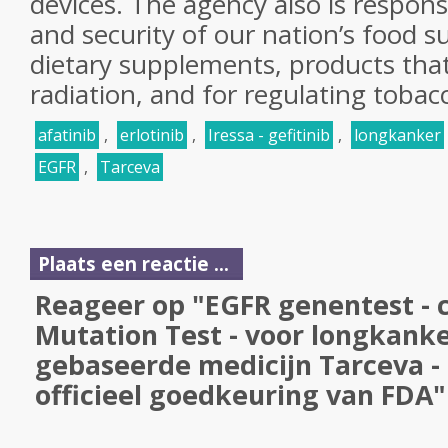
devices. The agency also is respons
and security of our nation’s food s
dietary supplements, products that 
radiation, and for regulating toba
afatinib
,
erlotinib
,
Iressa - gefitinib
,
longkanker
EGFR
,
Tarceva
Plaats een reactie ...
Reageer op "EGFR genentest - 
Mutation Test - voor longkank
gebaseerde medicijn Tarceva - e
officieel goedkeuring van FDA"