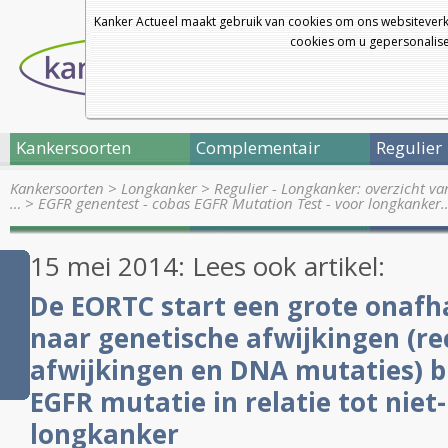
Kanker Actueel maakt gebruik van cookies om ons websiteverk
cookies om u gepersonalisee
Kankersoorten
Complementair
Regulier
Kankersoorten
>
Longkanker
>
Regulier - Longkanker: overzicht v
…
>
EGFR genentest - cobas EGFR Mutation Test - voor longkanker
15 mei 2014: Lees ook artikel:
De EORTC start een grote onafha
naar genetische afwijkingen (r
afwijkingen en DNA mutaties) b
EGFR mutatie in relatie tot
niet-
longkanker