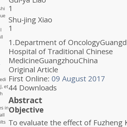
1
shi
oue
Shu-jing Xiao
1
l
ll
1.
Department of Oncology
Guangdo
Hospital of Traditional Chinese
Medicine
Guangzhou
China
r
Original Article
First Online:
09 August 2017
edi
44
Downloads
J, et
th
Abstract
s in
Objective
all
To evaluate the effect of Fuzheng
lts