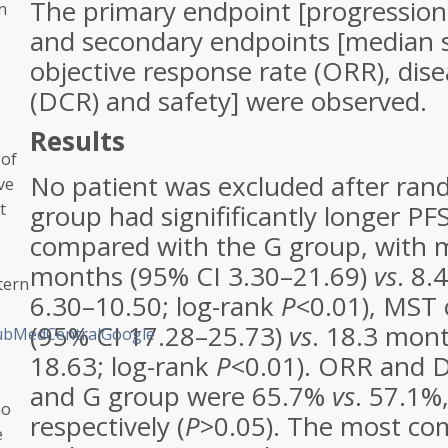
The primary endpoint [progression-f
n
and secondary endpoints [median s
objective response rate (ORR), dise
(DCR) and safety] were observed.
Results
 of
No patient was excluded after ran
ve
t
group had signifificantly longer P
compared with the G group, with 
months (95% CI 3.30–21.69)
vs
. 8.
tern
6.30–10.50; log-rank
P
<0.01), MST
(95% CI 17.28–25.73)
vs
. 18.3 mon
ubMedCentral
Google
18.63; log-rank
P
<0.01). ORR and 
and G group were 65.7%
vs
. 57.1%
ao
respectively (
P
>0.05). The most co
e