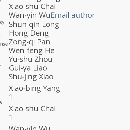
e
Xiao-shu Chai
Wan-yin Wu
Email author
acy
Shun-qin Long
Hong Deng
r:
Zong-qi Pan
onse
Wen-feng He
Yu-shu Zhou
e
Gui-ya Liao
Shu-jing Xiao
Xiao-bing Yang
1
he
Xiao-shu Chai
1
Wan-yin Wu