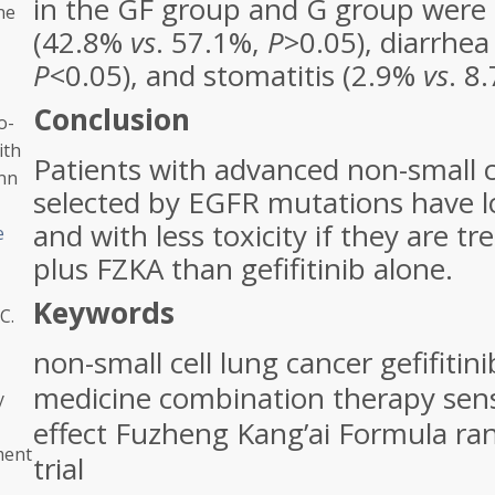
in the GF group and G group were 
ne
(42.8%
vs
. 57.1%,
P
>0.05), diarrhe
P
<0.05), and stomatitis (2.9%
vs
. 8
Conclusion
o-
ith
Patients with advanced non-small c
nn
selected by EGFR mutations have 
and with less toxicity if they are tre
e
plus FZKA than gefifitinib alone.
Keywords
C.
non-small cell lung cancer
gefifitin
medicine
combination therapy
sens
y
effect
Fuzheng Kang’ai Formula
ra
ment
trial