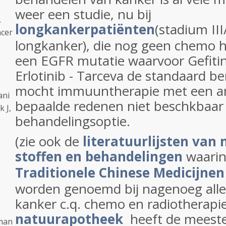
weer een studie, nu bij
.
longkankerpatiënten
(stadium III
ncer
longkanker), die nog geen chemo 
een EGFR mutatie waarvoor Gefitini
Erlotinib - Tarceva de standaard be
mocht immuuntherapie met een an
ani
bepaalde redenen niet beschkbaar z
 J,
behandelingsoptie.
(zie ook de
literatuurlijsten van 
stoffen en behandelingen
waari
Traditionele Chinese Medicijnen
worden genoemd bij nagenoeg all
kanker c.q. chemo en radiotherapi
natuurapotheek
heeft de meest
pman