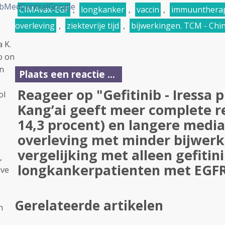
bMedCentral
Google
CIMAvax-EGF
,
longkanker
,
vaccin
,
immuunthera
overleving
,
ziektevrije tijd
,
bijwerkingen. TCM - Chi
 K.
o on
n
Plaats een reactie ...
Reageer op "Gefitinib - Iressa 
ol
Kang’ai geeft meer complete re
14,3 procent) en langere media
overleving met minder bijwerk
vergelijking met alleen gefitini
,
longkankerpatienten met EGFR
ive
Gerelateerde artikelen
n