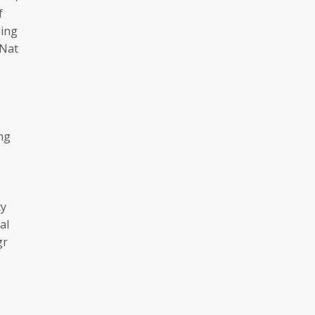
f
bing
 Nat
ng
cy
al
gr