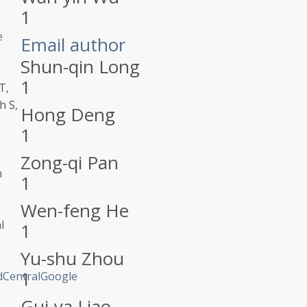
1
e
Email author
Shun-qin Long
1
T,
h S,
Hong Deng
1
Zong-qi Pan
h
1
Wen-feng He
l
1
Yu-shu Zhou
1
Central
Google
Gui-ya Liao