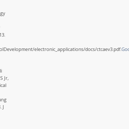
ogy
r
13.
colDevelopment/electronic_applications/docs/ctcaev3.pdf.
Go
i
S Jr,
ical
lung
 J