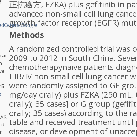
f
正抗癌方, FZKA) plus gefitinib in pat
advanced non-small cell lung cance
growth factor receptor (EGFR) mut
dCentral
Google
Methods
A randomized controlled trial was
rai
2009 to 2012 in South China. Seve
n
chemotherapynaive patients diagn
ve
IIIB/IV non-small cell lung cancer
n
were randomly assigned to GF group
645–
mg/day orally) plus FZKA (250 mL, 
e
orally); 35 cases] or G group (gefif
orally; 35 cases) according to th
 AR.
table and received treatment until
nd
disease, or development of unaccept
r