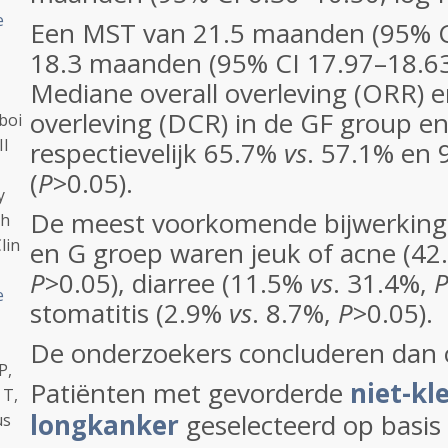
e
Een MST van 21.5 maanden (95% C
18.3 maanden (95% CI 17.97–18.63
Mediane overall overleving (ORR) en
overleving (DCR) in de GF group e
boi
II
respectievelijk 65.7%
vs
. 57.1% en
(
P
>0.05).
y
De meest voorkomende bijwerking
th
lin
en G groep waren jeuk of acne (4
P
>0.05), diarree (11.5%
vs
. 31.4%,
e
stomatitis (2.9%
vs
. 8.7%,
P
>0.05).
De onderzoekers concluderen dan 
P,
Patiënten met gevorderde
niet-kle
 T,
longkanker
geselecteerd op basis
us