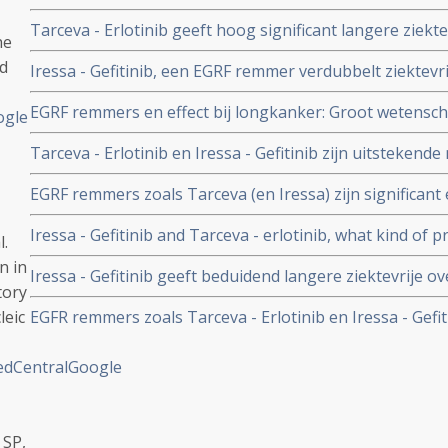
patienten met vergevorderde niet klein-cellige longkank
Tarceva - Erlotinib geeft hoog significant langere ziektev
tumorexpressie hebben voor EGFR remmers als Tarceva
he
eerste lijnsbehandeling voor niet-klein-cellige longkan
id
Iressa - Gefitinib, een EGRF remmer verdubbelt ziektevrij
expressie.
longkankerpatienten (5,4 t.o. 10,8 maanden) in vergeli
EGRF remmers en effect bij longkanker: Groot wetenscha
chemo.
ogle
over recente ontwikkelingen van EGRF remmers (Epiderm
Tarceva - Erlotinib en Iressa - Gefitinib zijn uitstekend
de behandeling van longkanker. Door prof. dr. Giusepp
longkankerpatienten met juiste EGRF expressie en geeft
EGRF remmers zoals Tarceva (en Iressa) zijn significant
en betere kwaliteit van leven.
tegenover placebo bij inoperabele longkanker. Maar all
Iressa - Gefitinib and Tarceva - erlotinib, what kind of p
tumorreceptoren en bepaalde mutatie. Artikel geplaats
l.
n in
Iressa - Gefitinib geeft beduidend langere ziektevrije o
tory
patienten met niet-klein-cellige longkanker met positie
leic
EGFR remmers zoals Tarceva - Erlotinib en Iressa - Gefit
geplaatst 5 januari 2010
artikelen en recente ontwikkelingen.
dCentral
Google
 SP,