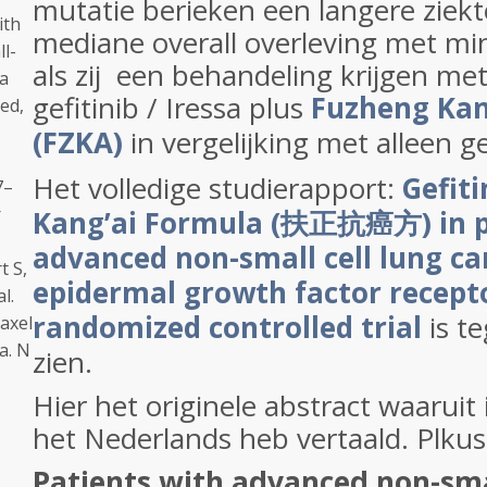
mutatie berieken een langere ziekte
ith
mediane overall overleving met mi
l-
als zij een behandeling krijgen me
 a
gefitinib / Iressa plus
Fuzheng Kan
ed,
(FZKA)
in vergelijking met alleen gef
Het volledige studierapport:
Gefit
7–
r
Kang’ai Formula (扶正抗癌方) in p
advanced non-small cell lung ca
t S,
epidermal growth factor recept
l.
randomized controlled trial
is t
taxel
a. N
zien.
Hier het originele abstract waaruit
het Nederlands heb vertaald. Plkus 
Patients with advanced non-smal