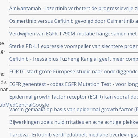
Amivantamab - lazertinib verbetert de progressievrije zie
vergelijking met osimertinib bij patiënten met niet ee
Osimertinib versus Gefitinib gevolgd door Osimertinib 
niet kleincellige longkanker (NSCLC), inclusief degenen
gevorderde EGFR-mutante niet-kleincellige longkanker
Verdwijnen van EGFR T790M-mutatie hangt samen met v
maar overleving blijft gelijk copy 1
behandelingsfalen en ontwikkeling van resistentie tegen
se
Sterke PD-L1 expressie voorspeller van slechtere progr
kleincellige longkanker
ng-
veroorzaakt nieuwe mutaties bij gebruik van Tyrosine 
Gefitinib - Iressa plus Fuzheng Kang’ai geeft meer comp
patienten met longkanker met EGFR mutaties.
procent) en langere mediane overall overleving met min
EORTC start grote Europese studie naar onderliggende g
vergelijking met alleen gefitinib bij longkankerpatient
nd
klein-cellige longkanker met EGFR mutatie
3a.
EGFR genentest - cobas EGFR Mutation Test - voor lon
rnat
gebaseerde medicijn Tarceva - erlotinib krijgt officiee
Epidermal growth factor receptor (EGFR) kan vooraf d
fast TaqMan PCR analyse worden vastgesteld bj longk
ubMedCentral
Google
Vaccin gemaakt op basis van epidermal growth factor (E
beter beoordelen of Iressa of Tarceva dan nut heeft al
overlevingen en significant betere kwaliteit van leven 
Bijwerkingen zoals huidirritaties en acne achtige plekken
niet-klein-cellige longkanker, (stadium IIIB en IV) copy 1
van Tarceva en Iressa aan te tonen
Tarceva - Erlotinib verdriedubbelt mediane overlevingsti