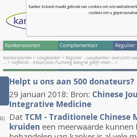
Kanker Actueel maakt gebruik van cookies om ons websiteverk
cookies om u gepersonalisee
Kankersoorten
Complementair
Regulier
Kankersoorten
>
Longkanker
>
Regulier - Longkanker: overzicht v
…
>
Gefitinib - Iressa plus Fuzheng Kang’ai geeft meer…
>
Helpt u ons aan 500 donateurs?
f
29 januari 2018: Bron:
Chinese Jou
07)
Integrative Medicine
Dat
TCM - Traditionele Chinese 
5)
kruiden
een meerwaarde kunnen b
behandelen van kanker is al vele 