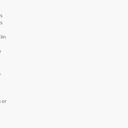
us
us
lin
e
,
 or