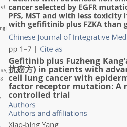
cancer selected by EGFR mutati
 et
PFS, MST and with less toxicity 
with gefifitinib plus FZKA than g
Engl
Chinese Journal of Integrative Med
pp 1–7
|
Cite as
Gefitinib plus Fuzheng Kang
抗癌方) in patients with adva
 RA,
cell lung cancer with epider
ng
factor receptor mutation: A
controlled trial
f
Authors
Authors and affiliations
Xiao-bing Yang