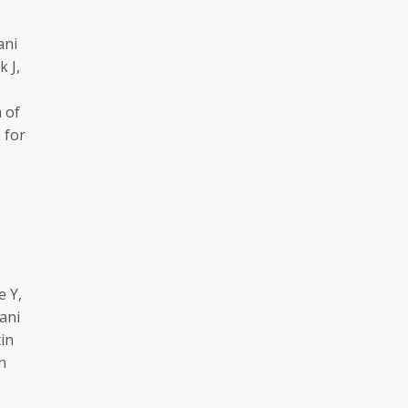
ani
 J,
 of
 for
e Y,
ani
tin
h