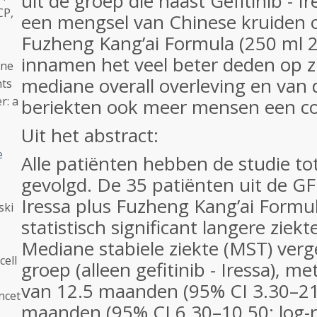
uit de groep die naast Gefitinib - Ir
CP,
een mengsel van Chinese kruiden
Fuzheng Kang’ai Formula (250 ml 2
innamen het veel beter deden op zie
ine
mediane overall overleving en van 
nts
r: a
beriekten ook meer mensen een co
Uit het abstract:
e
Alle patiënten hebben de studie to
gevolgd. De 35 patiënten uit de GF 
Iressa plus Fuzheng Kang’ai Formu
ski
statistisch significant langere ziekte
Mediane stabiele ziekte (MST) ver
cell
groep (alleen gefitinib - Iressa), 
van 12.5 maanden (95% CI 3.30–2
ncet
maanden (95% CI 6.30–10.50; log-