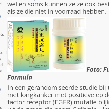
wel en soms kunnen ze ze ook best
d
als ze die niet in voorraad hebben.
e
 G,
e II
y
ed
Foto: F
he
Formula
In een gerandomiseerde studie bij 
e
met longkanker met positieve epi
factor receptor (EGFR) mutatie bli
S,