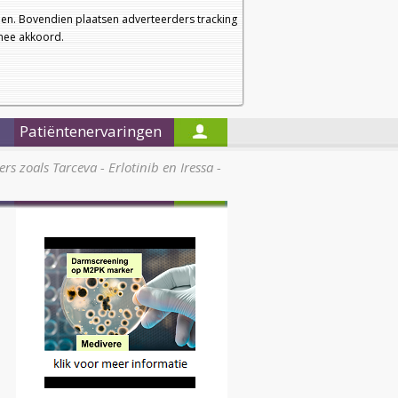
a
a
Startpagina
Nieuwsbrief
a
en. Bovendien plaatsen adverteerders tracking
rmee akkoord.
Alleen in de titels zoeken
Patiëntenervaringen
s zoals Tarceva - Erlotinib en Iressa -