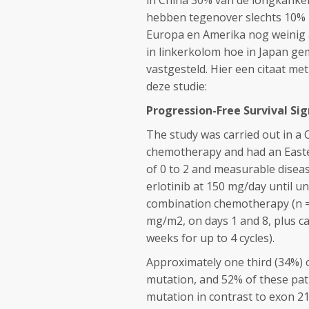
in China 30% van de longkanke
hebben tegenover slechts 10% i
Europa en Amerika nog weinig aa
in linkerkolom hoe in Japan g
vastgesteld. Hier een citaat met
deze studie:
Progression-Free Survival Sig
The study was carried out in a
chemotherapy and had an East
of 0 to 2 and measurable diseas
erlotinib at 150 mg/day until un
combination chemotherapy (n = 
mg/m
2
, on days 1 and 8, plus c
weeks for up to 4 cycles).
Approximately one third (34%) 
mutation, and 52% of these pat
mutation in contrast to exon 2