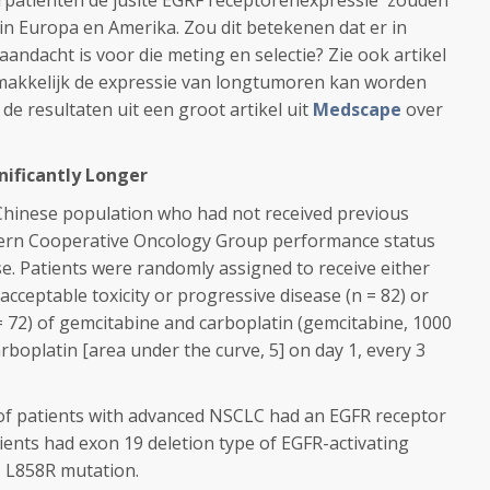
rpatienten de jusite EGRF receptorenexpressie zouden
n Europa en Amerika. Zou dit betekenen dat er in
ndacht is voor die meting en selectie? Zie ook artikel
emakkelijk de expressie van longtumoren kan worden
 de resultaten uit een groot artikel uit
Medscape
over
nificantly Longer
 Chinese population who had not received previous
ern Cooperative Oncology Group performance status
e. Patients were randomly assigned to receive either
acceptable toxicity or progressive disease (n = 82) or
72) of gemcitabine and carboplatin (gemcitabine, 1000
arboplatin [area under the curve, 5] on day 1, every 3
of patients with advanced NSCLC had an EGFR receptor
ients had exon 19 deletion type of EGFR-activating
1 L858R mutation.