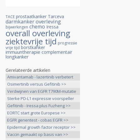
prostaatkanker
Tarceva
TACE
overleving
darmkanker
chemo
Iressa
bijwerkingen
overall overleving
ziektevrije tijd
progressie
borstkanker
vrije tijd
immuuntherapie
complementair
longkanker
Gerelateerde artikelen
Amivantamab - lazertinib verbetert
>>
Osimertinib versus Gefitinib >>
Verdwijnen van EGFR T790M-mutatie
>>
Sterke PD-L1 expressie voorspeller
>>
Gefitinib - Iressa plus Fuzheng >>
EORTC start grote Europese >>
EGFR genentest - cobas EGFR >>
Epidermal growth factor receptor >>
Vaccin gemaakt op basis van >>