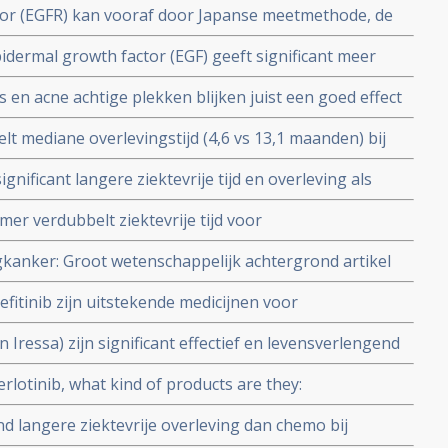
tor (EGFR) kan vooraf door Japanse meetmethode, de
n vastgesteld bj longkankerpatiënten en daarmee
idermal growth factor (EGF) geeft significant meer
Tarceva dan nut heeft als behandeling
ere kwaliteit van leven bij patienten met vergevorderde
s en acne achtige plekken blijken juist een goed effect
stadium IIIB en IV) copy 1
onen
elt mediane overlevingstijd (4,6 vs 13,1 maanden) bij
t klein-cellige longkanker die een positieve
ignificant langere ziektevrije tijd en overleving als
FR remmers als Tarceva en Iressa.
et-klein-cellige longkanker met juiste EGRF receptor
mer verdubbelt ziektevrije tijd voor
10,8 maanden) in vergelijking met standaard aanpak van
gkanker: Groot wetenschappelijk achtergrond artikel
n EGRF remmers (Epidermale Groei Factor Receptor) bij
Gefitinib zijn uitstekende medicijnen voor
. Door prof. dr. Giuseppe Giaconne
 EGRF expressie en geeft significant betere levensduur
Iressa) zijn significant effectief en levensverlengend
ele longkanker. Maar alleen bij bepaalde
 erlotinib, what kind of products are they:
tatie. Artikel geplaatst 30 mei 2010
end langere ziektevrije overleving dan chemo bij
e longkanker met positieve EGFR receptoren. Artikel