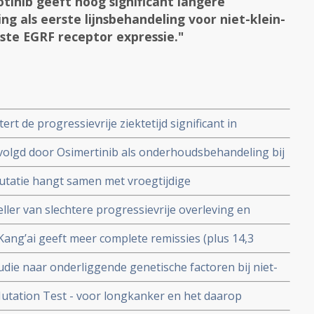
otinib geeft hoog significant langere
ing als eerste lijnsbehandeling voor niet-klein-
iste EGRF receptor expressie."
rt de progressievrije ziektetijd significant in
ij patiënten met niet eerder behandelde EGFR-mutante
evolgd door Osimertinib als onderhoudsbehandeling bij
SCLC), inclusief degenen in hoog risico subgroepen.
kleincellige longkanker vermindert hersenuitzaaiingen
tatie hangt samen met vroegtijdige
y 1
ng van resistentie tegen Osimertinib bij niet-
ler van slechtere progressievrije overleving en
j gebruik van Tyrosine Kinase remmers (EGFR-TKI)bij
 Kang’ai geeft meer complete remissies (plus 14,3
EGFR mutaties.
erall overleving met minder bijwerkingen in
die naar onderliggende genetische factoren bij niet-
ib bij longkankerpatienten met EGFR mutatie copy 1
GFR mutatie
utation Test - voor longkanker en het daarop
rlotinib krijgt officieel goedkeuring van FDA