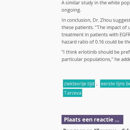
A similar study in the white po
ongoing.
In conclusion, Dr. Zhou suggest
these patients. "The impact of 
treatment in patients with EGFR 
hazard ratio of 0.16 could be t
"I think erlotinib should be pr
particular populations," he add
ziektevrije tijd
,
eerste lijns 
Tarceva
Plaats een reactie ...