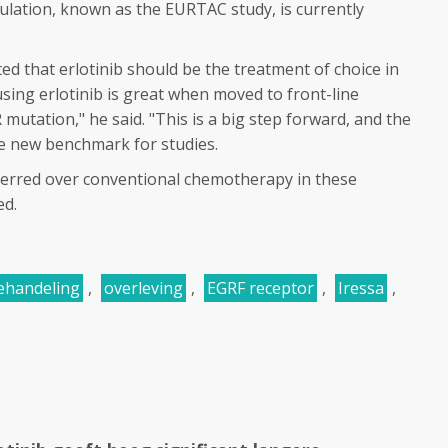
pulation, known as the EURTAC study, is currently
ed that erlotinib should be the treatment of choice in
using erlotinib is great when moved to front-line
mutation," he said. "This is a big step forward, and the
he new benchmark for studies.
eferred over conventional chemotherapy in these
ed.
behandeling
,
overleving
,
EGRF receptor
,
Iressa
,