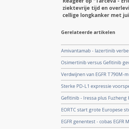
Reageer op "Tarceva - Erl
ziektevrije tijd en overlev
cellige longkanker met ju
Gerelateerde artikelen
Amivantamab - lazertinib verbete
vergelijking met osimertinib b
Osimertinib versus Gefitinib g
niet kleincellige longkanker (N
gevorderde EGFR-mutante niet-
Verdwijnen van EGFR T790M-mu
maar overleving blijft gelijk cop
behandelingsfalen en ontwikkeli
Sterke PD-L1 expressie voorspel
kleincellige longkanker
veroorzaakt nieuwe mutaties bi
Gefitinib - Iressa plus Fuzheng
patienten met longkanker met 
procent) en langere mediane ov
EORTC start grote Europese stu
vergelijking met alleen gefitin
klein-cellige longkanker met E
EGFR genentest - cobas EGFR M
gebaseerde medicijn Tarceva - e