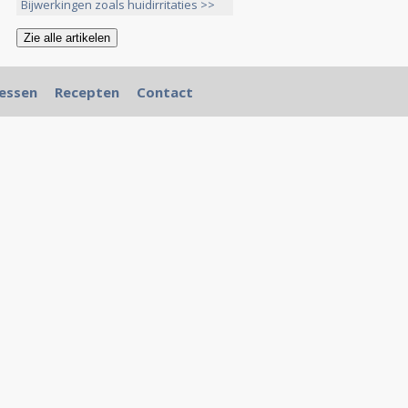
Bijwerkingen zoals huidirritaties >>
essen
Recepten
Contact