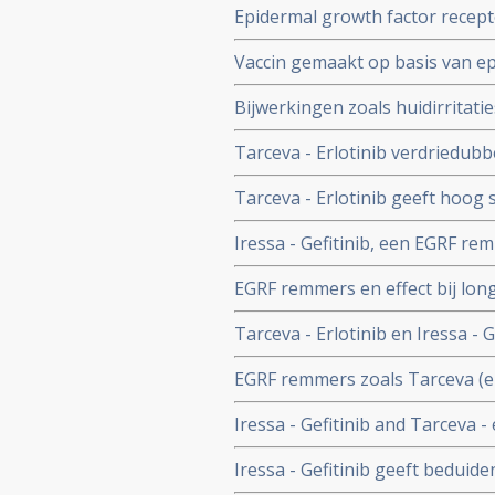
Epidermal growth factor recep
fast TaqMan PCR analyse worde
Vaccin gemaakt op basis van ep
beter beoordelen of Iressa of 
overlevingen en significant bet
Bijwerkingen zoals huidirritatie
niet-klein-cellige longkanker, (
van Tarceva en Iressa aan te t
Tarceva - Erlotinib verdriedubb
patienten met vergevorderde nie
Tarceva - Erlotinib geeft hoog s
tumorexpressie hebben voor EG
eerste lijnsbehandeling voor ni
Iressa - Gefitinib, een EGRF rem
expressie.
longkankerpatienten (5,4 t.o. 
EGRF remmers en effect bij lon
chemo.
over recente ontwikkelingen va
Tarceva - Erlotinib en Iressa - 
de behandeling van longkanker
longkankerpatienten met juiste
EGRF remmers zoals Tarceva (en 
en betere kwaliteit van leven.
tegenover placebo bij inoperab
Iressa - Gefitinib and Tarceva -
tumorreceptoren en bepaalde mu
Iressa - Gefitinib geeft beduid
patienten met niet-klein-cellig