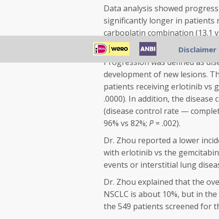
Data analysis showed progressi
significantly longer in patients
carboplatin combination (13.1 vs
confidence interval, 0.10 - 0.26;
Disclaimer
Progression was defined as dis
development of new lesions. The
patients receiving erlotinib vs
.0000). In addition, the disease
(disease control rate — comple
96% vs 82%;
P
= .002).
Dr. Zhou reported a lower inci
with erlotinib vs the gemcitab
events or interstitial lung dise
Dr. Zhou explained that the ove
NSCLC is about 10%, but in the 
the 549 patients screened for t