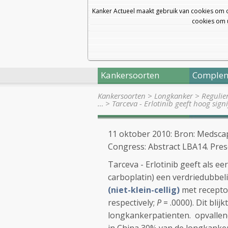
Kanker Actueel maakt gebruik van cookies om 
cookies om u
Kankersoorten
Complem
Kankersoorten
>
Longkanker
>
Regulie
…
>
Tarceva - Erlotinib geeft hoog sign
11 oktober 2010: Bron: Medsca
Congress: Abstract LBA14. Pres
Tarceva - Erlotinib geeft als e
carboplatin) een verdriedubbeli
(niet-klein-cellig)
met receptor
respectively;
P
= .0000). Dit bli
longkankerpatienten. opvallend