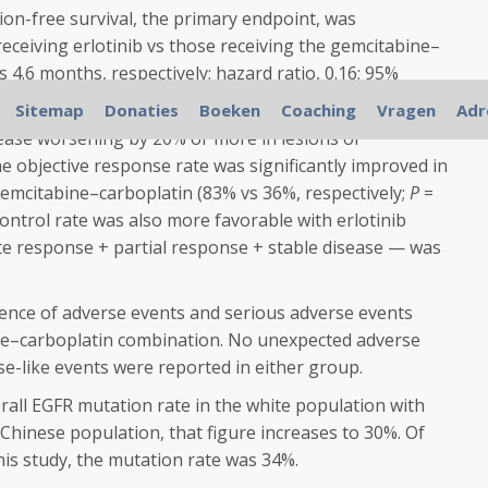
on-free survival, the primary endpoint, was
 receiving erlotinib vs those receiving the gemcitabine–
 4.6 months, respectively; hazard ratio, 0.16; 95%
P
< .0001).
Sitemap
Donaties
Boeken
Coaching
Vragen
Adr
ease worsening by 20% or more in lesions or
 objective response rate was significantly improved in
 gemcitabine–carboplatin (83% vs 36%, respectively;
P
=
 control rate was also more favorable with erlotinib
te response + partial response + stable disease — was
dence of adverse events and serious adverse events
ine–carboplatin combination. No unexpected adverse
ase-like events were reported in either group.
rall EGFR mutation rate in the white population with
Chinese population, that figure increases to 30%. Of
his study, the mutation rate was 34%.