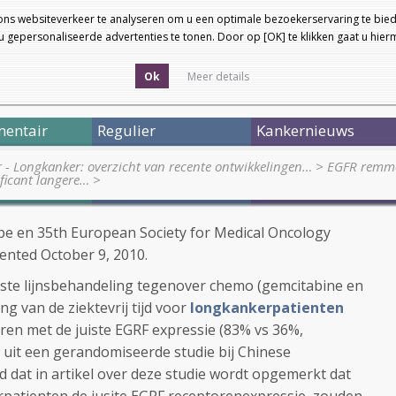
ons websiteverkeer te analyseren om u een optimale bezoekerservaring te bied
 gepersonaliseerde advertenties te tonen. Door op [OK] te klikken gaat u hie
Ok
Meer details
entair
Regulier
Kankernieuws
r - Longkanker: overzicht van recente ontwikkelingen…
>
EGFR remmer
ificant langere…
>
pe en 35th European Society for Medical Oncology
ented October 9, 2010.
erste lijnsbehandeling tegenover chemo (gemcitabine en
ng van de ziektevrij tijd voor
longkankerpatienten
en met de juiste EGRF expressie (83% vs 36%,
jkt uit een gerandomiseerde studie bij Chinese
 dat in artikel over deze studie wordt opgemerkt dat