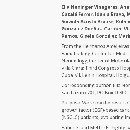
Elia Neninger Vinageras, Ana
Catalá Ferrer, Idania Bravo,
Soraida Acosta Brooks, Roland
González Dueñas, Carmen Via
Ramos, Gisela González Marin
From the Hermanos Ameijeiras H
Radiobiology; Center for Medica
Neumology; Center of Molecula
Villa Clara; Third Congress Hos
Cuba; V.I. Lenin Hospital, Holg
Corresponding author: Elia Ne
San Lázaro 701, PO Box 10300,
Purpose: We show the result of a
growth factor (EGF)-based canc
(NSCLC) patients, evaluating
im
Patients and Methods: Eighty pat