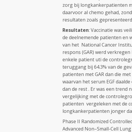
zorg bij longkankerpatienten 
daarvoor al chemo gehad, zonde
resultaten zoals gepresenteerd 
Resultaten
: Vaccinatie was ve
de deelnemende patienten en w
van het
National Cancer
Instit
respons
(GAR) werd verkregen b
enkele patient uti de controle
teruggang bij 64.3% van de gev
patienten met GAR dan die met
waarvan het serum EGF daalde 
dan de rest . Er was een trend
vergelijking met de controlegro
patienten vergeleken met de co
longkankerpatienten jonger dan
Phase II Randomized Controlled
Advanced Non–Small-Cell Lung