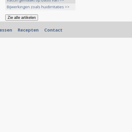
Vaccin gemaakt op basis van >>
Bijwerkingen zoals huidirritaties >>
essen
Recepten
Contact