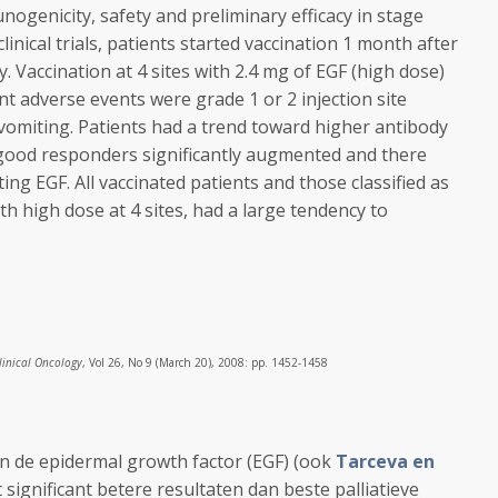
nogenicity, safety and preliminary efficacy in stage
linical trials, patients started
vaccination
1 month after
y.
Vaccination
at 4 sites with 2.4 mg of
EGF
(high dose)
t adverse events were grade 1 or 2 injection site
vomiting. Patients had a trend toward higher antibody
good responders significantly augmented and there
ating
EGF
. All vaccinated patients and those classified as
 high dose at 4 sites, had a large tendency to
linical Oncology
, Vol 26, No 9 (March 20), 2008: pp. 1452-1458
n de epidermal growth factor (EGF) (ook
Tarceva en
 significant betere resultaten dan beste palliatieve