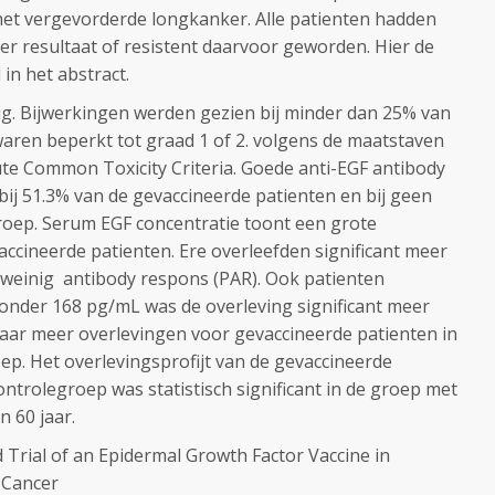
met vergevorderde longkanker. Alle patienten hadden
r resultaat of resistent daarvoor geworden. Hier de
in het abstract.
ilig. Bijwerkingen werden gezien bij minder dan 25% van
aren beperkt tot graad 1 of 2. volgens de maatstaven
ute Common Toxicity Criteria. Goede anti-EGF antibody
ij 51.3% van de gevaccineerde patienten en bij geen
groep. Serum EGF concentratie toont een grote
accineerde patienten. Ere overleefden significant meer
 weinig antibody respons (PAR). Ook patienten
onder 168 pg/mL was de overleving significant meer
 naar meer overlevingen voor gevaccineerde patienten in
ep. Het overlevingsprofijt van de gevaccineerde
ntrolegroep was statistisch significant in de groep met
 60 jaar.
 Trial of an Epidermal Growth Factor Vaccine in
 Cancer