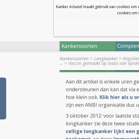
Kanker Actueel maakt gebruik van cookies om 
cookies om u
Kankersoorten
Complem
Kankersoorten
>
Longkanker
>
Regulie
…
>
Vaccin gemaakt op basis van epid
Aan dit artikel is enkele uren g
ondersteunen dan kan dat via e
hoe klein ook.
Klik hier als u
zijn een ANBI organisatie dus u
3 oktober 2012: voor laatste s
longkanker zie deze twee studi
cellige longkanker lijkt een