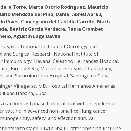
 de la Torre, Marta Osorio Rodríguez, Mauricio
 Mario Mendoza del Pino, Daniel Abreu Abreu,
o Rives, Concepción del Castillo Carrillo, Marta
da, Beatriz García Verdecia, Tania Crombet
ello, Agustín Lage Dávila
ospital; National Institute of Oncology and
l and Surgical Research; National Institute of
r Immunology, Havana; Celestino Hernández Hospital,
pital, Pinar del Río; Maria Curie Hospital, Camagüey,
uín; and Saturnino Lora Hospital, Santiago de Cuba
ninger Vinageras, MD, Hospital Hermanos Ameijeiras,
 Ciudad Habana, Cuba
 randomized phase II clinical trial with
an epidermal
er vaccine in advanced
non–small-cell lung cancer
munogenicity, safety, and effect on survival.
ients with stage IIIB/IV NSCLC after finishing first-line