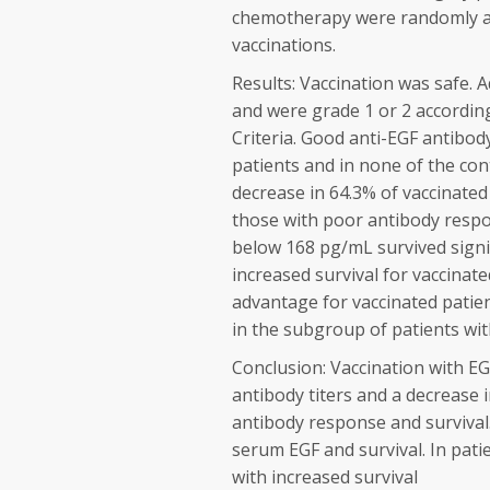
chemotherapy were randomly as
vaccinations.
Results: Vaccination was safe. 
and were grade 1 or 2 accordin
Criteria. Good anti-EGF antibo
patients and in none
of the co
decrease in 64.3% of vaccinated
those with poor antibody respo
below 168 pg/mL survived
sign
increased
survival for vaccinat
advantage for vaccinated patie
in the subgroup of patients wi
Conclusion: Vaccination with E
antibody titers and a decrease 
antibody response and survival
serum EGF and survival.
In pati
with increased survival