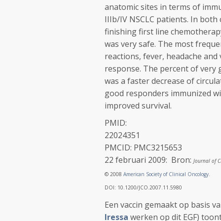
anatomic sites in terms of immu
IIIb/IV NSCLC patients. In both c
finishing first line chemotherap
was very safe. The most frequen
reactions, fever, headache and 
response. The percent of very 
was a faster decrease of circul
good responders immunized with
improved survival.
PMID:
22024351
PMCID: PMC3215653
22 februari 2009: Bron:
Journal of C
© 2008
American Society of Clinical Oncology.
DOI: 10.1200/JCO.2007.11.5980
Een vaccin gemaakt op basis va
Iressa
werken op dit EGF) toont