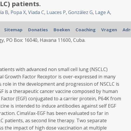
LC) patients.
ía B
,
Popa X
,
Viada C
,
Luaces P
,
González G
,
Lage A
,
Sitemap
Donaties
Boeken
Coaching
Vragen
Adr
y, PO Box: 16040, Havana 11600, Cuba.
ients with advanced non small cell lung (NSCLC)
al Growth Factor Receptor is over-expressed in many
ts role in the development and progression of NSCLC is
GF
is a therapeutic cancer vaccine composed by human
Factor (
EGF
) conjugated to a carrier protein, P64K from
cine is intended to induce antibodies against self
EGF
raction. CimaVax-
EGF
has been evaluated so far in
 patients, as second line therapy. Two separate
ss the impact of high dose
vaccination
at multiple