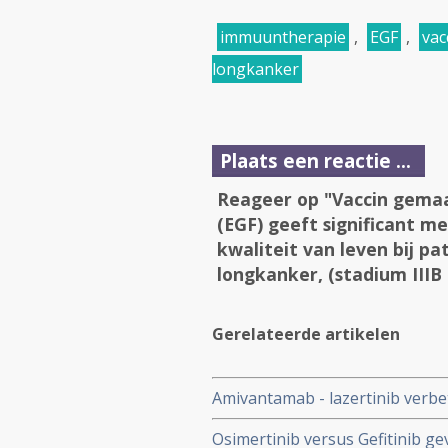
immuuntherapie
,
EGF
,
vac
longkanker
Plaats een reactie ...
Reageer op "Vaccin gemaa
(EGF) geeft significant m
kwaliteit van leven bij p
longkanker, (stadium IIIB 
Gerelateerde artikelen
Amivantamab - lazertinib verbete
vergelijking met osimertinib b
Osimertinib versus Gefitinib g
niet kleincellige longkanker (N