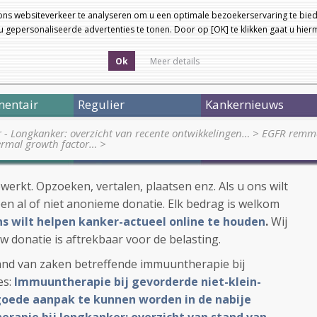
ons websiteverkeer te analyseren om u een optimale bezoekerservaring te bied
 gepersonaliseerde advertenties te tonen. Door op [OK] te klikken gaat u hie
Ok
Meer details
entair
Regulier
Kankernieuws
r - Longkanker: overzicht van recente ontwikkelingen…
>
EGFR remmer
ermal growth factor…
>
ewerkt. Opzoeken, vertalen, plaatsen enz. Als u ons wilt
en al of niet anonieme donatie. Elk bedrag is welkom
 ons wilt helpen kanker-actueel online te houden
.
Wij
w donatie is aftrekbaar voor de belasting.
tand van zaken betreffende immuuntherapie bij
es:
Immuuntherapie bij gevorderde niet-klein-
 goede aanpak te kunnen worden in de nabije