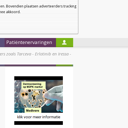
a
a
Startpagina
Nieuwsbrief
a
en. Bovendien plaatsen adverteerders tracking
rmee akkoord.
Alleen in de titels zoeken
Patiëntenervaringen
s zoals Tarceva - Erlotinib en Iressa -