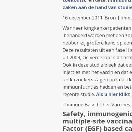
toekomst
en deze
:
Immuunthe
zaken aan de hand van studie
16 december 2011: Bron: J Immu
Wanneer longkankerpatiënten
behandeld worden met een zoge
hebben zij grotere kans op een
Deze resultaten uit een fase II
uit 2009, zie verderop in dit art
Ook in deze studie bleek dat e
injecties met het vaccin en dat
onderzoekers zagen ook dat d
immuunfucnties hadden en beter
recente studie.
Als u hier klik
J Immune Based Ther Vaccines. 
Safety, immunogenici
multiple-site
vaccina
Factor (
EGF
) based c