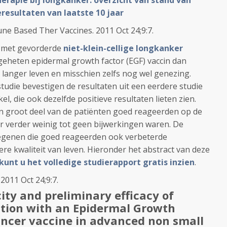
rapie bij longkanker: overzicht van stand van
resultaten van laatste 10 jaar
ne Based Ther Vaccines. 2011 Oct 24;9:7.
 met gevorderde
niet-klein-cellige longkanker
heten epidermal growth factor (EGF) vaccin dan
 langer leven en misschien zelfs nog wel genezing.
 studie bevestigen de resultaten uit een eerdere studie
ikel, die ook dezelfde positieve resultaten lieten zien.
en groot deel van de patiënten goed reageerden op de
 er verder weinig tot geen bijwerkingen waren. De
egenen die goed reageerden ook verbeterde
e kwaliteit van leven. Hieronder het abstract van deze
t kunt u het volledige studierapport gratis inzien
.
2011 Oct 24;9:7.
ty and preliminary efficacy of
tion
with an Epidermal Growth
ancer vaccine in advanced non small