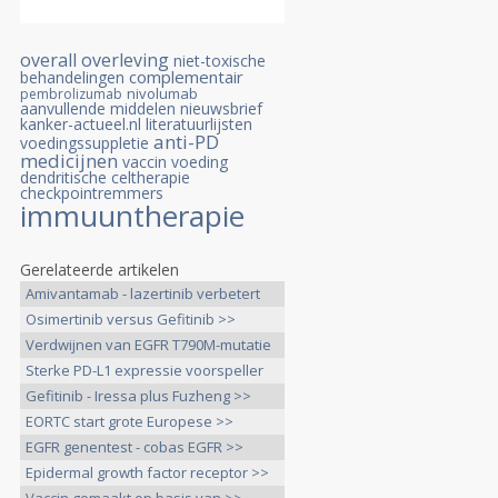
overall overleving
niet-toxische
complementair
behandelingen
nivolumab
pembrolizumab
aanvullende middelen
nieuwsbrief
kanker-actueel.nl
literatuurlijsten
anti-PD
voedingssuppletie
medicijnen
vaccin
voeding
dendritische celtherapie
checkpointremmers
immuuntherapie
Gerelateerde artikelen
Amivantamab - lazertinib verbetert
>>
Osimertinib versus Gefitinib >>
Verdwijnen van EGFR T790M-mutatie
>>
Sterke PD-L1 expressie voorspeller
>>
Gefitinib - Iressa plus Fuzheng >>
EORTC start grote Europese >>
EGFR genentest - cobas EGFR >>
Epidermal growth factor receptor >>