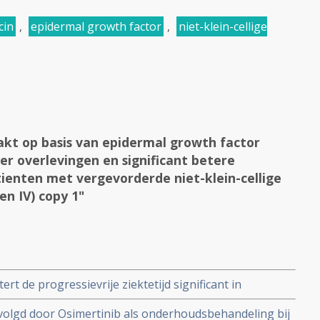
cin
,
epidermal growth factor
,
niet-klein-cellige
kt op basis van epidermal growth factor
eer overlevingen en significant betere
atienten met vergevorderde niet-klein-cellige
en IV) copy 1"
rt de progressievrije ziektetijd significant in
ij patiënten met niet eerder behandelde EGFR-mutante
evolgd door Osimertinib als onderhoudsbehandeling bij
SCLC), inclusief degenen in hoog risico subgroepen.