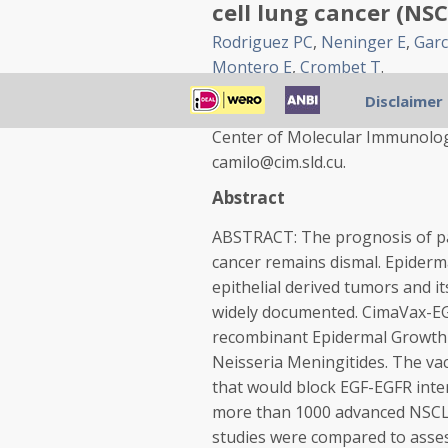
cell lung cancer (NSC
Rodriguez PC
,
Neninger E
,
Garc
Montero E
,
Crombet T
.
Source
Disclaimer
Center of Molecular Immunolog
camilo@cim.sld.cu.
Abstract
ABSTRACT: The prognosis of pat
cancer remains dismal. Epiderm
epithelial derived tumors and i
widely documented. CimaVax-
E
recombinant Epidermal Growth 
Neisseria Meningitides. The vac
that would block
EGF
-EGFR inte
more than 1000 advanced NSCLC
studies were compared to asse