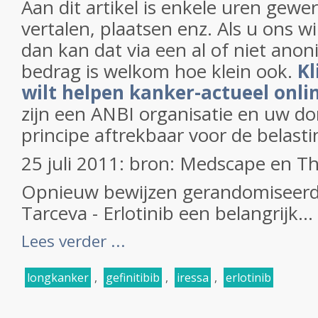
Aan dit artikel is enkele uren gewe
vertalen, plaatsen enz. Als u ons w
dan kan dat via een al of niet anon
bedrag is welkom hoe klein ook.
Kl
wilt helpen kanker-actueel onli
zijn een ANBI organisatie en uw don
principe aftrekbaar voor de belasti
25 juli 2011: bron: Medscape en T
Opnieuw bewijzen gerandomiseerde
Tarceva - Erlotinib een belangrijk...
Lees verder ...
longkanker
,
gefinitibib
,
iressa
,
erlotinib