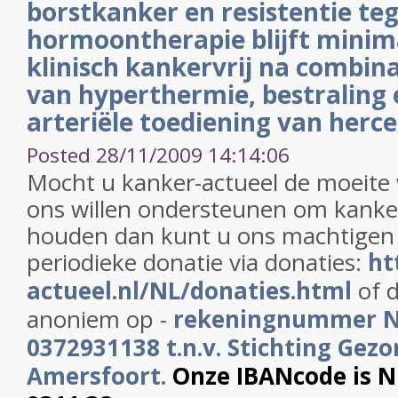
borstkanker en resistentie t
hormoontherapie blijft mini
klinisch kankervrij na combin
van hyperthermie, bestraling 
arteriële toediening van herce
Posted 28/11/2009 14:14:06
Mocht u kanker-actueel de moeite
ons willen ondersteunen om kanker
houden dan kunt u ons machtigen
periodieke donatie via donaties:
ht
actueel.nl/NL/donaties.html
of d
anoniem op -
rekeningnummer 
0372931138 t.n.v. Stichting Gezo
Amersfoort.
Onze IBANcode is 