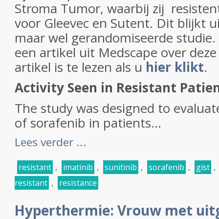
Stroma Tumor, waarbij zij resisten
voor Gleevec en Sutent. Dit blijkt u
maar wel gerandomiseerde studie. H
een artikel uit Medscape over deze 
artikel is te lezen als u
hier klikt
.
Activity Seen in Resistant Patie
The study was designed to evaluate
of sorafenib in patients...
Lees verder ...
resistant
,
imatinib
,
sunitinib
,
sorafenib
,
gist
,
resistant
,
resistance
Hyperthermie: Vrouw met uit