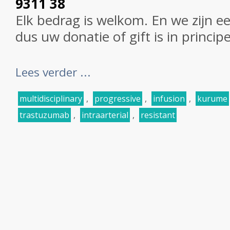
9311 38
Elk bedrag is welkom. En we zijn e
dus uw donatie of gift is in princip
Lees verder ...
multidisciplinary
,
progressive
,
infusion
,
kurume
trastuzumab
,
intraarterial
,
resistant