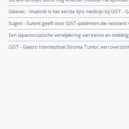
Sutent bij patienten met GIST
Gleevec - Imatinib is het eerste lijns medicijn bij GIST -
Tumor
Sugen - Sutent geeft voor GIST-patiënten die resistent v
geworden, significant betere overall overleving en signifi
Een laparoscopische verwijdering van kleine en middel
aldus publicatie van fase III trial met Nederlandse deel
Gastrointestinal Stromal Tumors) geeft een uitstekend 
GIST - Gastro Intertestinal Stroma Tumor: een overzicht
patienten was sprake van volledige verwqijdering.
behandelingen gerelateerd aan GIST