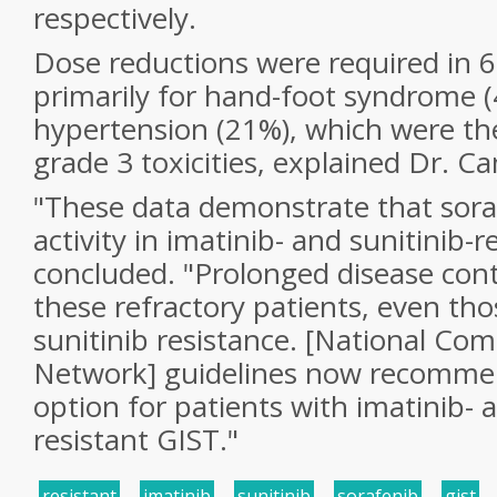
respectively.
Dose reductions were required in 6
primarily for hand-foot syndrome 
hypertension (21%), which were 
grade 3 toxicities, explained Dr. C
"These data demonstrate that soraf
activity in imatinib- and sunitinib-r
concluded. "Prolonged disease contr
these refractory patients, even th
sunitinib resistance. [National Co
Network] guidelines now recommen
option for patients with imatinib- a
resistant GIST."
resistant
,
imatinib
,
sunitinib
,
sorafenib
,
gist
,