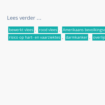
Lees verder ...
bewerkt vlees
,
rood vlees
,
Amerikaans bevolkings
risico op hart- en vaarziektes
,
darmkanker
,
overli