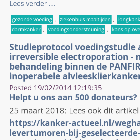
Lees verder ...
gezonde voeding
,
ziekenhuis maaltijden
,
longkank
darmkanker
,
voedingsondersteuning
,
kans op ove
Studieprotocol voedingstudie 
irreversible electroporation -
behandeling binnen de PANFIRE
inoperabele alvleesklierkanke
Posted 19/02/2014 12:19:35
Helpt u ons aan 500 donateurs?
25 maart 2018: Lees ook dit artike
https://kanker-actueel.nl/wegh
levertumoren-bij-geselecteerde