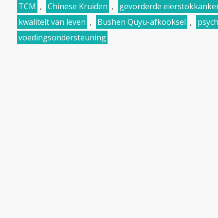
TCM
,
Chinese Kruiden
,
gevorderde eierstokkanke
kwaliteit van leven
,
Bushen Quyu-afkooksel
,
psych
voedingsondersteuning