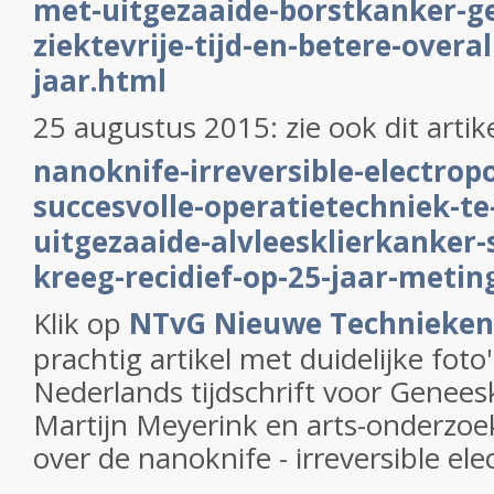
met-uitgezaaide-borstkanker-ge
ziektevrije-tijd-en-betere-overal
jaar.html
25 augustus 2015: zie ook dit artik
nanoknife-irreversible-electropo
succesvolle-operatietechniek-te-z
uitgezaaide-alvleesklierkanker-
kreeg-recidief-op-25-jaar-metin
Klik op
NTvG Nieuwe Technieken
prachtig artikel met duidelijke foto'
Nederlands tijdschrift voor Genees
Martijn Meyerink en arts-onderzoe
over de nanoknife - irreversible ele