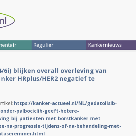
entair
Regulier
Kankernieuws
6i) blijken overall overleving van
nker HRplus/HER2 negatief te
rtikel:
https://kanker-actueel.nl/NL/gedatolisib-
onder-palbociclib-geeft-betere-
eving-bij-patienten-met-borstkanker-met-
pe-na-progressie-tijdens-of-na-behandeling-met-
ataseremmer.html