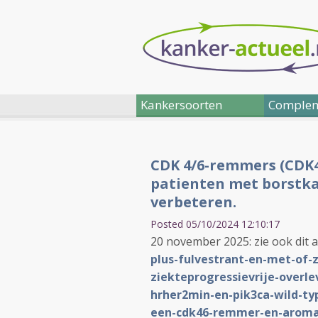
Kankersoorten
Complem
CDK 4/6-remmers (CDK4/
patienten met borstka
verbeteren.
Posted 05/10/2024 12:10:17
20 november 2025: zie ook dit a
plus-fulvestrant-en-met-of-z
ziekteprogressievrije-overl
hrher2min-en-pik3ca-wild-ty
een-cdk46-remmer-en-arom