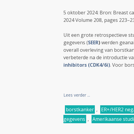
5 oktober 2024: Bron: Breast c
2024 Volume 208, pages 223–23
Uit een grote retrospectieve st
gegevens (
SEER
)
werden geanal
overall overleving van borstk
verbeterde na de introductie 
inhibitors (CDK4/6i)
. Voor bor
Lees verder ...
borstkanker
,
ER+/HER2 nega
gegevens
,
Amerikaanse stud