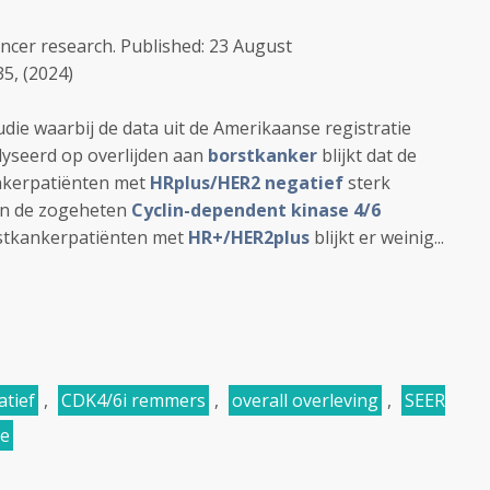
ancer research. Published: 23 August
5, (2024)
udie waarbij de data uit de Amerikaanse registratie
yseerd op overlijden aan
borstkanker
blijkt dat de
ankerpatiënten met
HRplus/HER2 negatief
sterk
van de zogeheten
Cyclin-dependent kinase 4/6
stkankerpatiënten met
HR+/HER2plus
blijkt er weinig...
tief
,
CDK4/6i remmers
,
overall overleving
,
SEER
ie