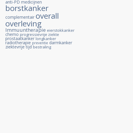
anti-PD medicijnen
borstkanker
overall
complementair
overleving
Immuuntherapie
eierstokkanker
chemo
progressievrije ziekte
prostaatkanker
longkanker
radiotherapie
darmkanker
preventie
ziektevrije tijd
bestraling