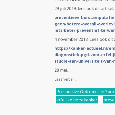
29 juli 2019: lees ook dit artikel:
preventieve-borstamputatie
geen-betere-overall-overlev
iets-beter-preventief-te-we
4 november 2018: Lees ook dit a
https://kanker-actueel.nl/e
diagnostiek-pgd-voor-erfelij
studie-aan-universiteit-van-
28 mei...
Lees verder ...
Prospective Outcomes in Spora
erfelijke borstkanker
,
preve