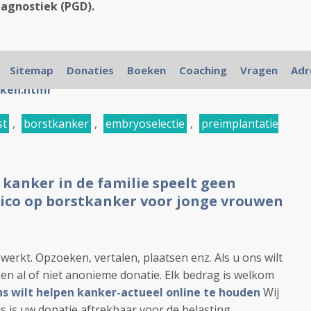
iagnostiek (PGD).
-bij-gezonde-vrouwen-met-brca-2-gen-geeft-
Sitemap
Donaties
Boeken
Coaching
Vragen
Adr
ing-bij-vrouwen-met-brca-1-blijkt-amputatie-wel-
rken.html
st
,
borstkanker
,
embryoselectie
,
preïmplantatie
n kanker in de familie speelt geen
isico op borstkanker voor jonge vrouwen
ewerkt. Opzoeken, vertalen, plaatsen enz. Als u ons wilt
en al of niet anonieme donatie. Elk bedrag is welkom
 ons wilt helpen kanker-actueel online te houden
Wij
s is uw donatie aftrekbaar voor de belasting.