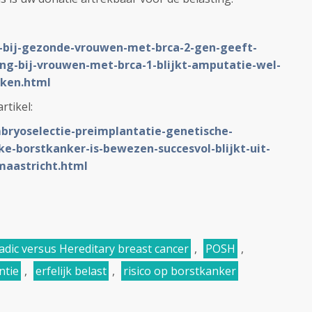
-bij-gezonde-vrouwen-met-brca-2-gen-geeft-
ing-bij-vrouwen-met-brca-1-blijkt-amputatie-wel-
rken.html
rtikel:
mbryoselectie-preimplantatie-genetische-
ke-borstkanker-is-bewezen-succesvol-blijkt-uit-
maastricht.html
dic versus Hereditary breast cancer
,
POSH
,
ntie
,
erfelijk belast
,
risico op borstkanker