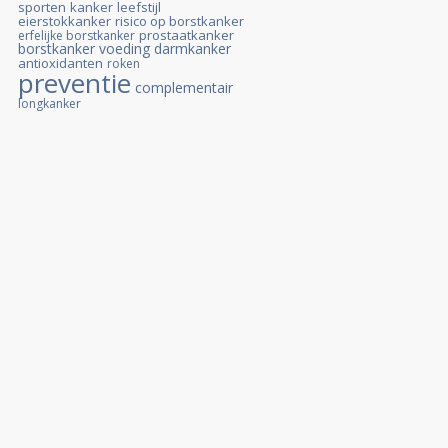
sporten
kanker
leefstijl
eierstokkanker
risico op borstkanker
prostaatkanker
erfelijke borstkanker
borstkanker
voeding
darmkanker
antioxidanten
roken
preventie
complementair
longkanker