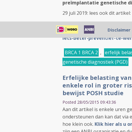
preïmplantatie genetische d
29 juli 2019: lees ook dit artikel:
preventieve-borstamputatie
Disclaimer
geen-betere-overall-overlev
iets-beter-preventief-te-we
BRCA 1 BRCA 2
,
erfelijk bela
genetische diagnostiek (PGD)
Erfelijke belasting va
enkele rol in groter r
bewijst POSH studie
Posted 28/05/2015 09:43:36
Aan dit artikel is enkele uren g
ondersteunen dan kan dat via e
hoe klein ook.
Klik hier als u
zijn een ANBI organisatie en du