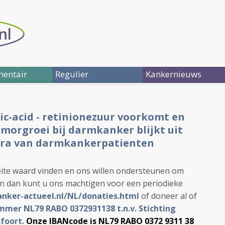
entair
Regulier
Kankernieuws
oic-acid - retinionezuur voorkomt en
morgroei bij darmkanker blijkt uit
lora van darmkankerpatienten
ite waard vinden en ons willen ondersteunen om
en dan kunt u ons machtigen voor een periodieke
anker-actueel.nl/NL/donaties.html
of doneer al of
mer NL79 RABO 0372931138 t.n.v. Stichting
foort.
Onze IBANcode is NL79 RABO 0372 9311 38