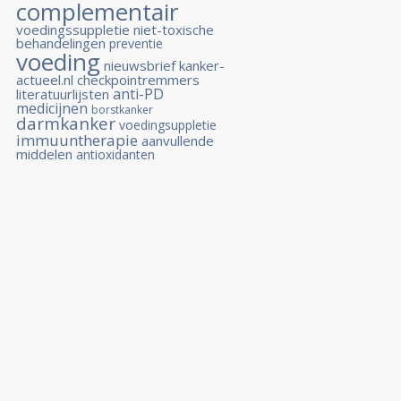
complementair
voedingssuppletie
niet-toxische
behandelingen
preventie
voeding
nieuwsbrief kanker-
actueel.nl
checkpointremmers
anti-PD
literatuurlijsten
medicijnen
borstkanker
darmkanker
voedingsuppletie
immuuntherapie
aanvullende
middelen
antioxidanten