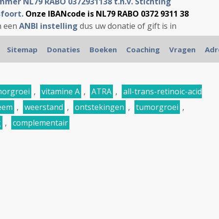
mer NL79 RABO 0372931138 t.n.v. Stichting
foort.
Onze IBANcode is NL79 RABO 0372 9311 38
jn een
ANBI instelling
dus uw donatie of gift is in
Sitemap
Donaties
Boeken
Coaching
Vragen
Adr
morgroei
,
vitamine A
,
ATRA
,
all-trans-retinoic-acid
eem
,
weerstand
,
ontstekingen
,
tumorgroei
,
g
,
complementair