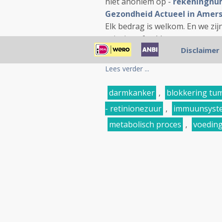
niet anoniem op -
rekeningnum
Gezondheid Actueel in Amers
Elk bedrag is welkom. En we zi
principe aftrekbaar voor...
Disclaimer
Lees verder ...
darmkanker
,
blokkering tu
- retinionezuur
,
immuunsyst
metabolisch proces
,
voedin