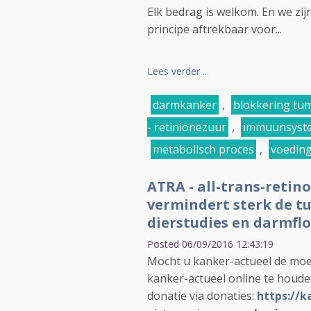
Elk bedrag is welkom. En we zi
principe aftrekbaar voor...
Lees verder ...
darmkanker
,
blokkering tu
- retinionezuur
,
immuunsyst
metabolisch proces
,
voedin
ATRA - all-trans-retin
vermindert sterk de tu
dierstudies en darmfl
Posted 06/09/2016 12:43:19
Mocht u kanker-actueel de moe
kanker-actueel online te houd
donatie via donaties:
https://k