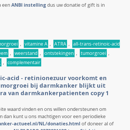
jn een
ANBI instelling
dus uw donatie of gift is in
morgroei
,
vitamine A
,
ATRA
,
all-trans-retinoic-acid
eem
,
weerstand
,
ontstekingen
,
tumorgroei
,
g
,
complementair
oic-acid - retinionezuur voorkomt en
morgroei bij darmkanker blijkt uit
ora van darmkankerpatienten copy 1
ite waard vinden en ons willen ondersteunen om
en dan kunt u ons machtigen voor een periodieke
anker-actueel.nl/NL/donaties.html
of doneer al of