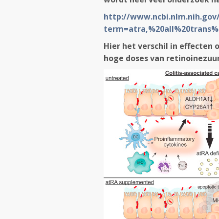
http://www.ncbi.nlm.nih.go
term=atra,%20all%20trans%2
Hier het verschil in effecten
hoge doses van retinoinezuu