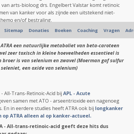
n
van arts-bioloog drs. Engelbert Valstar komt retinoic
ormen van kanker voor als zijnde een uitstekend niet-
 chemo en/of bestraling.
oog drs. E. Valstar onder een artikel over ATRA:
Sitemap
Donaties
Boeken
Coaching
Vragen
Adr
t ATRA een natuurlijke metaboliet van beta-caroteen
el zeer toxisch in kleine hoeveelheden essentieel is
n broer is van selenium en zwavel (Moerman gaf sulfur
seleniet, een oxide van selenium)
- All-Trans-Retinoic-Acid bij
APL - Acute
even samen met ATO - arseentrioxide een nagenoeg
 En in eerdere studies heeft ATRA ook bij
longkanker
h op ATRA alleen al op kanker-actueel.
- All-trans-retinoic-acid geeft deze hits dus
aar gedaan: