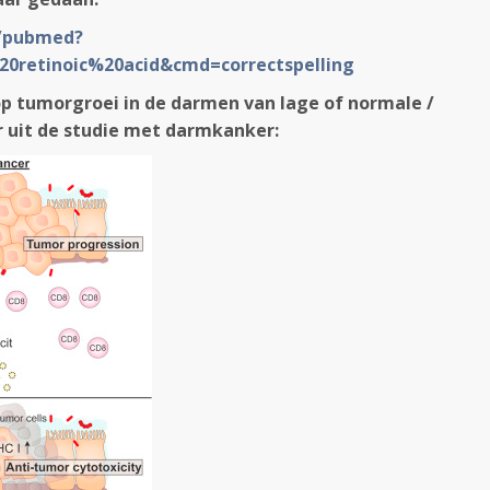
v/pubmed?
0retinoic%20acid&cmd=correctspelling
 op tumorgroei in de darmen van lage of normale /
r uit de studie met darmkanker: