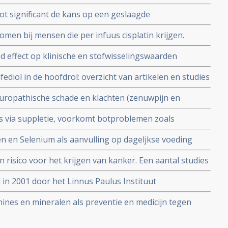
tkanker
ot significant de kans op een geslaagde
men bij mensen die per infuus cisplatin krijgen.
d effect op klinische en stofwisselingswaarden
iekte van Alzheimer
fediol in de hoofdrol: overzicht van artikelen en studies
uropathische schade en klachten (zenuwpijn en
 chemokuren met paclitaxel
als via suppletie, voorkomt botproblemen zoals
kan belangrijk zijn voor vrouwen met borstkanker die
en en Selenium als aanvulling op dageljkse voeding
r, aldus 7,5 jarige studie onder 13.000 mensen.
n risico voor het krijgen van kanker. Een aantal studies
r risico van te veel (rood) vlees eten
in 2001 door het Linnus Paulus Instituut
mines en mineralen als preventie en medicijn tegen
tudies en artikelen bij elkaar gezet