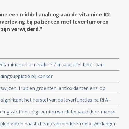
ne een middel analoog aan de vitamine K2
 overleving bij patiënten met levertumoren
zijn verwijderd."
itamines en mineralen? Zijn capsules beter dan
 van Alfytal schrijft hierover interessant artikel
edingsuppletie bij kanker
swijzen, fruit en groenten, antioxidanten enz. op
nvulling bij behandelngen van kanker: een overzicht
gnificant het herstel van de leverfuncties na RFA -
rimaire leverkanker
oedingsstoffen uit groenten wordt bepaald door manier
men is beter dan koken, rauw soms het beste
pplementen naast chemo verminderen de bijwerkingen