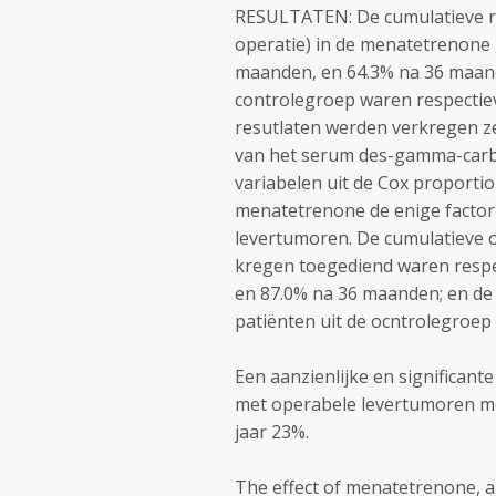
RESULTATEN: De cumulatieve reg
operatie) in de menatetrenone
maanden, en 64.3% na 36 maande
controlegroep waren respectieve
resutlaten werden verkregen ze
van het serum des-gamma-carb
variabelen uit de Cox proporti
menatetrenone de enige factor 
levertumoren. De cumulatieve o
kregen toegediend waren respe
en 87.0% na 36 maanden; en de 
patiënten uit de ocntrolegroep w
Een aanzienlijke en significant
met operabele levertumoren me
jaar 23%.
The effect of menatetrenone, a