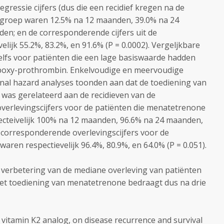
ressie cijfers (dus die een recidief kregen na de
 groep waren 12.5% na 12 maanden, 39.0% na 24
n; en de corresponderende cijfers uit de
lijk 55.2%, 83.2%, en 91.6% (P = 0.0002). Vergeljkbare
lfs voor patiënten die een lage basiswaarde hadden
oxy-prothrombin. Enkelvoudige en meervoudige
onal hazard analyses toonden aan dat de toediening van
was gerelateerd aan de recidieven van de
verlevingscijfers voor de patiënten die menatetrenone
cteivelijk 100% na 12 maanden, 96.6% na 24 maanden,
corresponderende overlevingscijfers voor de
aren respectievelijk 96.4%, 80.9%, en 64.0% (P = 0.051).
e verbetering van de mediane overleving van patiënten
t toediening van menatetrenone bedraagt dus na drie
 vitamin K2 analog, on disease recurrence and survival