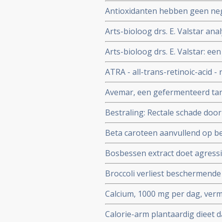
verbetert de effectiviteit van c
Antioxidanten hebben geen nega
grote meta-analyse van 93 ger
tegendeel: antioxidanten verbe
Arts-bioloog drs. E. Valstar an
bijwerkingen en verbeteren de e
Deel 1: De rol van fruit en groe
Arts-bioloog drs. E. Valstar: een
waaronder ook enkele publicatie
ATRA - all-trans-retinoic-acid 
tumorgroei bij darmkanker blijk
Avemar, een gefermenteerd tar
darmkankerpatienten
(dacarbazine) verlengt overlevi
Bestraling: Rectale schade door 
darmkankerpatienten met extra 
verminderd en sneller hersteld w
Beta caroteen aanvullend op best
procent meer 10 jaars- overlevi
Bosbessen extract doet agressi
gerandomiseerde studie
uit dierstudies
Broccoli verliest beschermende
Beter is broccoli korter koken
Calcium, 1000 mg per dag, vermi
oorzaken, met name vrouwen pro
Calorie-arm plantaardig dieet 
of via voeding