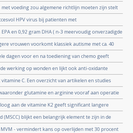
he behandeling voor KRAS gemuteerde kankercellen van
met voeding zou algemene richtlijn moeten zijn stelt
er darmkanker en alvleesklierkanker.
ngen University & Research en de Universiteit van
ccesvol HPV virus bij patienten met
uceert grootte tumoren en graad van
 EPA en 0,92 gram DHA ( n-3 meervoudig onverzadigde
s 91% van het HPV virus verdwenen in suppletiegroep
de behandelingsperiode verbetert significant de
ere vrouwen voorkomt klassiek autisme met ca. 40
et niet-klein-cellige longkanker (NSCLC)
le dagen voor en na toediening van chemo geeft
d en overgeven door de chemo. Aldus een dubbelblinde
de werking op wonden en lijkt ook anti-oxidante
e met 644 kankerpatienten
rnatief voor suiker
 vitamine C. Een overzicht van artikelen en studies
aaronder glutamine en arginine vooraf aan operatie
icant zorgt voor minder infecties en significant korter
og aan de vitamine K2 geeft significant langere
e weerstand
vertumoren welke succesvol operatief zijn verwijderd.
(MSCC) blijkt een belangrijk element te zijn in de
kanker via orthomoleculaire aanpak. Blijkt uit nieuwe
 MVM - vermindert kans op overlijden met 30 procent
 bewerkstelligen