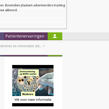
a
a
Startpagina
Nieuwsbrief
a
en. Bovendien plaatsen adverteerders tracking
rmee akkoord.
Alleen in de titels zoeken
Patiëntenervaringen
itamines en mineralen als…
>