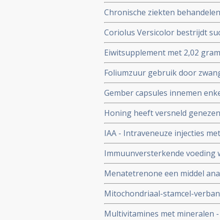
blijkt uitstekende niet-toxisc
Chronische ziekten behandelen 
spijsverteringskanker, waarond
ZonMw na onderzoek van Wageni
Coriolus Versicolor bestrijdt su
Groningen
baarmoederhalstumoren en red
Eiwitsupplement met 2,02 gram
kwaadaardigheid. Na 1 jaar wa
vetzuren (FA)) per dag tijdens 
Foliumzuur gebruik door zwang
levenskwaliteit bij patienten m
procent
Gember capsules innemen enke
beduidend minder misselijkhei
Honing heeft versneld genezen
gerandomiseerde fase III studi
werking te hebben en lijkt alte
IAA - Intraveneuze injecties met
Immuunversterkende voeding w
van spijsverteringskanker signif
Menatetrenone een middel analo
verblijf in ziekenhuis en beter
overleving bij patiënten met le
Mitochondriaal-stamcel-verband 
therapeutische benadering van 
Multivitamines met mineralen -
studie met protocol hoe dat te