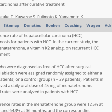
 carcinoma after curative treatment.
asutake T, Kawazoe S, Fujimoto K, Yamamoto K.
e, Saga Medical School, Saga, Japan.
Sitemap
Donaties
Boeken
Coaching
Vragen
Adr
ce rate of hepatocellular carcinoma (HCC)
sis for patients with HCC. In the current study, the
menatetrenone, a vitamin K2 analog, on recurrent HCC
tment.
ho were diagnosed as free of HCC after surgical
l ablation were assigned randomly assigned to either a
ients) or a control group (n = 29 patients). Patients in
ed a daily oral dose of 45 mg of menatetrenone.
 rates were analyzed in patients with HCC.
rence rates in the menatetrenone group were 12.5% at
, and 64.3% at 36 months; and the corresponding