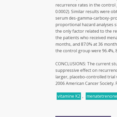
recurrence rates in the control
0.0002). Similar results were o
serum des-gamma-carboxy-proth
proportional hazard analyses 
the only factor related to the r
the patients who received men
months, and 87.0% at 36 months;
the control group were 96.4%, 80
CONCLUSIONS: The current stu
suppressive effect on recurrenc
larger, placebo-controlled trial 
2006 American Cancer Society. 
vitamine K2
,
menatetrenon