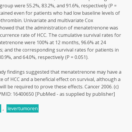
 group were 55.2%, 83.2%, and 91.6%, respectively (P =
btained even for patients who had low baseline levels of
rombin. Univariate and multivariate Cox
showed that the administration of menatetrenone was
ecurrence rate of HCC. The cumulative survival rates for
atetrenone were 100% at 12 months, 96.6% at 24
 and the corresponding survival rates for patients in
.9%, and 64.0%, respectively (P = 0.051).
dy findings suggested that menatetrenone may have a
e of HCC and a beneficial effect on survival, although a
will be required to prove these effects. Cancer 2006. (c)
PMID: 16400650 [PubMed - as supplied by publisher]
e
,
levertumoren