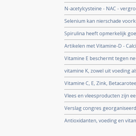
voor oudere vrouwen met bors
N-acetylcysteïne - NAC - vergro
levertransplantatie
Selenium kan nierschade voorko
Spirulina heeft opmerkelijk goe
(metabole parameters) bij de z
Artikelen met Vitamine-D - Calci
Vitamine E beschermt tegen ne
aantasting van de zenuwen)bij
vitamine K, zowel uit voeding 
botbreuken en osteoperose en 
Vitamine C, E, Zink, Betacarote
een hormoonkuur volgen.
voorkomt ontwikkelen van kanke
Vlees en vleesproducten zijn ee
en artikelen bij elkaar gezet ove
Verslag congres georganiseerd 
Antioxidanten, voeding en vita
kanker: een aantal belangrijke s