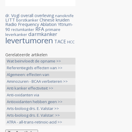
dr. Vogl
overall overleving
nanoknife
LITT
Chinese kruiden
borstkanker
Radio Frequency Ablation
Yttrium-
RFA
90
primaire
rectumkanker
darmkanker
leverkanker
levertumoren
TACE
HCC
Gerelateerde artikelen
Wat beïnvloedt de opname >>
Referentiegids effecten van >>
Algemeen: effecten van
voedingswijzen, >>
Aminozuren - BCAA verbeteren >>
Anti kanker effectiviteit >>
Anti-oxidanten via
voedingssupplementen >>
Antioxidanten hebben geen >>
Arts-bioloog drs. E. Valstar >>
Arts-bioloog drs. E. Valstar: >>
ATRA - all-trans-retinoic-acid >>