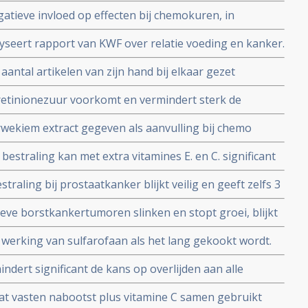
hemo en zorgt voor betere overall overleving blijkt uit
tieve invloed op effecten bij chemokuren, in
andomiseerde studies
teren de kwaliteit van leven door verminderde
alyseert rapport van KWF over relatie voeding en kanker.
ffectiviteit van de chemokuren aanzienlijk.
nte bij kanker.
 aantal artikelen van zijn hand bij elkaar gezet
s in kranten of tijdschriften
- retinionezuur voorkomt en vermindert sterk de
t uit dierstudies en darmflora van
wekiem extract gegeven als aanvulling bij chemo
ngstijd bij melanoompatienten en bij
bestraling kan met extra vitamines E. en C. significant
groot risico.
orden, blijkt uit studie met 20 patiënten.
raling bij prostaatkanker blijkt veilig en geeft zelfs 3
ngen, bljikt uit placebo gecontroleerde
eve borstkankertumoren slinken en stopt groei, blijkt
 werking van sulfarofaan als het lang gekookt wordt.
/stomen of nog beter rauw eten.
ndert significant de kans op overlijden aan alle
fiteren van calcium gebruik ofwel via extra suppletie
dat vasten nabootst plus vitamine C samen gebruikt