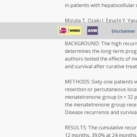
in patients with hepatocellular
Mizuta T, Ozaki I, Eguchi Y, Y
Department of Internal Medicin
Disclaimer
BACKGROUND: The high recurren
determines the long-term progno
authors tested the effects of 
and survival after curative trea
METHODS: Sixty-one patients w
resection or percutaneous loca
menatetrenone group (n = 32 pat
the menatetrenone group receiv
Disease recurrence and survival
RESULTS: The cumulative recur
12 months, 39.0% at 24 months