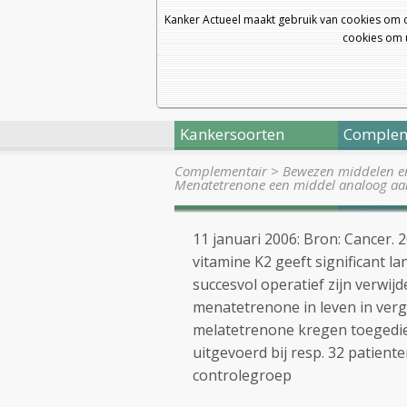
Kanker Actueel maakt gebruik van cookies om 
cookies om u
Kankersoorten
Complem
Complementair
>
Bewezen middelen en 
Menatetrenone een middel analoog aa
11 januari 2006: Bron: Cancer.
vitamine K2 geeft significant l
succesvol operatief zijn verwij
menatetrenone in leven in verg
melatetrenone kregen toegedie
uitgevoerd bij resp. 32 patient
controlegroep