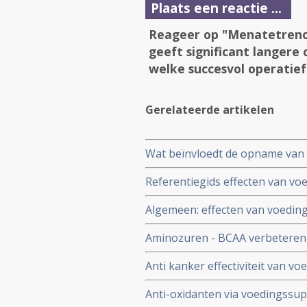
Plaats een reactie ...
Reageer op "Menatetreno
geeft significant langere
welke succesvol operatief 
Gerelateerde artikelen
Wat beïnvloedt de opname van v
tabletten? Alf Knutzen directeur
Referentiegids effecten van vo
Algemeen: effecten van voeding
voorkomen van kanker en als aa
Aminozuren - BCAA verbeteren si
Radio Frequency Ablation van p
Anti kanker effectiviteit van v
van bewaren en bereiding. Sto
Anti-oxidanten via voedingssu