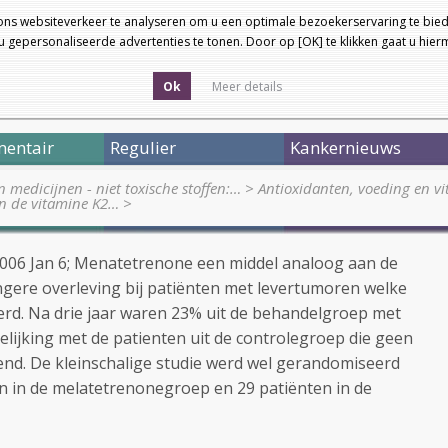
ons websiteverkeer te analyseren om u een optimale bezoekerservaring te bied
 gepersonaliseerde advertenties te tonen. Door op [OK] te klikken gaat u hie
Ok
Meer details
entair
Regulier
Kankernieuws
medicijnen - niet toxische stoffen:…
>
Antioxidanten, voeding en v
n de vitamine K2…
>
 2006 Jan 6; Menatetrenone een middel analoog aan de
angere overleving bij patiënten met levertumoren welke
derd. Na drie jaar waren 23% uit de behandelgroep met
elijking met de patienten uit de controlegroep die geen
nd. De kleinschalige studie werd wel gerandomiseerd
en in de melatetrenonegroep en 29 patiënten in de