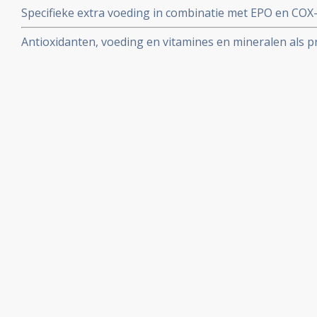
Specifieke extra voeding in combinatie met EPO en CO
immuunstimulerend effect en lijken levensverlengend t
significant het leven, betere energiebalans, vet toena
Antioxidanten, voeding en vitamines en mineralen als p
terminale sterk vermagerde kankerpatiënten
kanker: een aantal belangrijke studies en artikelen bij 