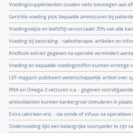
Voedingssupplementen zouden niets toevoegen aan effe
zijn bij kanker
Studie analyse van 14 studies suggereert zelfs dat de 
Gerichte voeding plus bepaalde aminozuren bij patien
verkort. Maar er is bewust gemanipuleerd met deze st
voor significant minder complicaties en zelfs voor mind
Voedingswijze en leefsftijl veroorzaakt 35% van alle ka
sterfte na operatie van spijsverteringskankersoorte
verandering van voedingswijze en leefstijl zou wereldwi
Voeding bij bestraling - radiotherapie: artikelen en in
kanker voorkomen
en ondersteunende werking van voeding, voedingsstoff
Knoflook extract gegeven na operatie vermindert aant
radiotherapie - bestraling bij kanker.
darmpoliepen
Voeding en bepaalde voedingstoffen kunnen ernstige 
mensen die kanker hebben overleefd
LEF-magazin publiceert wetenschappelijk artikel over s
voedingsstoffen, o.a. groene thee, resveratrol, 13C/DIM 
RNA en Omega-3 vetzuren o.a. - gegeven voorafgaande
nieuwe beloftes voor preventie en behandeling van ka
kankerpatiënt gedurende slechts vijf dagen bespaart 15
antioxidanten kunnen kankergroei stimuleren in plaats
van het beoogde patiëntenbudget in vergelijking met p
Nobelprijswinnaar prof. dr. Jim Watson in een lezing
Extra calorieën enz. - via sonde of infuus na operatieve
geeft geen enkel positief effect in vergelijking met no
Ondervoeding lijkt een belangrijke voorspeller te zijn va
kankerpatiënten. Omega-3 polyunsaturated vetzuren ha