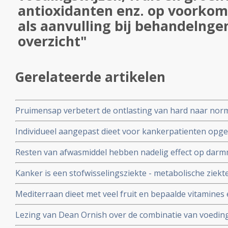
antioxidanten enz. op voorko
als aanvulling bij behandelnge
overzicht"
Gerelateerde artikelen
Pruimensap verbetert de ontlasting van hard naar norm
van constipatie zonder buikpijn en kan daarom worden 
Individueel aangepast dieet voor kankerpatienten opg
en veilige natuurlijke voedingsbehandeling voor chronis
veel minder sterfgevallen (36 vs 50) binnen half jaar in
Resten van afwasmiddel hebben nadelig effect op dar
ziekenhuiseten
Kanker is een stofwisselingsziekte - metabolische ziekte
dieet en voedingssuppletie o.a. 6-Diazo-5-oxo-L-norleu
Mediterraan dieet met veel fruit en bepaalde vitamine
zou zijn aldus prof. dr. Thomas Seyfried.
voor ca. 35% beter glaucoom in vergelijking met standa
Lezing van Dean Ornish over de combinatie van voeding
intimiteit die leidt tot een betere gezondheid en wellic