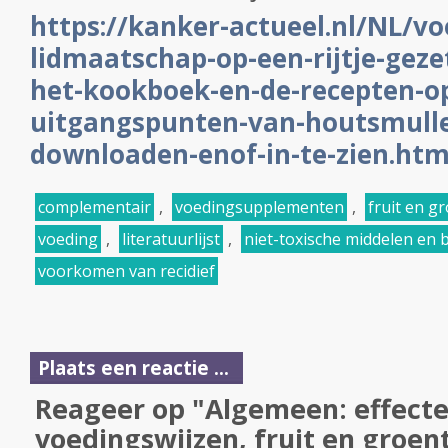
https://kanker-actueel.nl/NL/vo
lidmaatschap-op-een-rijtje-gezet
het-kookboek-en-de-recepten-op
uitgangspunten-van-houtsmulle
downloaden-enof-in-te-zien.htm
complementair
,
voedingsupplementen
,
fruit en g
voeding
,
literatuurlijst
,
niet-toxische middelen en
voorkomen van recidief
Plaats een reactie ...
Reageer op "Algemeen: effect
voedingswijzen, fruit en groen