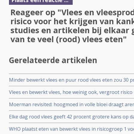
Reageer op "Vlees en vleesprod
risico voor het krijgen van kan
studies en artikelen bij elkaar 
van te veel (rood) vlees eten"
Gerelateerde artikelen
Minder bewerkt vlees en puur rood vlees eten zou 30 p
diabetes type 2, hart- en vaatziekten, darmkanker en st
Vlees en bewerkt vlees, hoe weinig ook, vergroot risico
veroorzaken
volkoren producten vermindert juist het risico op darmk
Moerman revisited: hoogmoed in volle bloei draagt aren 
bevolkingsonderzoek
bioloog drs. Engelbert Valstar legt de hypocrisie van he
Elke dag rood vlees geeft 42 procent grotere kans op 
analyse over voeding bij kanker
geen vlees eten blijkt uit groot bevolkingsonderzoek i
WHO plaatst eten van bewerkt vlees in risicogroep 1 vo