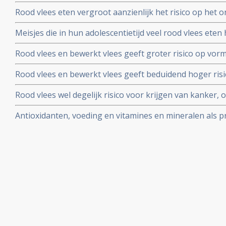
rood vlees zelf in categorie 2 op basis van grote review
Rood vlees eten vergroot aanzienlijk het risico op het 
zwangerschapsdiabetes mellitus (GDM). Noten, peulvruc
Meisjes die in hun adolescentietijd veel rood vlees eten
het risico op GDM)
vergroot risico op het krijgen van borstkanker voor de
Rood vlees en bewerkt vlees geeft groter risico op vorm
langjarige studie onder 40.000 verpleegsters.
groot bevolkingsonderzoek
Rood vlees en bewerkt vlees geeft beduidend hoger risi
aantal nieuwe studies. Een gezonde leefstijl en gevari
Rood vlees wel degelijk risico voor krijgen van kanker,
voorkomen
woorden van Voorlichtingsbureau voor Vlees en het KWF
Antioxidanten, voeding en vitamines en mineralen als p
uit studieanalyse en weerwoord van arts- bioloog drs. E. 
kanker: een aantal belangrijke studies en artikelen bij 