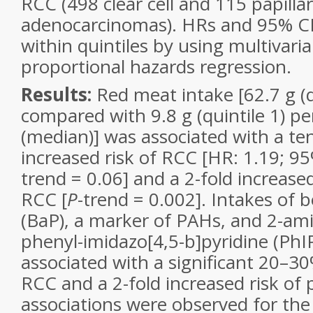
RCC (498 clear cell and 115 papilla
adenocarcinomas). HRs and 95% CI
within quintiles by using multivari
proportional hazards regression.
Results:
Red meat intake [62.7 g (q
compared with 9.8 g (quintile 1) pe
(median)] was associated with a t
increased risk of RCC [HR: 1.19; 95
trend = 0.06] and a 2-fold increased
RCC [
P
-trend = 0.002]. Intakes of 
(BaP), a marker of PAHs, and 2-am
phenyl-imidazo[4,5-b]pyridine (PhI
associated with a significant 20–30
RCC and a 2-fold increased risk of 
associations were observed for the 