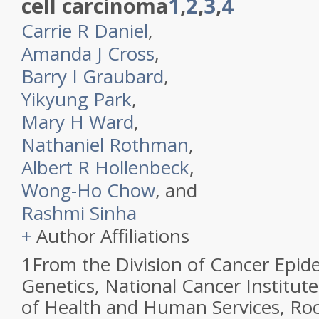
cell carcinoma
1
,
2
,
3
,
4
Carrie R Daniel
,
Amanda J Cross
,
Barry I Graubard
,
Yikyung Park
,
Mary H Ward
,
Nathaniel Rothman
,
Albert R Hollenbeck
,
Wong-Ho Chow
, and
Rashmi Sinha
+
Author Affiliations
1
From the Division of Cancer Epid
Genetics, National Cancer Institu
of Health and Human Services, Roc