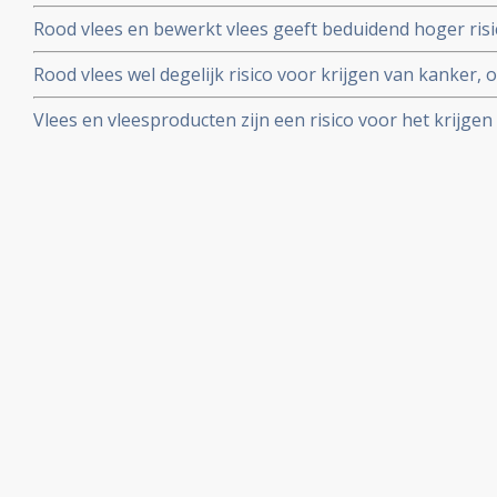
groot bevolkingsonderzoek
Rood vlees en bewerkt vlees geeft beduidend hoger risi
aantal nieuwe studies. Een gezonde leefstijl en gevari
Rood vlees wel degelijk risico voor krijgen van kanker,
voorkomen
woorden van Voorlichtingsbureau voor Vlees en het KWF
Vlees en vleesproducten zijn een risico voor het krijgen
uit studieanalyse en weerwoord van arts- bioloog drs. E. 
en artikelen bij elkaar gezet over risico van te veel (roo