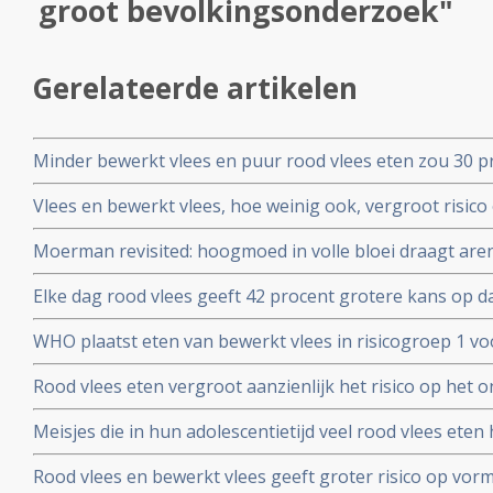
groot bevolkingsonderzoek"
Gerelateerde artikelen
Minder bewerkt vlees en puur rood vlees eten zou 30 p
diabetes type 2, hart- en vaatziekten, darmkanker en st
Vlees en bewerkt vlees, hoe weinig ook, vergroot risico
veroorzaken
volkoren producten vermindert juist het risico op darmk
Moerman revisited: hoogmoed in volle bloei draagt aren 
bevolkingsonderzoek
bioloog drs. Engelbert Valstar legt de hypocrisie van he
Elke dag rood vlees geeft 42 procent grotere kans op 
analyse over voeding bij kanker
geen vlees eten blijkt uit groot bevolkingsonderzoek i
WHO plaatst eten van bewerkt vlees in risicogroep 1 vo
rood vlees zelf in categorie 2 op basis van grote review
Rood vlees eten vergroot aanzienlijk het risico op het 
zwangerschapsdiabetes mellitus (GDM). Noten, peulvruc
Meisjes die in hun adolescentietijd veel rood vlees eten
het risico op GDM)
vergroot risico op het krijgen van borstkanker voor de
Rood vlees en bewerkt vlees geeft groter risico op vorm
langjarige studie onder 40.000 verpleegsters.