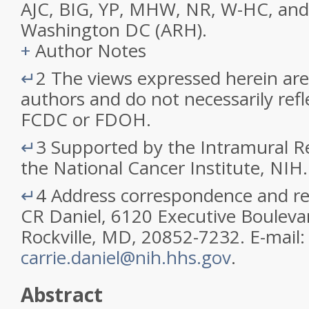
AJC, BIG, YP, MHW, NR, W-HC, and
Washington DC (ARH).
+
Author Notes
↵
2
The views expressed herein are 
authors and do not necessarily refl
FCDC or FDOH.
↵
3
Supported by the Intramural R
the National Cancer Institute, NIH.
↵
4
Address correspondence and rep
CR Daniel, 6120 Executive Boulevar
Rockville, MD, 20852-7232. E-mail:
carrie.daniel@nih.hhs.gov
.
Abstract