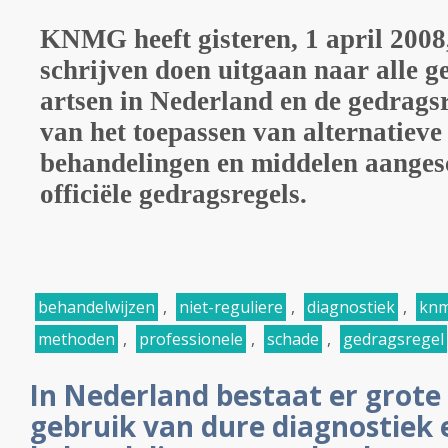
KNMG heeft gisteren, 1 april 2008,
schrijven doen uitgaan naar alle g
artsen in Nederland en de gedragsr
van het toepassen van alternatiev
behandelingen en middelen aangesc
officiële gedragsregels.
behandelwijzen
,
niet-reguliere
,
diagnostiek
,
kn
methoden
,
professionele
,
schade
,
gedragsregel
In Nederland bestaat er grote 
gebruik van dure diagnostiek 