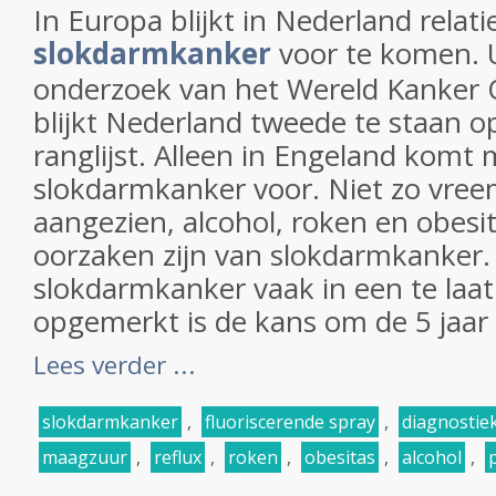
In Europa blijkt in Nederland relati
slokdarmkanker
voor te komen. U
onderzoek van het Wereld Kanker
blijkt Nederland tweede te staan 
ranglijst. Alleen in Engeland komt
slokdarmkanker voor. Niet zo vre
aangezien, alcohol, roken en obesit
oorzaken zijn van slokdarmkanker
slokdarmkanker vaak in een te laa
opgemerkt is de kans om de 5 jaar t
Lees verder ...
slokdarmkanker
,
fluoriscerende spray
,
diagnostie
maagzuur
,
reflux
,
roken
,
obesitas
,
alcohol
,