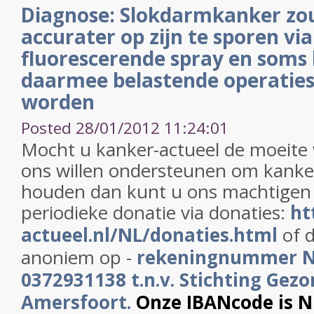
Diagnose: Slokdarmkanker zou
accurater op zijn te sporen vi
fluorescerende spray en soms
daarmee belastende operatie
worden
Posted 28/01/2012 11:24:01
Mocht u kanker-actueel de moeite
ons willen ondersteunen om kanker
houden dan kunt u ons machtigen
periodieke donatie via donaties:
ht
actueel.nl/NL/donaties.html
of d
anoniem op -
rekeningnummer 
0372931138 t.n.v. Stichting Gezo
Amersfoort.
Onze IBANcode is 