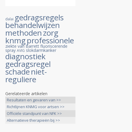
gedragsregels
dalai
behandelwijzen
methoden
zorg
knmg
professionele
ziekte van Barrett
fluoriscerende
spray
slokdarmkanker
AVIG
diagnostiek
gedragsregel
schade
niet-
reguliere
Gerelateerde artikelen
Resultaten en gevaren van >>
Richtlijnen KNMG voor artsen >>
Officiële standpunt van NFK >>
Alternatieve therapieën bij >>