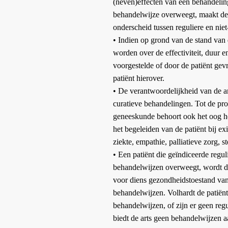
(neven)effecten van een behandeling
behandelwijze overweegt, maakt de a
onderscheid tussen reguliere en nie
•
Indien op grond van de stand van
worden over de effectiviteit, duur e
voorgestelde of door de patiënt gev
patiënt hierover.
•
De verantwoordelijkheid van de art
curatieve behandelingen. Tot de pro
geneeskunde behoort ook het oog he
het begeleiden van de patiënt bij e
ziekte, empathie, palliatieve zorg, 
•
Een patiënt die geïndiceerde regul
behandelwijzen overweegt, wordt d
voor diens gezondheidstoestand van h
behandelwijzen. Volhardt de patiënt
behandelwijzen, of zijn er geen reg
biedt de arts geen behandelwijzen 