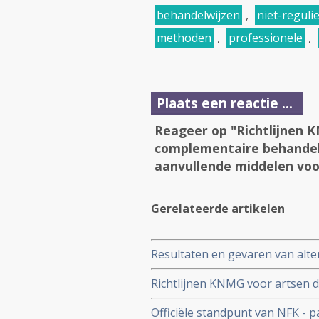
behandelwijzen
,
niet-reguli
methoden
,
professionele
,
Plaats een reactie ...
Reageer op "Richtlijnen 
complementaire behandeli
aanvullende middelen voor
Gerelateerde artikelen
Resultaten en gevaren van alte
actueel daar tegenaan?
Richtlijnen KNMG voor artsen 
uitvoeren en alternatieve en a
Officiële standpunt van NFK - p