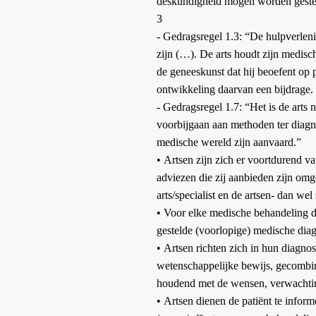
deskundigheid mogen worden geste
3
- Gedragsregel 1.3: “De hulpverleni
zijn (…). De arts houdt zijn medisc
de geneeskunst dat hij beoefent op 
ontwikkeling daarvan een bijdrage. 
- Gedragsregel 1.7: “Het is de arts 
voorbijgaan aan methoden ter diagn
medische wereld zijn aanvaard.”
•
Artsen zijn zich er voortdurend v
adviezen die zij aanbieden zijn omg
arts/specialist en de artsen- dan wel s
•
Voor elke medische behandeling di
gestelde (voorlopige) medische diag
•
Artsen richten zich in hun diagnos
wetenschappelijke bewijs, gecombin
houdend met de wensen, verwachtin
•
Artsen dienen de patiënt te informe