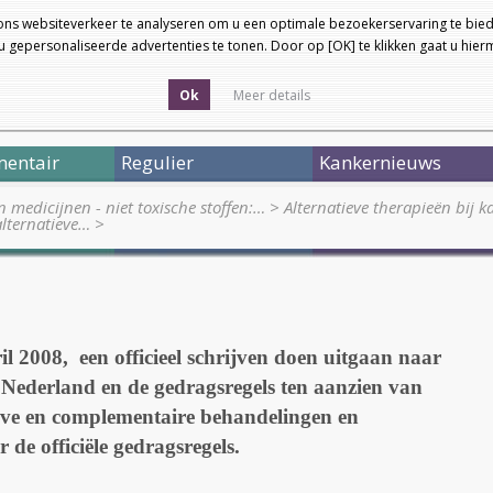
ons websiteverkeer te analyseren om u een optimale bezoekerservaring te bied
 gepersonaliseerde advertenties te tonen. Door op [OK] te klikken gaat u hie
Ok
Meer details
entair
Regulier
Kankernieuws
medicijnen - niet toxische stoffen:…
>
Alternatieve therapieën bij
alternatieve…
>
l 2008, een officieel schrijven doen uitgaan naar
in Nederland en de gedragsregels ten aanzien van
ieve en complementaire behandelingen en
 de officiële gedragsregels.