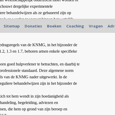
houwt dergelijke experimentele
iere behandelwijzen als ze gebaseerd zijn op
a’s en worden toegepast binnen het wettelijk
tgangspunten van medisch wetenschappelijk
Sitemap
Donaties
Boeken
Coaching
Vragen
Adr
gedragsregels van de KNMG, in het bijzonder de
2, 1.3 en 1.7, behoren artsen enkele specifieke
en goed hulpverlener te betrachten, en daarbij te
professionele standaard. Deze algemene norm
els van de KNMG nader uitgewerkt. In de
eguliere behandelwijzen zijn in het bijzonder de
zich tot hem wendt in zijn hoedanigheid als
ehandeling, begeleiding, adviezen en
sen, die hem op grond van zijn beroep en