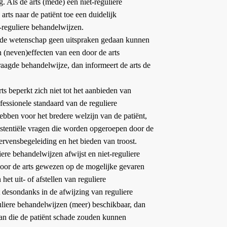
. Als de arts (mede) een niet-reguliere
rts naar de patiënt toe een duidelijk
t-reguliere behandelwijzen.
 de wetenschap geen uitspraken gedaan kunnen
n (neven)effecten van een door de arts
raagde behandelwijze, dan informeert de arts de
s beperkt zich niet tot het aanbieden van
fessionele standaard van de reguliere
bben voor het bredere welzijn van de patiënt,
xistentiële vragen die worden opgeroepen door de
stervensbegeleiding en het bieden van troost.
iere behandelwijzen afwijst en niet-reguliere
oor de arts gewezen op de mogelijke gevaren
et uit- of afstellen van reguliere
 desondanks in de afwijzing van reguliere
uliere behandelwijzen (meer) beschikbaar, dan
aan die de patiënt schade zouden kunnen