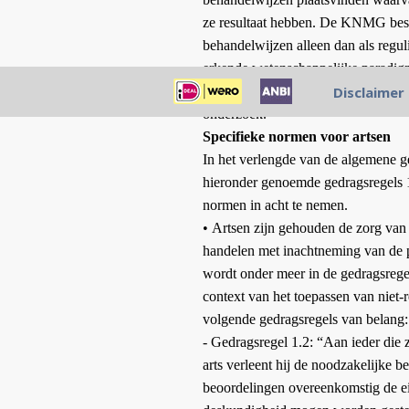
ze resultaat hebben. De KNMG besc
behandelwijzen alleen dan als regul
erkende wetenschappelijke paradigm
toetsingskader en de normen en ui
Disclaimer
onderzoek.
Specifieke normen voor artsen
In het verlengde van de algemene 
hieronder genoemde gedragsregels 1.
normen in acht te nemen.
•
Artsen zijn gehouden de zorg van e
handelen met inachtneming van de 
wordt onder meer in de gedragsreg
context van het toepassen van niet-r
volgende gedragsregels van belang:
- Gedragsregel 1.2: “Aan ieder die 
arts verleent hij de noodzakelijke b
beoordelingen overeenkomstig de ei