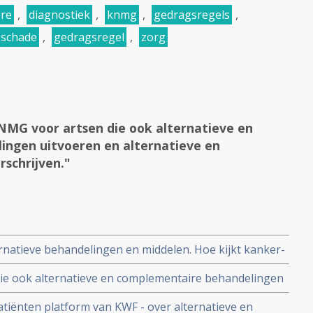
ere
,
diagnostiek
,
knmg
,
gedragsregels
,
schade
,
gedragsregel
,
zorg
KNMG voor artsen die ook alternatieve en
ngen uitvoeren en alternatieve en
schrijven."
rnatieve behandelingen en middelen. Hoe kijkt kanker-
die ook alternatieve en complementaire behandelingen
anvullende middelen voorschrijven.
atiënten platform van KWF - over alternatieve en