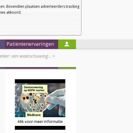
a
a
Startpagina
Nieuwsbrief
a
en. Bovendien plaatsen adverteerders tracking
rmee akkoord.
Alleen in de titels zoeken
Patiëntenervaringen
 kanker: een waarschuwing…
>