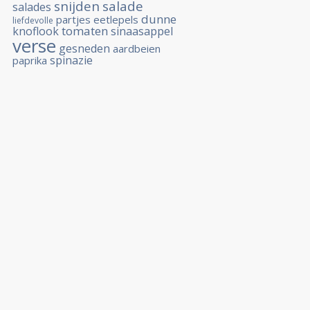
snijden
salade
salades
dunne
partjes
eetlepels
liefdevolle
tomaten
knoflook
sinaasappel
verse
gesneden
aardbeien
spinazie
paprika