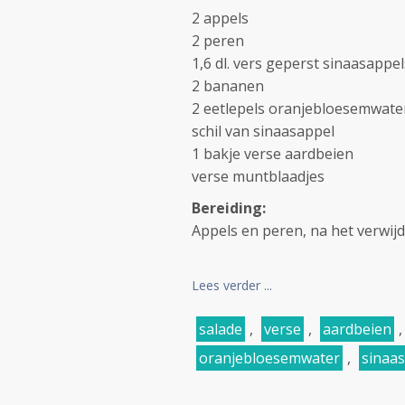
2 appels
2 peren
1,6 dl. vers geperst sinaasappe
2 bananen
2 eetlepels oranjebloesemwate
schil van sinaasappel
1 bakje verse aardbeien
verse muntblaadjes
Bereiding:
Appels en peren, na het verwijde
Lees verder ...
salade
,
verse
,
aardbeien
oranjebloesemwater
,
sinaa