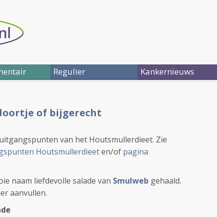
entair
Regulier
Kankernieuws
doortje of bijgerecht
 uitgangspunten van het Houtsmullerdieet. Zie
gspunten Houtsmullerdieet
en/of
pagina
ie naam liefdevolle salade van
Smulweb
gehaald.
der aanvullen.
ade