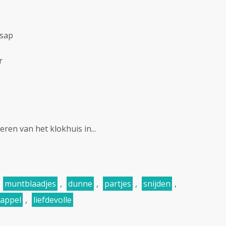
lsap
r
ren van het klokhuis in...
,
muntblaadjes
,
dunne
,
partjes
,
snijden
,
sappel
,
liefdevolle