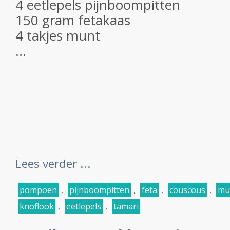
4 eetlepels pijnboompitten
150 gram fetakaas
4 takjes munt
...
Lees verder ...
pompoen
,
pijnboompitten
,
feta
,
couscous
,
mu
knoflook
,
eetlepels
,
tamari