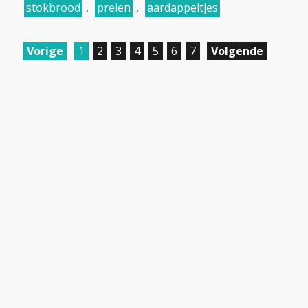
stokbrood
,
preien
,
aardappeltjes
Vorige
1
2
3
4
5
6
7
Volgende