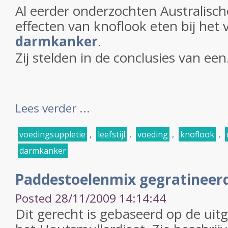
Al eerder onderzochten Australisc
effecten van knoflook eten bij he
darmkanker
.
Zij stelden in de conclusies van een.
Lees verder ...
voedingsuppletie
,
leefstijl
,
voeding
,
knoflook
,
darmkanker
Paddestoelenmix gegratineerd
Posted 28/11/2009 14:14:44
Dit gerecht is gebaseerd op de ui