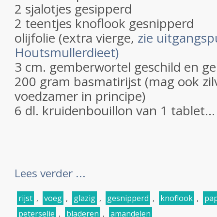
2 sjalotjes gesipperd
2 teentjes knoflook gesnipperd
olijfolie (extra vierge,
zie uitgangs
Houtsmullerdieet)
3 cm. gemberwortel geschild en ge
200 gram basmatirijst (mag ook zilver
voedzamer in principe)
6 dl. kruidenbouillon van 1 tablet...
Lees verder ...
rijst
,
voeg
,
glazig
,
gesnipperd
,
knoflook
,
pap
peterselie
,
bladeren
,
amandelen