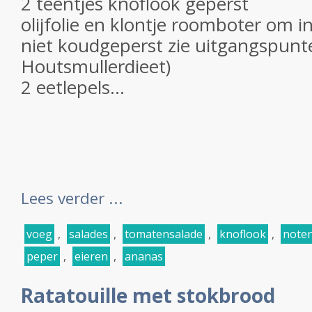
2 teentjes knoflook geperst
olijfolie en klontje roomboter om in
niet koudgeperst zie uitgangspunt
Houtsmullerdieet)
2 eetlepels...
Lees verder ...
voeg
,
salades
,
tomatensalade
,
knoflook
,
note
peper
,
eieren
,
ananas
Ratatouille met stokbrood