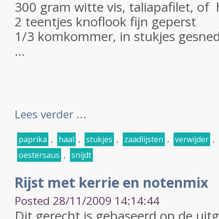
300 gram witte vis, taliapafilet, of h
2 teentjes knoflook fijn geperst
1/3 komkommer, in stukjes gesne
...
Lees verder ...
paprika
,
haal
,
stukjes
,
zaadlijsten
,
verwijder
,
oestersaus
,
snijdt
Rijst met kerrie en notenmix
Posted 28/11/2009 14:14:44
Dit gerecht is gebaseerd op de ui