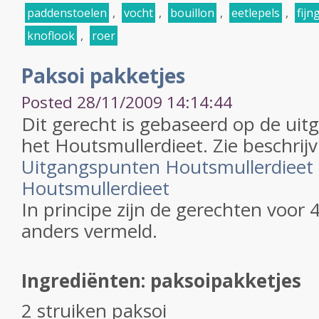
paddenstoelen
,
vocht
,
bouillon
,
eetlepels
,
fijn
knoflook
,
roer
Paksoi pakketjes
Posted 28/11/2009 14:14:44
Dit gerecht is gebaseerd op de ui
het Houtsmullerdieet. Zie beschrijv
Uitgangspunten Houtsmullerdieet
Houtsmullerdieet
In principe zijn de gerechten voor 
anders vermeld.
Ingrediënten: paksoipakketjes
2 struiken paksoi