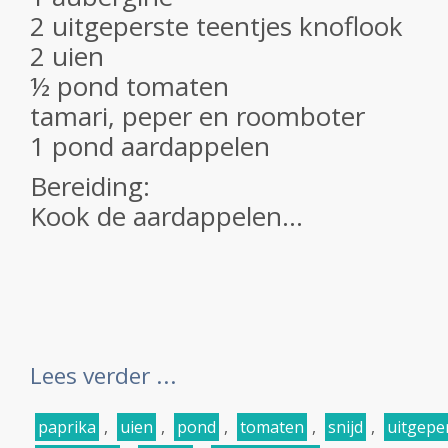
2 uitgeperste teentjes knoflook
2 uien
½ pond tomaten
tamari, peper en roomboter
1 pond aardappelen
Bereiding:
Kook de aardappelen...
Lees verder ...
paprika
,
uien
,
pond
,
tomaten
,
snijd
,
uitgepe