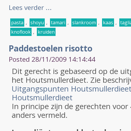
Lees verder ...
pasta
,
shoyu
,
tamari
,
slankroom
,
kaas
,
tagli
knoflook
,
kruiden
Paddestoelen risotto
Posted 28/11/2009 14:14:44
Dit gerecht is gebaseerd op de u
het Houtsmullerdieet. Zie beschrij
Uitgangspunten Houtsmullerdiee
Houtsmullerdieet
In principe zijn de gerechten voor
anders vermeld.