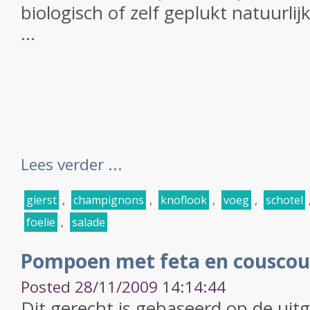
biologisch of zelf geplukt natuurlijk
...
Lees verder ...
gierst
,
champignons
,
knoflook
,
voeg
,
schotel
foelie
,
salade
Pompoen met feta en couscou
Posted 28/11/2009 14:14:44
Dit gerecht is gebaseerd op de ui