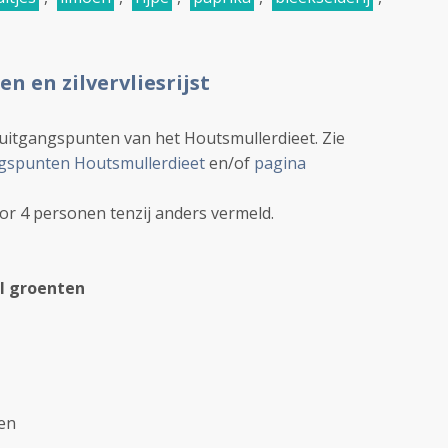
n en zilvervliesrijst
 uitgangspunten van het Houtsmullerdieet. Zie
gspunten Houtsmullerdieet
en/of
pagina
oor 4 personen tenzij anders vermeld.
l groenten
een