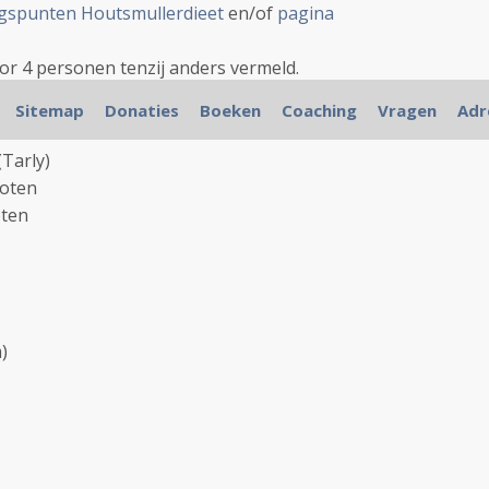
gspunten Houtsmullerdieet
en/of
pagina
oor 4 personen tenzij anders vermeld.
kookte tarwe) met roergebakken groenten en
Sitemap
Donaties
Boeken
Coaching
Vragen
Adr
Tarly)
noten
ten
)