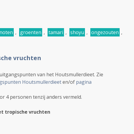
noten
,
groenten
,
tamari
,
shoyu
,
ongezouten
,
sche vruchten
 uitgangspunten van het Houtsmullerdieet. Zie
gspunten Houtsmullerdieet
en/of
pagina
oor 4 personen tenzij anders vermeld.
et tropische vruchten