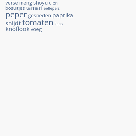
shoyu
verse
meng
uien
tamari
bosuitjes
eetlepels
peper
paprika
gesneden
tomaten
snijdt
kaas
knoflook
voeg