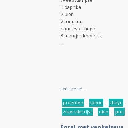
twee stuks prei
1 paprika
2 uien
2 tomaten
handjevol taugè
3 teentjes knoflook
...
Lees verder ...
groenten
,
tahoe
,
shoyu
,
zilvervliesrijst
,
uien
,
prei
Forel met venkelsaus