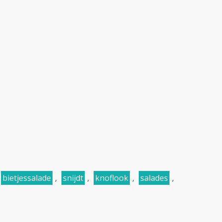
bietjessalade
,
snijdt
,
knoflook
,
salades
,