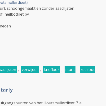
utsmullerdieet)
leur), schoongemaakt en zonder zaadlijsten
of heilbotfilet bv.
sneden
aadlijsten
,
verwijder
,
knoflook
,
munt
,
zeezout
,
tarly
 uitgangspunten van het Houtsmullerdieet. Zie