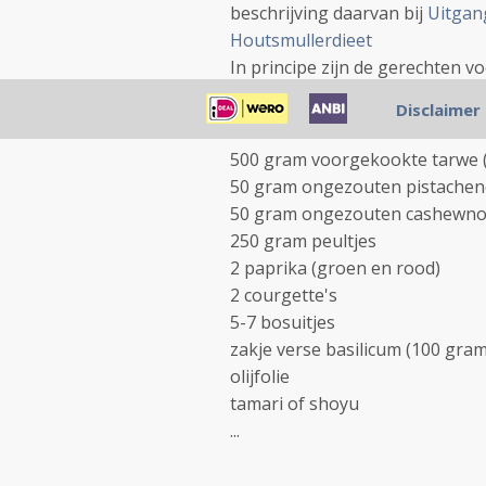
beschrijving daarvan bij
Uitgan
Houtsmullerdieet
In principe zijn de gerechten v
Ingrediënten Tarly (voorge
Disclaimer
noten:
500 gram voorgekookte tarwe (
50 gram ongezouten pistache
50 gram ongezouten cashewno
250 gram peultjes
2 paprika (groen en rood)
2 courgette's
5-7 bosuitjes
zakje verse basilicum (100 gram
olijfolie
tamari of shoyu
...