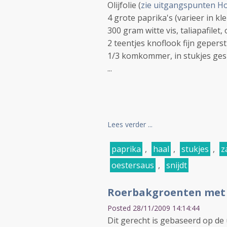
Olijfolie (
zie uitgangspunten Ho
4 grote paprika's (varieer in k
300 gram witte vis, taliapafilet, 
2 teentjes knoflook fijn geperst
1/3 komkommer, in stukjes ge
...
Lees verder ...
paprika
,
haal
,
stukjes
,
z
oestersaus
,
snijdt
Roerbakgroenten met 
Posted 28/11/2009 14:14:44
Dit gerecht is gebaseerd op de