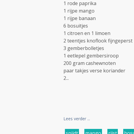
1 rode paprika
1 rijpe mango
1 rijpe banaan
6 bosuitjes
1 citroen en 1 limoen
2 teentjes knoflook fijngeperst
3 gemberbolletjes
1 eetlepel gembersiroop
200 gram cashewnoten
paar takjes verse koriander
2...
Lees verder ...
snijdt
,
mango
,
rijst
,
bosu