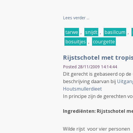
Lees verder ...
tarwe
,
snijdt
,
basilicum
,
bosuitjes
,
courgette
Rijstschotel met tropi
Posted 28/11/2009 14:14:44
Dit gerecht is gebaseerd op de
beschrijving daarvan bij
Uitgan
Houtsmullerdieet
In principe zijn de gerechten v
Ingrediënten: Rijstschotel m
Wilde rijst voor vier personen