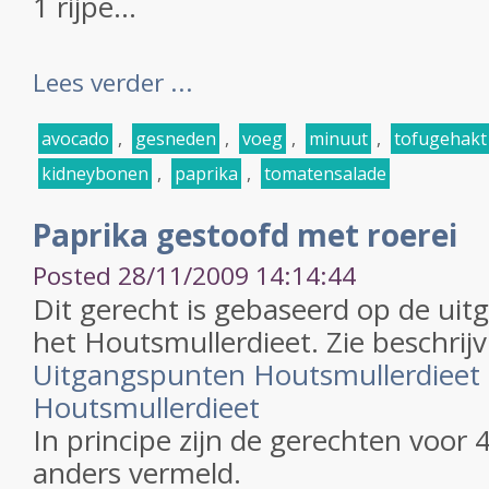
1 rijpe...
Lees verder ...
avocado
,
gesneden
,
voeg
,
minuut
,
tofugehakt
kidneybonen
,
paprika
,
tomatensalade
Paprika gestoofd met roerei
Posted 28/11/2009 14:14:44
Dit gerecht is gebaseerd op de ui
het Houtsmullerdieet. Zie beschrijv
Uitgangspunten Houtsmullerdieet
Houtsmullerdieet
In principe zijn de gerechten voor 
anders vermeld.