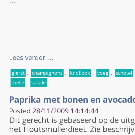
...
Lees verder ...
gierst
,
champignons
,
knoflook
,
voeg
,
schotel
foelie
,
salade
Paprika met bonen en avocad
Posted 28/11/2009 14:14:44
Dit gerecht is gebaseerd op de ui
het Houtsmullerdieet. Zie beschrijv