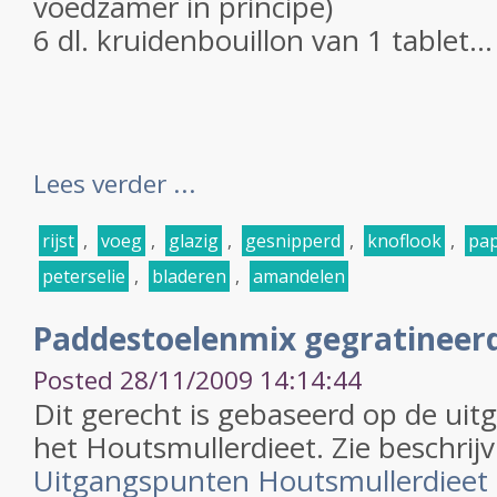
voedzamer in principe)
6 dl. kruidenbouillon van 1 tablet...
Lees verder ...
rijst
,
voeg
,
glazig
,
gesnipperd
,
knoflook
,
pap
peterselie
,
bladeren
,
amandelen
Paddestoelenmix gegratineerd
Posted 28/11/2009 14:14:44
Dit gerecht is gebaseerd op de ui
het Houtsmullerdieet. Zie beschrijv
Uitgangspunten Houtsmullerdieet