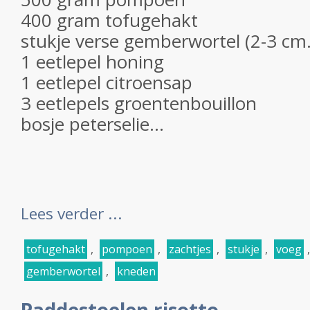
400 gram tofugehakt
stukje verse gemberwortel (2-3 cm.
1 eetlepel honing
1 eetlepel citroensap
3 eetlepels groentenbouillon
bosje peterselie...
Lees verder ...
tofugehakt
,
pompoen
,
zachtjes
,
stukje
,
voeg
gemberwortel
,
kneden