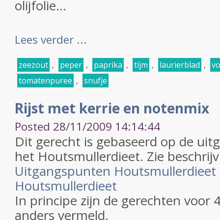
olijfolie...
Lees verder ...
zeezout
,
peper
,
paprika
,
tijm
,
laurierblad
,
v
tomatenpuree
,
snufje
Rijst met kerrie en notenmix
Posted 28/11/2009 14:14:44
Dit gerecht is gebaseerd op de ui
het Houtsmullerdieet. Zie beschrijv
Uitgangspunten Houtsmullerdieet
Houtsmullerdieet
In principe zijn de gerechten voor 
anders vermeld.