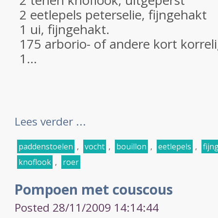
2 tenen knoflook, uitgeperst
2 eetlepels peterselie, fijngehakt
1 ui, fijngehakt.
175 arborio- of andere kort korrelig
1...
Lees verder ...
paddenstoelen
,
vocht
,
bouillon
,
eetlepels
,
fijn
knoflook
,
roer
Pompoen met couscous
Posted 28/11/2009 14:14:44