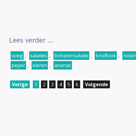
Lees verder ...
voeg
,
salades
,
tomatensalade
,
knoflook
,
note
peper
,
eieren
,
ananas
Vorige
1
2
3
4
5
6
Volgende