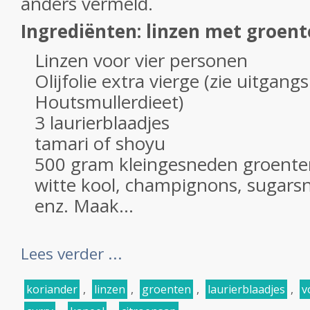
anders vermeld.
Ingrediënten: linzen met groen
Linzen voor vier personen
Olijfolie extra vierge (zie uitgan
Houtsmullerdieet)
3 laurierblaadjes
tamari of shoyu
500 gram kleingesneden groenten
witte kool, champignons, sugarsn
enz. Maak...
Lees verder ...
koriander
,
linzen
,
groenten
,
laurierblaadjes
,
v