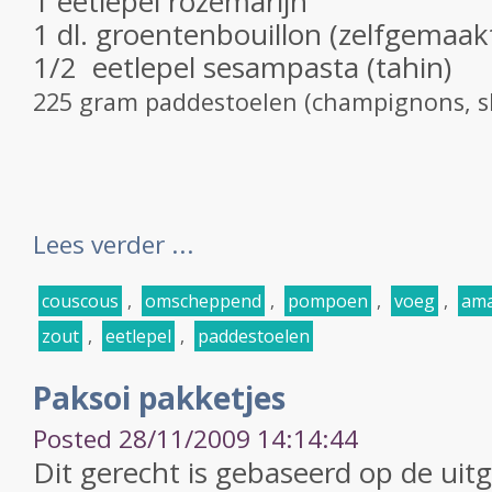
1 eetlepel rozemarijn
1 dl. groentenbouillon (zelfgemaakt
1/2 eetlepel sesampasta (tahin)
225 gram paddestoelen (champignons, shi
Lees verder ...
couscous
,
omscheppend
,
pompoen
,
voeg
,
ama
zout
,
eetlepel
,
paddestoelen
Paksoi pakketjes
Posted 28/11/2009 14:14:44
Dit gerecht is gebaseerd op de ui