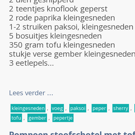
2 teentjes knoflook geperst
2 rode paprika kleingesneden
1-2 struiken paksoi, kleingesneden
5 bosuitjes kleingesneden
350 gram tofu kleingesneden
stukje verse gember kleingesneden
3 eetlepels...
Lees verder ...
kleingesneden
,
voeg
,
paksoi
,
peper
,
sherry
,
tofu
,
gember
,
pepertje
Pompoen stoofschotel met to