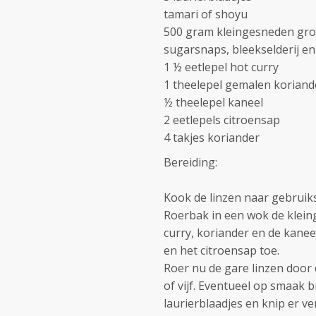
tamari of shoyu
500 gram kleingesneden groe
sugarsnaps, bleekselderij en
1 ½ eetlepel hot curry
1 theelepel gemalen koriand
½ theelepel kaneel
2 eetlepels citroensap
4 takjes koriander
Bereiding:
Kook de linzen naar gebruiksa
Roerbak in een wok de klei
curry, koriander en de kanee
en het citroensap toe.
Roer nu de gare linzen door
of vijf. Eventueel op smaak 
laurierblaadjes en knip er v