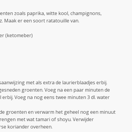
nten zoals paprika, witte kool, champignons,
z. Maak er een soort ratatouille van.
er (ketomeber)
anwijzing met als extra de laurierblaadjes erbij.
ngesneden groenten. Voeg na een paar minuten de
l erbij. Voeg na nog eens twee minuten 3 dl. water
 de groenten en verwarm het geheel nog een minuut
brengen met wat tamari of shoyu. Verwijder
erse koriander overheen.