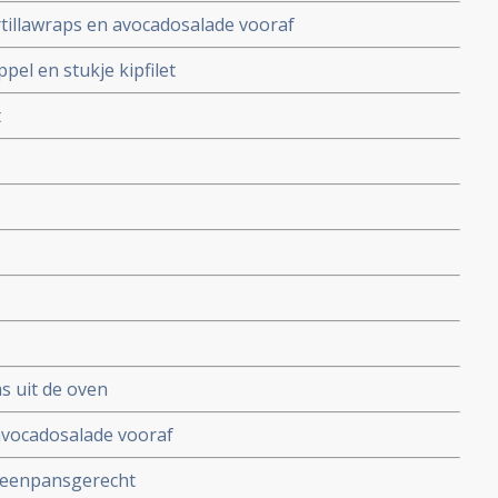
tillawraps en avocadosalade vooraf
el en stukje kipfilet
t
s uit de oven
avocadosalade vooraf
 eenpansgerecht