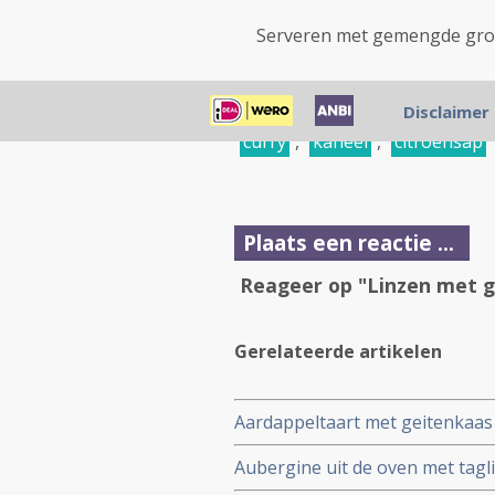
Serveren met gemengde groe
koriander
,
linzen
,
groent
Disclaimer
curry
,
kaneel
,
citroensap
Plaats een reactie ...
Reageer op "Linzen met 
Gerelateerde artikelen
Aardappeltaart met geitenkaas 
Aubergine uit de oven met taglia