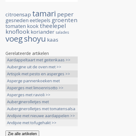
tamari
peper
citroensap
groenten
gesneden
eetlepels
theelepel
tomaten
kook
knoflook
koriander
salades
voeg
shoyu
kaas
Gerelateerde artikelen
Aardappeltaart met geitenkaas >>
Aubergine uit de oven met >>
Artisjok met pesto en asperges >>
Asperge pannenkoeken met
bieslooksaus >>
Asperges met limoenrisotto >>
Asperges met ravioli >>
Auberginerolletjes met
Hazelnotentapenade >>
Auberginerolletjes met tomatensalsa
>>
Andijvie met nieuwe aardappelen >>
Andijvie met tofugehakt >>