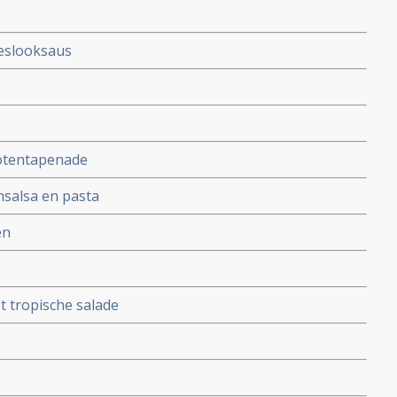
eslooksaus
notentapenade
nsalsa en pasta
en
t tropische salade