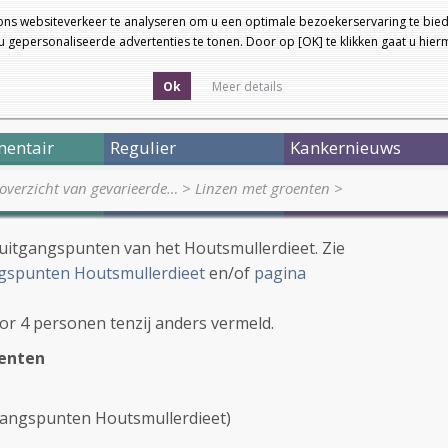
ons websiteverkeer te analyseren om u een optimale bezoekerservaring te bied
 gepersonaliseerde advertenties te tonen. Door op [OK] te klikken gaat u hie
Ok
Meer details
entair
Regulier
Kankernieuws
 overzicht van gevarieerde…
>
Linzen met groenten
>
 uitgangspunten van het Houtsmullerdieet. Zie
gspunten Houtsmullerdieet
en/of
pagina
oor 4 personen tenzij anders vermeld.
oenten
uitgangspunten Houtsmullerdieet)