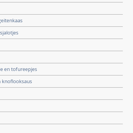
geitenkaas
jalotjes
le en tofureepjes
n knoflooksaus