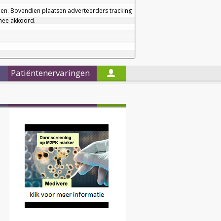
a
a
Startpagina
Nieuwsbrief
a
en. Bovendien plaatsen adverteerders tracking
rmee akkoord.
Alleen in de titels zoeken
Patiëntenervaringen