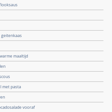
flooksaus
 geitenkaas
 warme maaltijd
len
scous
l met pasta
ven
ocadosalade vooraf