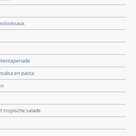
eslooksaus
notentapenade
nsalsa en pasta
en
t tropische salade