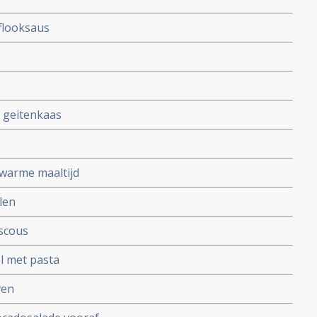
flooksaus
 geitenkaas
 warme maaltijd
len
scous
l met pasta
ven