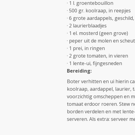
· 1 l. groentebouillon
· 500 gr. koolraap, in reepjes
· 6 grote aardappels, geschild,
· 2 laurierblaadjes
· 1 el. mosterd (geen grove)
· peper uit de molen en scheu
· 1 prei, in ringen
· 2 grote tomaten, in vieren
· 1 lente-ui, fijngesneden
Bereiding:
Boter verhitten en ui hierin c
koolraap, aardappel, laurier,
voorzichtig omscheppen en met
tomaat erdoor roeren. Stew no
borden verdelen en met lente
serveren.
Als extra: serveer 