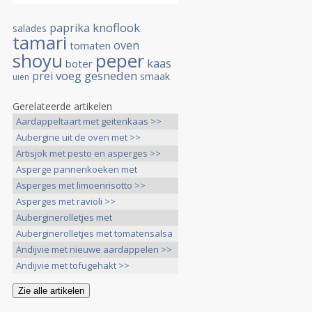
knoflook
paprika
salades
tamari
oven
tomaten
shoyu
peper
kaas
boter
voeg
gesneden
prei
smaak
uien
Gerelateerde artikelen
Aardappeltaart met geitenkaas >>
Aubergine uit de oven met >>
Artisjok met pesto en asperges >>
Asperge pannenkoeken met
bieslooksaus >>
Asperges met limoenrisotto >>
Asperges met ravioli >>
Auberginerolletjes met
Hazelnotentapenade >>
Auberginerolletjes met tomatensalsa
>>
Andijvie met nieuwe aardappelen >>
Andijvie met tofugehakt >>