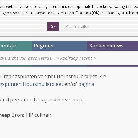
ons websiteverkeer te analyseren om u een optimale bezoekerservaring te bied
 gepersonaliseerde advertenties te tonen. Door op [OK] te klikken gaat u hie
Ok
Meer details
entair
Regulier
Kankernieuws
 overzicht van gevarieerde…
>
Koolraap recept
>
 uitgangspunten van het Houtsmullerdieet. Zie
gspunten Houtsmullerdieet
en/of
pagina
oor 4 personen tenzij anders vermeld.
lraap
Bron: TIP culinair.