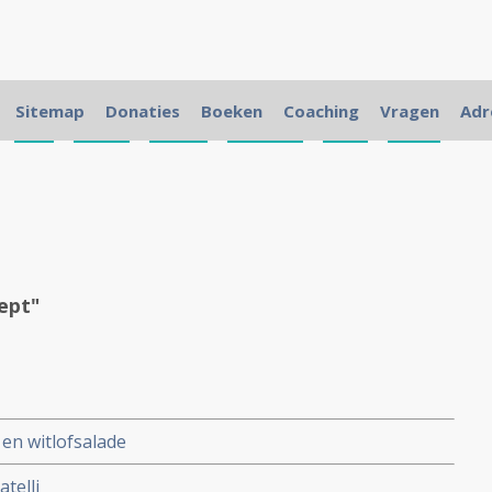
Sitemap
Donaties
Boeken
Coaching
Vragen
Adr
,
prei
,
peper
,
vieren
,
mosterd
,
stew
,
boter
,
ept"
en witlofsalade
telli