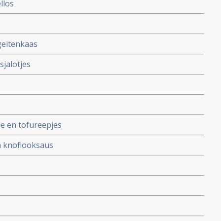
llos
geitenkaas
jalotjes
le en tofureepjes
n knoflooksaus