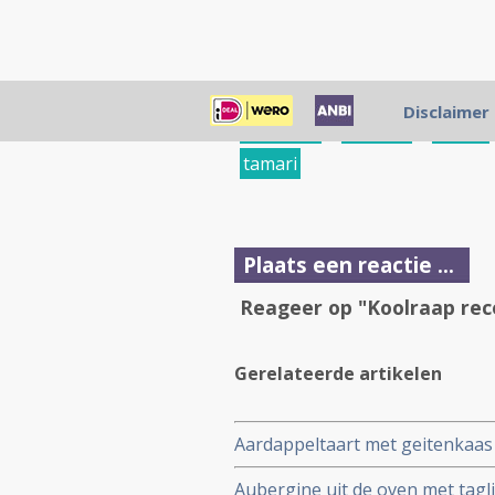
Disclaimer
koolraap
,
lente-ui
,
shoyu
tamari
Plaats een reactie ...
Reageer op "Koolraap rec
Gerelateerde artikelen
Aardappeltaart met geitenkaas 
Aubergine uit de oven met taglia