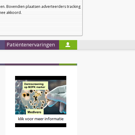
a
a
Startpagina
Nieuwsbrief
a
en. Bovendien plaatsen adverteerders tracking
rmee akkoord.
Alleen in de titels zoeken
Patiëntenervaringen