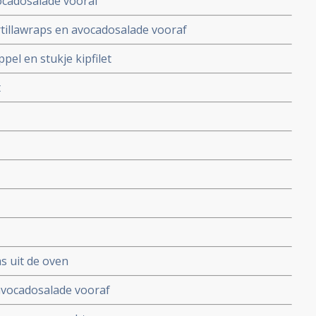
ocadosalade vooraf
tillawraps en avocadosalade vooraf
el en stukje kipfilet
t
s uit de oven
avocadosalade vooraf