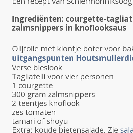
Een recept van Schiermonniksoog
Ingrediënten: courgette-tagliat
zalmsnippers in knoflooksaus
Olijfolie met klontje boter voor ba
uitgangspunten Houtsmullerdi
Verse bieslook
Tagliatelli voor vier personen
1 courgette
300 gram zalmsnippers
2 teentjes knoflook
zes tomaten
tamari of shoyu
Extra: koude bietensalade. Zie
sal