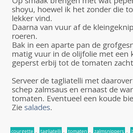
Op smaak brengen met wat peper
shoyu, hoewel ik het zonder die t
lekker vind.
Daarna van vuur af de kleingeknip
roeren.
Bak in een aparte pan de grofge
matig vuur in de olijfolie met een
geperst erbij tot de tomaten zacht 
Serveer de tagliatelli met daarove
schep zalmsaus en ernaast de w
tomaten. Eventueel een koude biet
Zie
salades
.
courgette
,
tagliatelli
,
tomaten
,
zalmsnippers
,