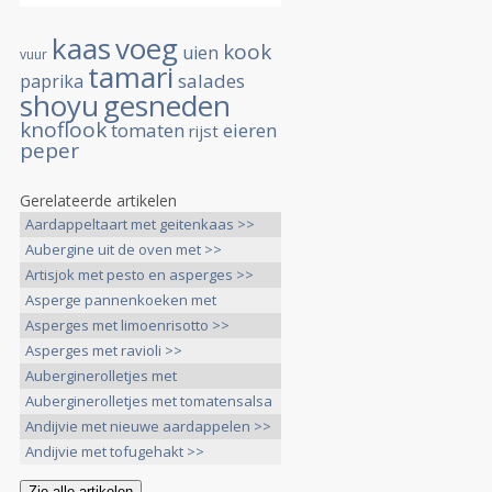
kaas
voeg
kook
uien
vuur
tamari
salades
paprika
shoyu
gesneden
knoflook
tomaten
eieren
rijst
peper
Gerelateerde artikelen
Aardappeltaart met geitenkaas >>
Aubergine uit de oven met >>
Artisjok met pesto en asperges >>
Asperge pannenkoeken met
bieslooksaus >>
Asperges met limoenrisotto >>
Asperges met ravioli >>
Auberginerolletjes met
Hazelnotentapenade >>
Auberginerolletjes met tomatensalsa
>>
Andijvie met nieuwe aardappelen >>
Andijvie met tofugehakt >>