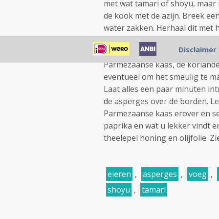
met wat tamari of shoyu, maar 
de kook met de azijn. Breek ee
water zakken. Herhaal dit met h
in ca. 4-5 minuten. Geel mag zach
Disclaimer
gewoon zacht koken). Neem met
Parmezaanse kaas, de koriande
eventueel om het smeuiïg te ma
Laat alles een paar minuten in
de asperges over de borden. L
Parmezaanse kaas erover en ser
paprika en wat u lekker vindt e
theelepel honing en olijfolie. Z
eieren
,
asperges
,
voeg
,
shoyu
,
tamari