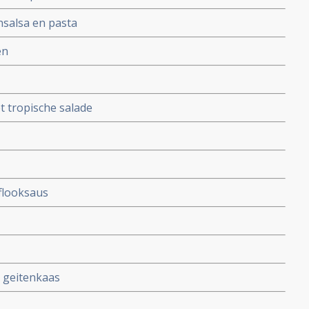
nsalsa en pasta
en
t tropische salade
flooksaus
 geitenkaas