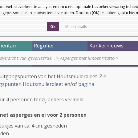
ons websiteverkeer te analyseren om u een optimale bezoekerservaring te bied
 gepersonaliseerde advertenties te tonen. Door op [OK] te klikken gaat u hie
Ok
Meer details
entair
Regulier
Kankernieuws
 overzicht van gevarieerde…
>
Asperges met limoenrisotto
>
 uitgangspunten van het Houtsmullerdieet. Zie
gspunten Houtsmullerdieet
en/of
pagina
oor 4 personen tenzij anders vermeld.
met asperges en ei voor 2 personen
ukjes van ca. 4 cm. gesneden
eden