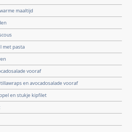
 warme maaltijd
len
scous
l met pasta
ven
ocadosalade vooraf
tillawraps en avocadosalade vooraf
el en stukje kipfilet
t