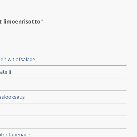
 limoenrisotto"
en witlofsalade
telli
eslooksaus
notentapenade