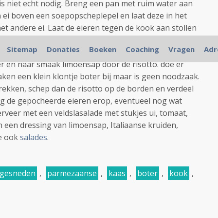
is niet echt nodig. Breng een pan met ruim water aan
n ei boven een soepopscheplepel en laat deze in het
et andere ei. Laat de eieren tegen de kook aan stollen
t zijn. (u kunt natuurlijk ook de eieren in de schil
Sitemap
Donaties
Boeken
Coaching
Vragen
Adr
 een schuimspaan de eieren uit het water. Roer de
r en naar smaak limoensap door de risotto. doe er
ken een klein klontje boter bij maar is geen noodzaak.
trekken, schep dan de risotto op de borden en verdeel
eg de gepocheerde eieren erop, eventueel nog wat
veer met een veldslasalade met stukjes ui, tomaat,
n een dressing van limoensap, Italiaanse kruiden,
ie ook
salades
.
gesneden
,
parmezaanse
,
kaas
,
boter
,
kook
,