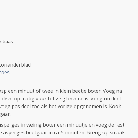
e kaas
 korianderblad
ades
.
rasp een minuut of twee in klein beetje boter. Voeg na
ak deze op matig vuur tot ze glanzend is. Voeg nu deel
e. voeg pas deel toe als het vorige opgenomen is. Kook
 gaar.
sperges in weinig boter een minuutje en voeg de rest
e asperges beetgaar in ca. 5 minuten. Breng op smaak