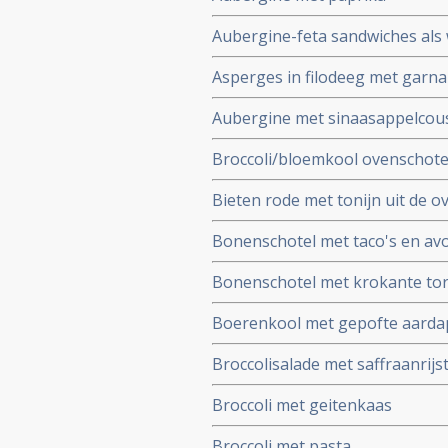
Aubergine-feta sandwiches als
Asperges in filodeeg met garna
Aubergine met sinaasappelcou
Broccoli/bloemkool ovenschote
Bieten rode met tonijn uit de o
Bonenschotel met taco's en av
Bonenschotel met krokante tor
Boerenkool met gepofte aardapp
Broccolisalade met saffraanrijs
Broccoli met geitenkaas
Broccoli met pasta