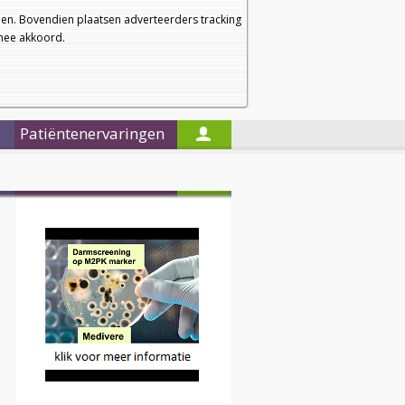
a
a
Startpagina
Nieuwsbrief
a
en. Bovendien plaatsen adverteerders tracking
rmee akkoord.
Alleen in de titels zoeken
Patiëntenervaringen