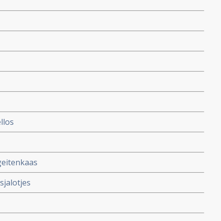
llos
geitenkaas
jalotjes