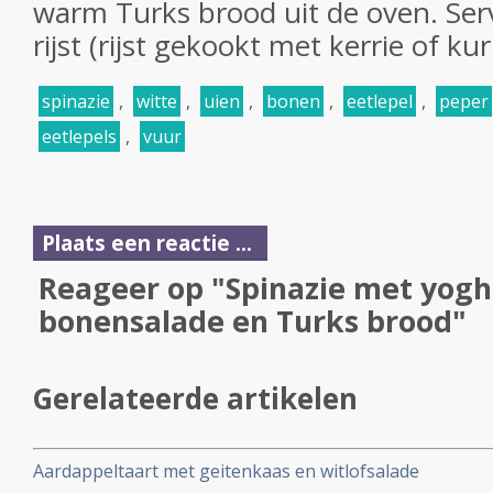
warm Turks brood uit de oven. Ser
rijst (rijst gekookt met kerrie of ku
spinazie
,
witte
,
uien
,
bonen
,
eetlepel
,
peper
eetlepels
,
vuur
Plaats een reactie ...
Reageer op "Spinazie met yogh
bonensalade en Turks brood"
Gerelateerde artikelen
Aardappeltaart met geitenkaas en witlofsalade