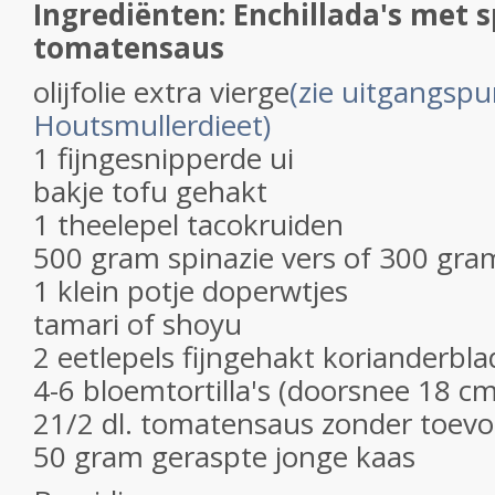
Ingrediënten: Enchillada's met s
tomatensaus
olijfolie extra vierge
(zie uitgangsp
Houtsmullerdieet)
1 fijngesnipperde ui
bakje tofu gehakt
1 theelepel tacokruiden
500 gram spinazie vers of 300 gram
1 klein potje doperwtjes
tamari of shoyu
2 eetlepels fijngehakt korianderbla
4-6 bloemtortilla's (doorsnee 18 cm
21/2 dl. tomatensaus zonder toev
50 gram geraspte jonge kaas