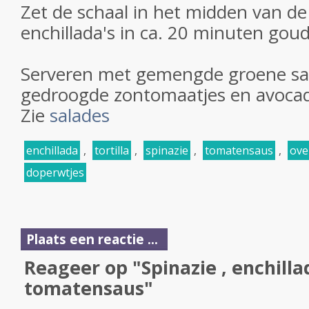
Zet de schaal in het midden van d
enchillada's in ca. 20 minuten gou
Serveren met gemengde groene sa
gedroogde zontomaatjes en avocad
Zie
salades
enchillada
,
tortilla
,
spinazie
,
tomatensaus
,
ove
doperwtjes
Plaats een reactie ...
Reageer op "Spinazie , enchilla
tomatensaus"