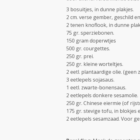
3 bosuitjes, in dunne plakjes.
2 cm. verse gember, geschild en
2 tenen knoflook, in dunne plak
75 gr. sperziebonen.
150 gram doperwtjes
500 gr. courgettes.
250 gr. prei.
250 gr. kleine worteltjes.
2 eetl. plantaardige olie. (gee
3 eetlepels sojasaus.
1 eetl. zwarte-bonensaus.
2 eetlepels donkere sesamolie.
250 gr. Chinese eiermie (of rijst
175 gr. stevige tofu, in blokjes 
2 eetlepels sesamzaad. Voor g