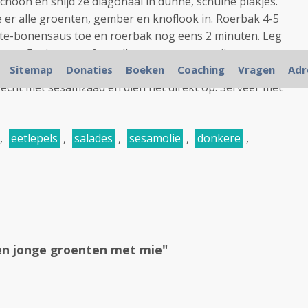
choon en snijd ze diagonaal in dunne, schuine plakjes.
e er alle groenten, gember en knoflook in. Roerbak 4-5
rte-bonensaus toe en roerbak nog eens 2 minuten. Leg
vuur 5 minuten, of tot alle groenten gaar zijn meer
 sesamolie, mie en desgewenst tofu toe en roer alles
Sitemap
Donaties
Boeken
Coaching
Vragen
Adr
echt met sesamzaad en dien het direkt op. Serveer met
,
eetlepels
,
salades
,
sesamolie
,
donkere
,
n jonge groenten met mie"