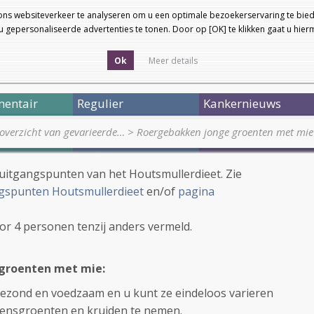
ons websiteverkeer te analyseren om u een optimale bezoekerservaring te bied
 gepersonaliseerde advertenties te tonen. Door op [OK] te klikken gaat u hie
Ok
Meer details
entair
Regulier
Kankernieuws
 overzicht van gevarieerde…
>
Roergebakken jonge groenten met mie
 uitgangspunten van het Houtsmullerdieet. Zie
gspunten Houtsmullerdieet
en/of
pagina
oor 4 personen tenzij anders vermeld.
groenten met mie:
ezond en voedzaam en u kunt ze eindeloos varieren
izoensgroenten en kruiden te nemen.