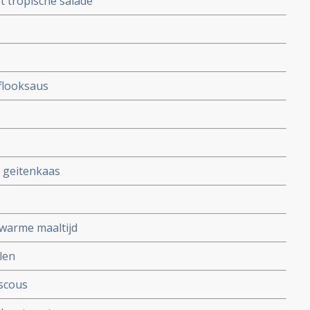
t tropische salade
flooksaus
 geitenkaas
 warme maaltijd
len
scous