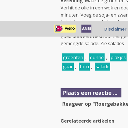
Bereiding
: Maak de groenten s
Verhit de olie in een wok en do
minuten. Voeg de soja- en zwa
het deksel erop en bak op laag 
nog "beet"hebben. Voeg donkere
Disclaimer
goed dooreen. Bestrooi het ger
gemengde salade. Zie salades
groenten
,
dunne
,
plakjes
gaar
,
tofu
,
salade
Plaats een reactie ...
Reageer op "Roergebakke
Gerelateerde artikelen