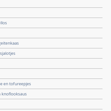
llos
geitenkaas
jalotjes
le en tofureepjes
n knoflooksaus