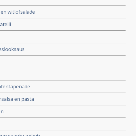
en witlofsalade
telli
eslooksaus
notentapenade
nsalsa en pasta
en