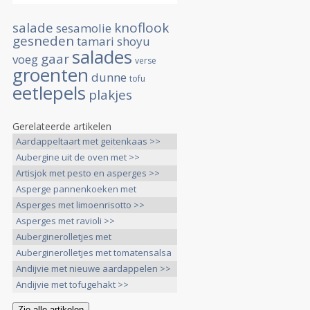
salade
knoflook
sesamolie
gesneden
tamari
shoyu
salades
gaar
voeg
verse
groenten
dunne
tofu
eetlepels
plakjes
Gerelateerde artikelen
Aardappeltaart met geitenkaas >>
Aubergine uit de oven met >>
Artisjok met pesto en asperges >>
Asperge pannenkoeken met
bieslooksaus >>
Asperges met limoenrisotto >>
Asperges met ravioli >>
Auberginerolletjes met
Hazelnotentapenade >>
Auberginerolletjes met tomatensalsa
>>
Andijvie met nieuwe aardappelen >>
Andijvie met tofugehakt >>