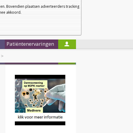
a
a
Startpagina
Nieuwsbrief
a
en. Bovendien plaatsen adverteerders tracking
rmee akkoord.
Alleen in de titels zoeken
Patiëntenervaringen
>