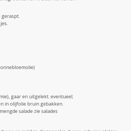
 geraspt.
jes.
n zonnebloemolie)
mie), gaar en uitgelekt. eventueel;
en in olijfolie bruin gebakken.
emengde salade zie salades