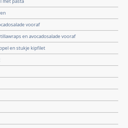
l met pasta
ven
ocadosalade vooraf
tillawraps en avocadosalade vooraf
el en stukje kipfilet
t