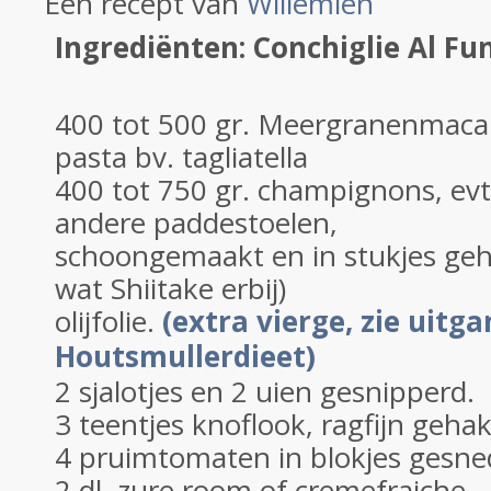
Een recept van
Willemien
Ingrediënten: Conchiglie Al Fu
400 tot 500 gr. Meergranenmaca
pasta bv. tagliatella
400 tot 750 gr. champignons, e
andere paddestoelen,
schoongemaakt en in stukjes ge
wat Shiitake erbij)
olijfolie.
(extra vierge, zie uit
Houtsmullerdieet)
2 sjalotjes en 2 uien gesnipperd.
3 teentjes knoflook, ragfijn gehak
4 pruimtomaten in blokjes gesne
2 dl. zure room of cremefraiche