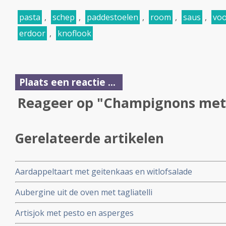
pasta
,
schep
,
paddestoelen
,
room
,
saus
,
voo
erdoor
,
knoflook
Plaats een reactie ...
Reageer op "Champignons met
Gerelateerde artikelen
Aardappeltaart met geitenkaas en witlofsalade
Aubergine uit de oven met tagliatelli
Artisjok met pesto en asperges