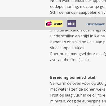
Neem twee handsinaasappelen, 
eetlepel honing, mespuntje ge
Schil de handsinaaappelen en v
vermeng het sap met de honin
zachtjes koken en vervolgens a
Disclaimer
Snijd de avocado's overlangs do
uit de schillen en snijd in klein
bananen en snijd ook die aan 
sinaasappelstukjes.
Roer nu dit mengsel door de af
avocadohelften (schil).
Bereiding bonenschotel:
Verwarm de oven voor op 200 gr
met water ( zelf de bonen weke
Fruit op laag vuur in de olijfol
minuten. Voeg de aubergine en 