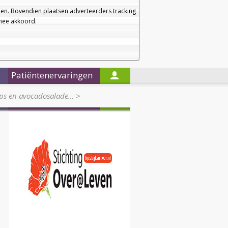
a
a
Startpagina
Nieuwsbrief
a
en. Bovendien plaatsen adverteerders tracking
rmee akkoord.
Alleen in de titels zoeken
Patiëntenervaringen
aps en avocadosalade…
>