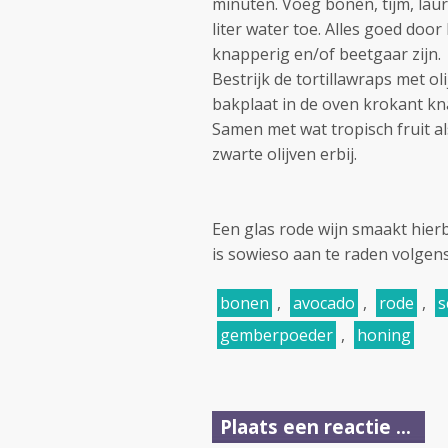
minuten. Voeg bonen, tijm, lau
liter water toe. Alles goed do
knapperig en/of beetgaar zijn.
Bestrijk de tortillawraps met o
bakplaat in de oven krokant k
Samen met wat tropisch fruit a
zwarte olijven erbij.
Een glas rode wijn smaakt hierbi
is sowieso aan te raden volge
bonen
,
avocado
,
rode
,
s
gemberpoeder
,
honing
Plaats een reactie ...