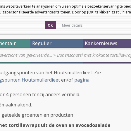
ons websiteverkeer te analyseren om u een optimale bezoekerservaring te bied
 gepersonaliseerde advertenties te tonen. Door op [OK] te klikken gaat u hie
Ok
Meer details
entair
Regulier
Kankernieuws
 overzicht van gevarieerde…
>
Bonenschotel met krokante tortillawr
 uitgangspunten van het Houtsmullerdieet. Zie
gspunten Houtsmullerdieet
en/of
pagina
voor 4 personen tenzij anders vermeld.
t Smaakmakend.
h geteelde groenten en producten
et tortillawraps uit de oven en avocadosalade