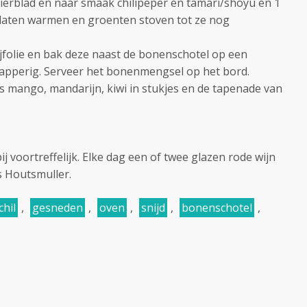
rierblad en naar smaak chilipeper en tamari/shoyu en 1
or laten warmen en groenten stoven tot ze nog
lijfolie en bak deze naast de bonenschotel op een
napperig. Serveer het bonenmengsel op het bord.
ls mango, mandarijn, kiwi in stukjes en de tapenade van
j voortreffelijk. Elke dag een of twee glazen rode wijn
ns Houtsmuller.
chil
,
gesneden
,
oven
,
snijd
,
bonenschotel
,