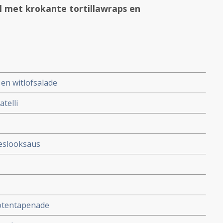
 met krokante tortillawraps en
en witlofsalade
telli
eslooksaus
notentapenade