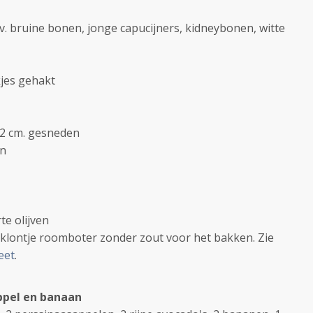
v. bruine bonen, jonge capucijners, kidneybonen, witte
kjes gehakt
n
1/2 cm. gesneden
en
te olijven
t klontje roomboter zonder zout voor het bakken. Zie
eet
.
ppel en banaan