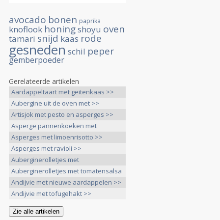
avocado
bonen
paprika
honing
oven
knoflook
shoyu
snijd
rode
tamari
kaas
gesneden
peper
schil
gemberpoeder
Gerelateerde artikelen
Aardappeltaart met geitenkaas >>
Aubergine uit de oven met >>
Artisjok met pesto en asperges >>
Asperge pannenkoeken met
bieslooksaus >>
Asperges met limoenrisotto >>
Asperges met ravioli >>
Auberginerolletjes met
Hazelnotentapenade >>
Auberginerolletjes met tomatensalsa
>>
Andijvie met nieuwe aardappelen >>
Andijvie met tofugehakt >>