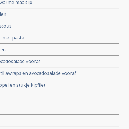
 warme maaltijd
len
scous
l met pasta
ven
ocadosalade vooraf
tillawraps en avocadosalade vooraf
el en stukje kipfilet
t