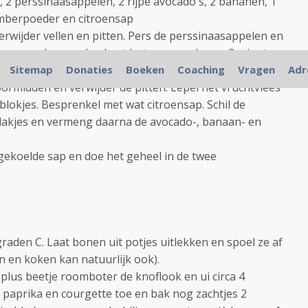
2 perssinaasappelen, 2 rijpe avocado's, 2 bananen, 1
mberpoeder en citroensap
erwijder vellen en pitten. Pers de perssinaasappelen en
g en gemberpoeder. Laat het gemengde sap 2 minuten
fkoelen.
Sitemap
Donaties
Boeken
Coaching
Vragen
Adr
ormidden en verwijder de pitten. Lepel het vruchtvlees
e blokjes. Besprenkel met wat citroensap. Schil de
plakjes en vermeng daarna de avocado-, banaan- en
gekoelde sap en doe het geheel in de twee
aden C. Laat bonen uit potjes uitlekken en spoel ze af
n en koken kan natuurlijk ook).
ie plus beetje roomboter de knoflook en ui circa 4
paprika en courgette toe en bak nog zachtjes 2