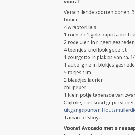
vooraf
Verschillende soorten bonen. B
bonen
4 wraptorilla's
1 rode en 1 gele paprika in stu
2 rode uien in ringen gesnede
4 teentjes knoflook geperst
1 courgette in plakjes van ca. 
1 aubergine in blokjes gesned
5 takjes tijm
2 blaadjes laurier
chilipeper
1 klein potje tapenade van zwar
Olijfolie, niet koud geperst me
uitgangspunten Houtsmullerdi
Tamari of Shoyu
Vooraf Avocado met sinaasa