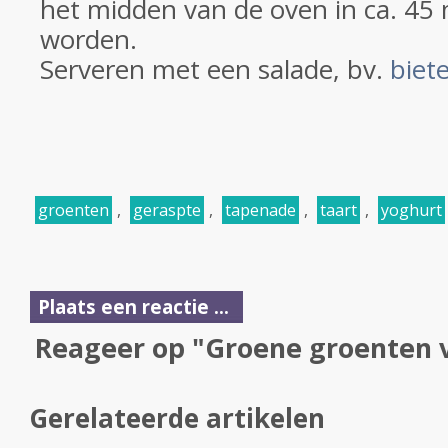
het midden van de oven in ca. 45
worden.
Serveren met een salade, bv.
biet
groenten
,
geraspte
,
tapenade
,
taart
,
yoghurt
Plaats een reactie ...
Reageer op "Groene groenten v
Gerelateerde artikelen