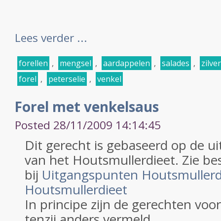
Lees verder ...
forellen
,
mengsel
,
aardappelen
,
salades
,
zilver
forel
,
peterselie
,
venkel
Forel met venkelsaus
Posted 28/11/2009 14:14:45
Dit gerecht is gebaseerd op de 
van het Houtsmullerdieet. Zie be
bij
Uitgangspunten Houtsmullerd
Houtsmullerdieet
In principe zijn de gerechten voo
tenzij anders vermeld.