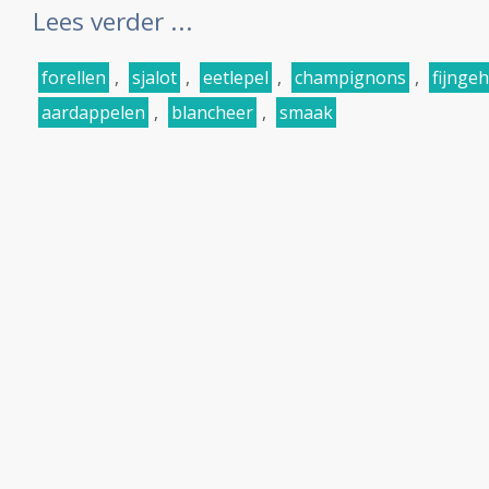
Lees verder ...
forellen
,
sjalot
,
eetlepel
,
champignons
,
fijnge
aardappelen
,
blancheer
,
smaak