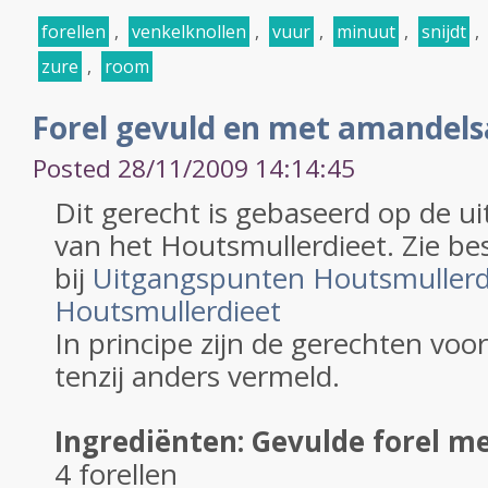
forellen
,
venkelknollen
,
vuur
,
minuut
,
snijdt
,
zure
,
room
Forel gevuld en met amandels
Posted 28/11/2009 14:14:45
Dit gerecht is gebaseerd op de 
van het Houtsmullerdieet. Zie be
bij
Uitgangspunten Houtsmullerd
Houtsmullerdieet
In principe zijn de gerechten voo
tenzij anders vermeld.
Ingrediënten: Gevulde forel 
4 forellen