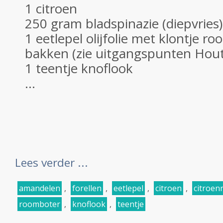
1 citroen
250 gram bladspinazie (diepvries)
1 eetlepel olijfolie met klontje r
bakken (zie uitgangspunten Hout
1 teentje knoflook
...
Lees verder ...
amandelen
,
forellen
,
eetlepel
,
citroen
,
citroen
roomboter
,
knoflook
,
teentje