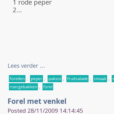
1 rode peper
2...
Lees verder ...
forellen
,
peper
,
paksoi
,
fruitsalade
,
smaak
,
roergebakken
,
forel
Forel met venkel
Posted 28/11/2009 14:14:45