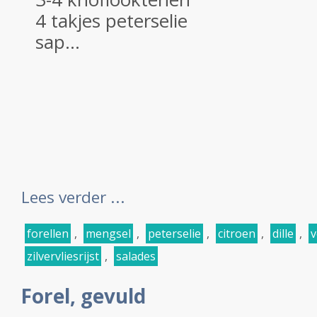
4 takjes peterselie
sap...
Lees verder ...
forellen
,
mengsel
,
peterselie
,
citroen
,
dille
,
v
zilvervliesrijst
,
salades
Forel, gevuld