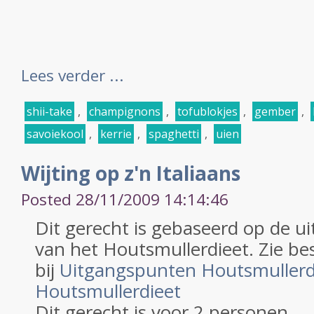
Lees verder ...
shii-take
,
champignons
,
tofublokjes
,
gember
,
savoiekool
,
kerrie
,
spaghetti
,
uien
Wijting op z'n Italiaans
Posted 28/11/2009 14:14:46
Dit gerecht is gebaseerd op de 
van het Houtsmullerdieet. Zie be
bij
Uitgangspunten Houtsmuller
Houtsmullerdieet
Dit gerecht is voor 2 personen