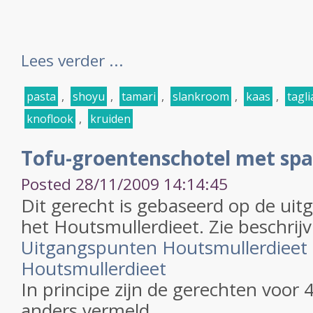
Lees verder ...
pasta
,
shoyu
,
tamari
,
slankroom
,
kaas
,
tagli
knoflook
,
kruiden
Tofu-groentenschotel met spa
Posted 28/11/2009 14:14:45
Dit gerecht is gebaseerd op de ui
het Houtsmullerdieet. Zie beschrijv
Uitgangspunten Houtsmullerdieet
Houtsmullerdieet
In principe zijn de gerechten voor 
anders vermeld.