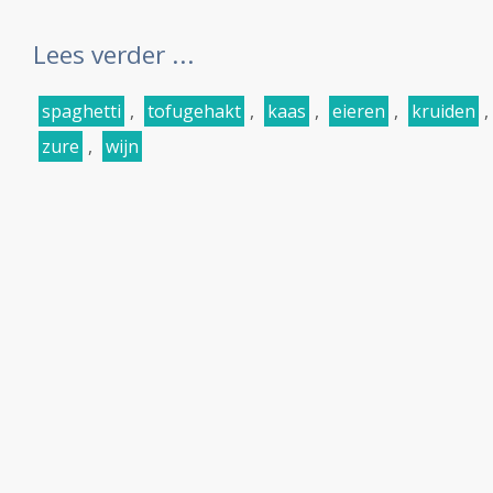
Lees verder ...
spaghetti
,
tofugehakt
,
kaas
,
eieren
,
kruiden
,
zure
,
wijn