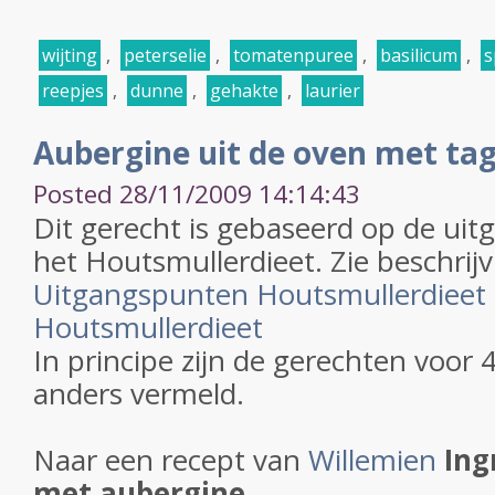
wijting
,
peterselie
,
tomatenpuree
,
basilicum
,
s
reepjes
,
dunne
,
gehakte
,
laurier
Aubergine uit de oven met tagl
Posted 28/11/2009 14:14:43
Dit gerecht is gebaseerd op de ui
het Houtsmullerdieet. Zie beschrijv
Uitgangspunten Houtsmullerdieet
Houtsmullerdieet
In principe zijn de gerechten voor 
anders vermeld.
Naar een recept van
Willemien
Ing
met aubergine