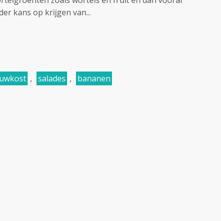
rtelgroenten zoals wortels en fruit en dan vooral
r kans op krijgen van...
uwkost
,
salades
,
bananen