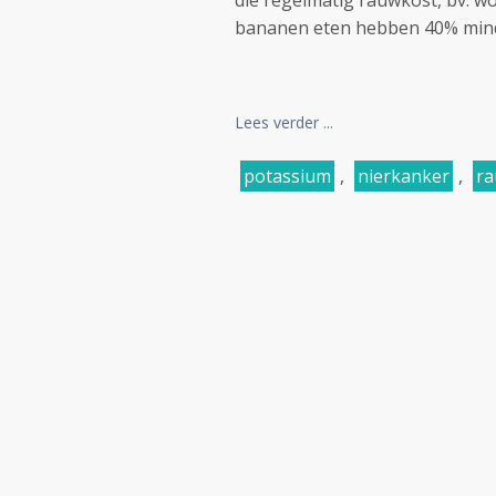
die regelmatig rauwkost, bv. wo
bananen eten hebben 40% minde
Lees verder ...
potassium
,
nierkanker
,
ra