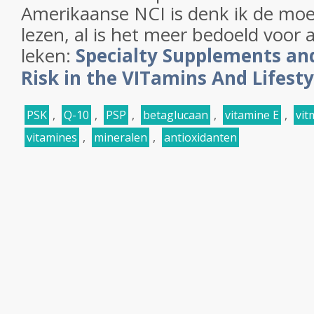
Amerikaanse NCI is denk ik de moe
lezen, al is het meer bedoeld voor 
leken:
Specialty Supplements an
Risk in the VITamins And Lifesty
PSK
,
Q-10
,
PSP
,
betaglucaan
,
vitamine E
,
vit
vitamines
,
mineralen
,
antioxidanten