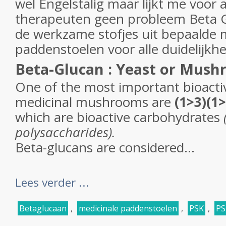
wel Engelstalig maar lijkt me voor 
therapeuten geen probleem Beta G
de werkzame stofjes uit bepaalde 
paddenstoelen voor alle duidelijkh
Beta-Glucan : Yeast or Mush
One of the most important bioact
medicinal mushrooms are
(1>3)(1
which are bioactive carbohydrates
polysaccharides).
Beta-glucans are considered...
Lees verder ...
Betaglucaan
,
medicinale paddenstoelen
,
PSK
,
PS