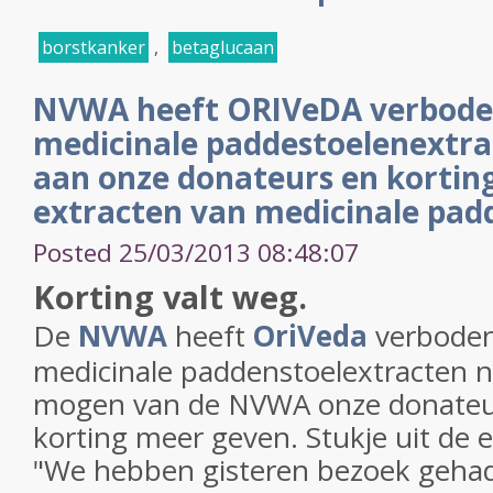
borstkanker
,
betaglucaan
NVWA heeft ORIVeDA verbode
medicinale paddestoelenextra
aan onze donateurs en kortin
extracten van medicinale pad
Posted 25/03/2013 08:48:07
Korting valt weg.
De
NVWA
heeft
OriVeda
verboden
medicinale paddenstoelextracten no
mogen van de NVWA onze donateu
korting meer geven. Stukje uit de 
"We hebben gisteren bezoek geha