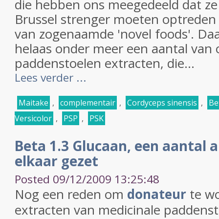
die hebben ons meegedeeld dat ze
Brussel strenger moeten optreden
van zogenaamde 'novel foods'. Daa
helaas onder meer een aantal van 
paddenstoelen extracten, die...
Lees verder ...
Maitake
,
complementair
,
Cordyceps sinensis
,
Be
Versicolor
,
PSP
,
PSK
Beta 1.3 Glucaan, een aantal ar
elkaar gezet
Posted 09/12/2009 13:25:48
Nog een reden om
donateur
te wo
extracten van medicinale paddenst