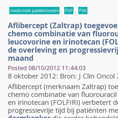
medicinale paddestoelen
,
PSP
,
PSK
Aflibercept (Zaltrap) toegevo
chemo combinatie van fluorour
leucovorine en irinotecan (FOL
de overleving en progressievrij
maand
Posted 08/10/2012 11:44:03
8 oktober 2012: Bron: J Clin Oncol
Aflibercept (merknaam Zaltrap) t
chemo combinatie van fluorouracil 
en irinotecan (FOLFIRI) verbetert d
progressievrije tijd bij patiënten m