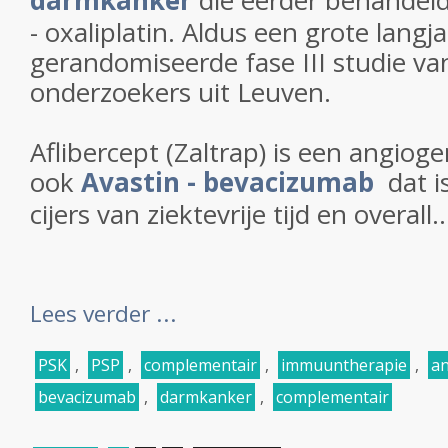
darmkanker
die eerder behandel
- oxaliplatin. Aldus een grote langja
gerandomiseerde fase III studie va
onderzoekers uit Leuven.
Aflibercept (Zaltrap) is een angio
ook
Avastin - bevacizumab
dat i
cijers van ziektevrije tijd en overall..
Lees verder ...
PSK
,
PSP
,
complementair
,
immuuntherapie
,
a
bevacizumab
,
darmkanker
,
complementair