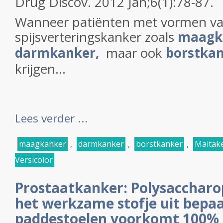
Drug Discov.
2012 Jan;6(1):78-87.
Wanneer patiënten met vormen v
spijsverteringskanker zoals
maagk
darmkanker,
maar ook
borstka
krijgen...
Lees verder ...
maagkanker
,
darmkanker
,
borstkanker
,
Maitak
Versicolor
Prostaatkanker: Polysaccharop
het werkzame stofje uit bepa
paddestoelen voorkomt 100%