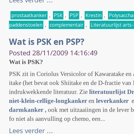
prostaatkanker
,
PSK
,
PSP
,
Krestin
,
Polysaccha
paddenstoelen
,
complementair
,
Literatuurlijst arts
Wat is PSK en PSP?
Posted 28/11/2009 14:16:49
Wat is PSK?
PSK zit in Coriolus Versicolor of Kawaratake en
itake (het bevat ook Shiitake en de D-fractie van 
indrukwekkende literatuur. Zie
literatuurlijst Dr
niet-klein-cellige-longkanker
en
leverkanker
darmkanker ,
ook met uitzaaiingen in de lever bl
fo niet als aanvulling op chemo, een...
Lees verder ...