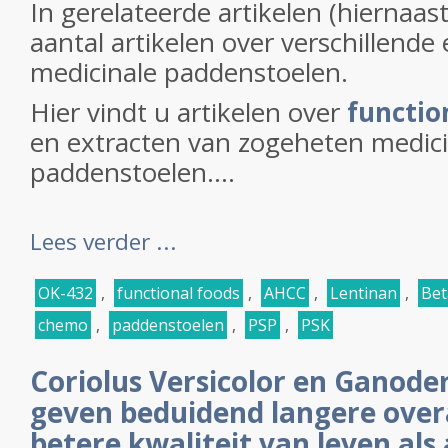
In gerelateerde artikelen (hiernaas
aantal artikelen over verschillende
medicinale paddenstoelen.
Hier vindt u artikelen over
functio
en extracten van zogeheten medici
paddenstoelen....
Lees verder ...
OK-432
,
functional foods
,
AHCC
,
Lentinan
,
Bet
chemo
,
paddenstoelen
,
PSP
,
PSK
Coriolus Versicolor en Ganod
geven beduidend langere overa
betere kwaliteit van leven als