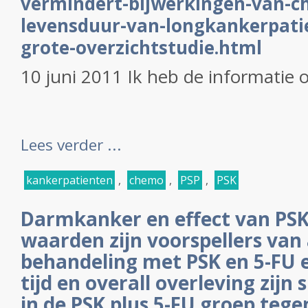
vermindert-bijwerkingen-van-c
levensduur-van-longkankerpatien
grote-overzichtstudie.html
10 juni 2011 Ik heb de informatie o
Lees verder ...
kankerpatienten
,
chemo
,
PSP
,
PSK
Darmkanker en effect van PSK
waarden zijn voorspellers van
behandeling met PSK en 5-FU e
tijd en overall overleving zijn 
in de PSK plus 5-FU groep tege