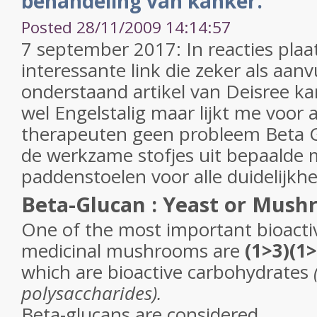
behandeling van kanker.
Posted 28/11/2009 14:14:57
7 september 2017: In reacties plaa
interessante link die zeker als aan
onderstaand artikel van Deisree ka
wel Engelstalig maar lijkt me voor 
therapeuten geen probleem Beta G
de werkzame stofjes uit bepaalde 
paddenstoelen voor alle duidelijkh
Beta-Glucan : Yeast or Mush
One of the most important bioact
medicinal mushrooms are
(1>3)(1
which are bioactive carbohydrates
polysaccharides).
Beta-glucans are considered...