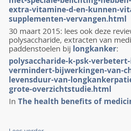
met-speciale-belichting-hebben
extra-vitamine-d-en-kunnen-vi
supplementen-vervangen.html
30 maart 2015: lees ook deze revie
polysaccharide, extracten van medi
paddenstoelen bij
longkanker
:
polysaccharide-k-psk-verbeter
vermindert-bijwerkingen-van-c
levensduur-van-longkankerpatien
grote-overzichtstudie.html
In
The health benefits of medicin
Lees verder ...