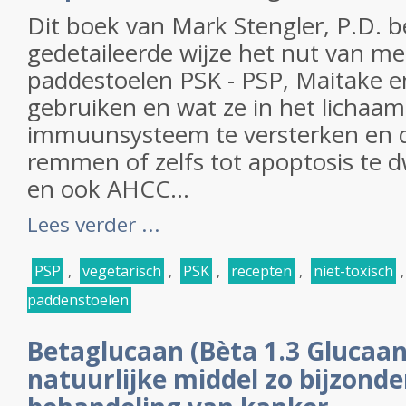
Dit boek van Mark Stengler, P.D. be
gedetaileerde wijze het nut van me
paddestoelen PSK - PSP, Maitake e
gebruiken en wat ze in het licha
immuunsysteem te versterken en d
remmen of zelfs tot apoptosis te 
en ook AHCC...
Lees verder ...
PSP
,
vegetarisch
,
PSK
,
recepten
,
niet-toxisch
paddenstoelen
Betaglucaan (Bèta 1.3 Glucaan
natuurlijke middel zo bijzonder